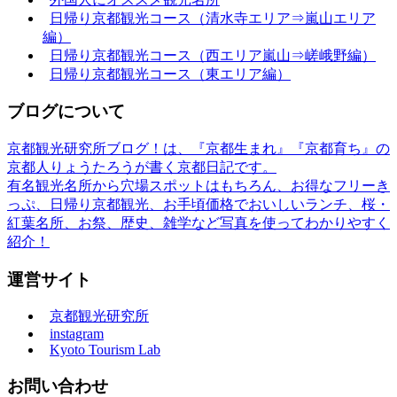
日帰り京都観光コース（清水寺エリア⇒嵐山エリア
編）
日帰り京都観光コース（西エリア嵐山⇒嵯峨野編）
日帰り京都観光コース（東エリア編）
ブログについて
京都観光研究所ブログ！は、『京都生まれ』『京都育ち』の
京都人りょうたろうが書く京都日記です。
有名観光名所から穴場スポットはもちろん、お得なフリーき
っぷ、日帰り京都観光、お手頃価格でおいしいランチ、桜・
紅葉名所、お祭、歴史、雑学など写真を使ってわかりやすく
紹介！
運営サイト
京都観光研究所
instagram
Kyoto Tourism Lab
お問い合わせ