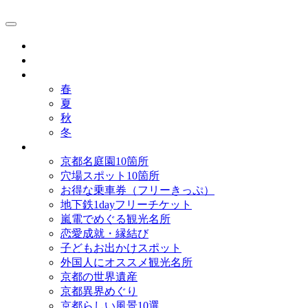
京都観光研究所ブログ！
グルメ
歴史
歳時記
春
夏
秋
冬
まとめ
京都名庭園10箇所
穴場スポット10箇所
お得な乗車券（フリーきっぷ）
地下鉄1dayフリーチケット
嵐電でめぐる観光名所
恋愛成就・縁結び
子どもお出かけスポット
外国人にオススメ観光名所
京都の世界遺産
京都異界めぐり
京都らしい風景10選