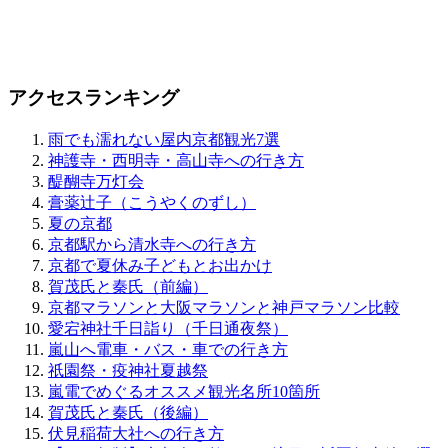
アクセスランキング
雨でも濡れない屋内京都観光7選
神護寺・西明寺・高山寺への行き方
醍醐寺万灯会
膏薬辻子（こうやくのずし）
夏の京都
京都駅から清水寺への行き方
京都で夏休み子どもとお出かけ
賀茂氏と秦氏（前編）
京都マラソンと大阪マラソンと神戸マラソン比較
愛宕神社千日詣り（千日通夜祭）
嵐山へ電車・バス・車での行き方
祇園祭・疫神社夏越祭
嵐電でめぐるオススメ観光名所10箇所
賀茂氏と秦氏（後編）
伏見稲荷大社への行き方