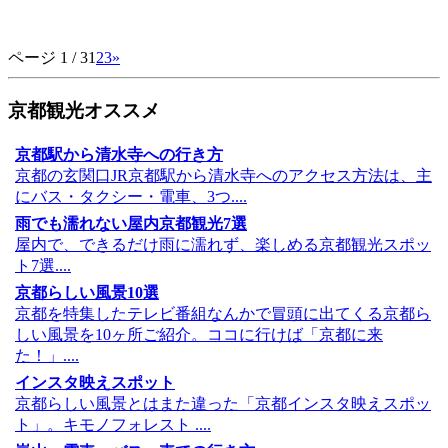
ページ 1 / 3
1
2
3
»
京都観光オススメ
京都駅から清水寺への行き方
京都の玄関口JR京都駅から清水寺へのアクセス方法は、主
にバス・タクシー・電車、3つ....
雨でも濡れない屋内京都観光7選
屋内で、できるだけ雨に濡れず、楽しめる京都観光スポッ
ト7選....
京都らしい風景10選
京都を特集したテレビ番組なんかで冒頭に出てくる京都ら
しい風景を10ヶ所ご紹介。ココに行けば「京都に来
た！」....
インスタ映えスポット
京都らしい風景とはまた違った「京都インスタ映えスポッ
ト」。キモノフォレスト ....