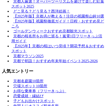
京都人厳選！オーバーツーリズムを避けて楽しむ紅葉
スポット2025
どこ見る？どう見る？西洋絵画！
【2025年版】京都人が教える！注目の祇園祭山鉾10選
【2025年版】祇園祭徹底ガイド！日程・おすすめ見ど
ころ
ゴールデンウィークおすすめ京都観光スポット
京都の桜名所をお得に巡る！嵐電1日フリーきっぷ活
用ガイド
【2025年】京都の桜はいつ見頃？開花予想＆おすすめ
スポット
京都マラソン2025
京都で初詣！おすすめ年末年始イベント2025-2026
人気エントリー
京都名庭園10箇所
穴場スポット10箇所
お得な乗車券（フリーきっぷ）
恋愛成就・縁結び
子どもお出かけスポット
外国人にオススメ観光名所