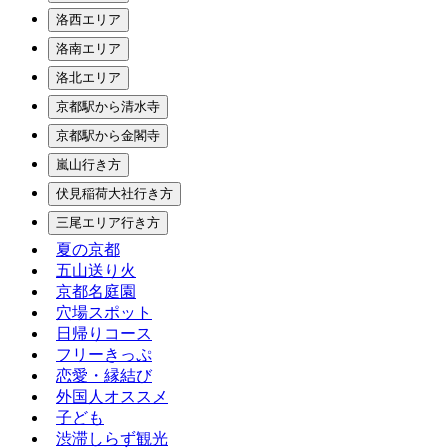
洛西エリア
洛南エリア
洛北エリア
京都駅から清水寺
京都駅から金閣寺
嵐山行き方
伏見稲荷大社行き方
三尾エリア行き方
夏の京都
五山送り火
京都名庭園
穴場スポット
日帰りコース
フリーきっぷ
恋愛・縁結び
外国人オススメ
子ども
渋滞しらず観光