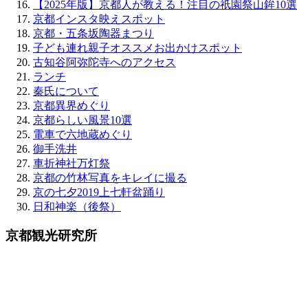
【2025年版】京都人が教える！注目の祇園祭山鉾10選
京都インスタ映えスポット
京都・五条坂陶器まつり
子ども連れ親子オススメお出かけスポット
古知谷阿弥陀寺へのアクセス
ランチ
秦氏について
京都異界めぐり
京都らしい風景10選
電車で六地蔵めぐり
御手洗井
車折神社万灯祭
京都の竹林写真をキレイに撮る
京の七夕2019上七軒盆踊り
日和神楽（後祭）
京都観光研究所