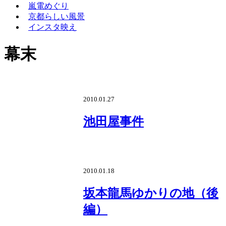
嵐電めぐり
京都らしい風景
インスタ映え
幕末
2010.01.27
池田屋事件
2010.01.18
坂本龍馬ゆかりの地（後
編）