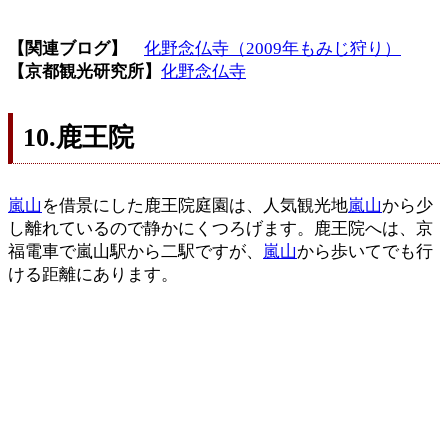
【関連ブログ】
化野念仏寺（2009年もみじ狩り）
【京都観光研究所】
化野念仏寺
10.鹿王院
嵐山
を借景にした鹿王院庭園は、人気観光地
嵐山
から少
し離れているので静かにくつろげます。鹿王院へは、京
福電車で嵐山駅から二駅ですが、
嵐山
から歩いてでも行
ける距離にあります。