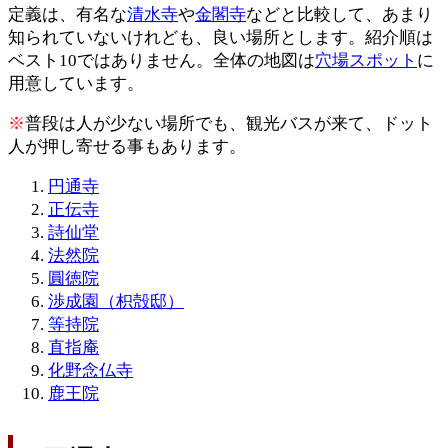
定義は、有名な
清水寺
や
金閣寺
などと比較して、あまり
知られていないけれども、良い場所とします。紹介順は
ベスト10ではありません。全体の地図は
穴場スポット
に
用意しています。
※
普段は人が少ない場所でも、観光バスが来て、ドット
人が押し寄せる事もあります。
円通寺
正伝寺
詩仙堂
法然院
圓徳院
渉成園（枳殻邸）
等持院
直指庵
化野念仏寺
鹿王院