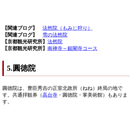
【関連ブログ】
法然院（もみじ狩り）
【関連ブログ】
雪の法然院
【京都観光研究所】
法然院
【京都観光研究所】
南禅寺～銀閣寺コース
5.圓徳院
圓徳院は、豊臣秀吉の正室北政所（ねね）終焉の地で
す。共通拝観券（
高台寺
・圓徳院・掌美術館）もありま
す。