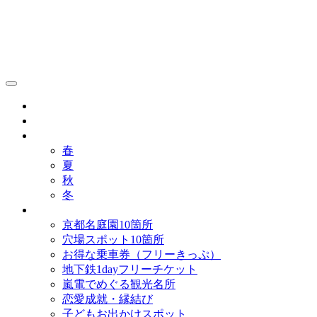
京都観光研究所ブログ！
グルメ
歴史
歳時記
春
夏
秋
冬
まとめ
京都名庭園10箇所
穴場スポット10箇所
お得な乗車券（フリーきっぷ）
地下鉄1dayフリーチケット
嵐電でめぐる観光名所
恋愛成就・縁結び
子どもお出かけスポット