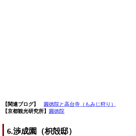
【関連ブログ】
圓徳院と高台寺（もみじ狩り）
【京都観光研究所】
圓徳院
6.渉成園（枳殻邸）