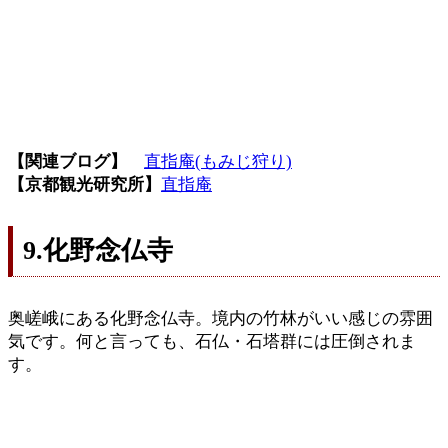
【関連ブログ】
直指庵(もみじ狩り)
【京都観光研究所】
直指庵
9.化野念仏寺
奥嵯峨にある化野念仏寺。境内の竹林がいい感じの雰囲
気です。何と言っても、石仏・石塔群には圧倒されま
す。