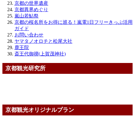
京都の世界遺産
京都異界めぐり
嵐山若鮎祭
京都の桜名所をお得に巡る！嵐電1日フリーきっぷ活用
ガイド
お問い合わせ
ヤマタノオロチと松尾大社
鹿王院
斎王代御禊(上賀茂神社)
京都観光研究所
京都観光オリジナルプラン