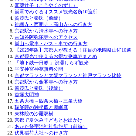
膏薬辻子（こうやくのずし）
嵐電でめぐるオススメ観光名所10箇所
賀茂氏と秦氏（前編）
神護寺・西明寺・高山寺への行き方
京都駅から清水寺への行き方
古知谷阿弥陀寺へのアクセス
嵐山へ電車・バス・車での行き方
【2025年版】京都人が教える！注目の祇園祭山鉾10選
京都観光で使えるお得な乗車券まとめ
「地下鉄一日券 」渋滞しらず観光
平安神宮神苑無料公開
京都マラソンと大阪マラソンと神戸マラソン比較
京都駅から金閣寺への行き方
賀茂氏と秦氏（後編）
首塚大明神
五条大橋～四条大橋～三条大橋
瑞峯院の独坐庭と閑眠庭
東林院の沙羅双樹
京都で夏休み子どもとお出かけ
あがた祭宇治神社御旅所（前編）
伏見稲荷大社への行き方