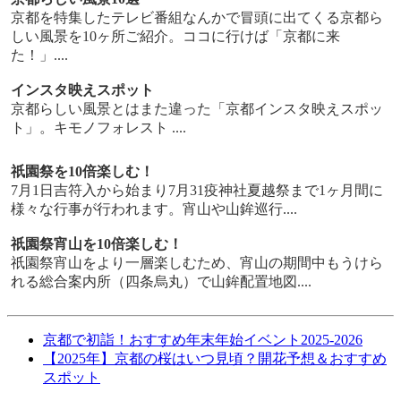
京都を特集したテレビ番組なんかで冒頭に出てくる京都ら
しい風景を10ヶ所ご紹介。ココに行けば「京都に来
た！」....
インスタ映えスポット
京都らしい風景とはまた違った「京都インスタ映えスポッ
ト」。キモノフォレスト ....
祇園祭を10倍楽しむ！
7月1日吉符入から始まり7月31疫神社夏越祭まで1ヶ月間に
様々な行事が行われます。宵山や山鉾巡行....
祇園祭宵山を10倍楽しむ！
祇園祭宵山をより一層楽しむため、宵山の期間中もうけら
れる総合案内所（四条烏丸）で山鉾配置地図....
京都で初詣！おすすめ年末年始イベント2025-2026
【2025年】京都の桜はいつ見頃？開花予想＆おすすめ
スポット