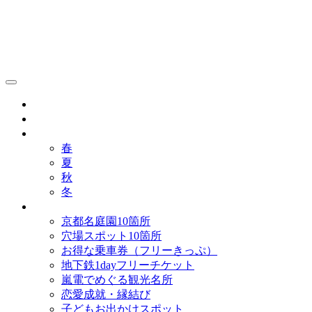
京都観光研究所ブログ！
グルメ
歴史
歳時記
春
夏
秋
冬
まとめ
京都名庭園10箇所
穴場スポット10箇所
お得な乗車券（フリーきっぷ）
地下鉄1dayフリーチケット
嵐電でめぐる観光名所
恋愛成就・縁結び
子どもお出かけスポット