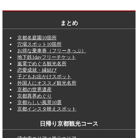
まとめ
京都名庭園10箇所
穴場スポット10箇所
お得な乗車券（フリーきっぷ）
地下鉄1dayフリーチケット
嵐電でめぐる観光名所
恋愛成就・縁結び
子どもお出かけスポット
外国人にオススメ観光名所
京都の世界遺産
京都異界めぐり
京都らしい風景10選
京都インスタ映えスポット
日帰り京都観光コース