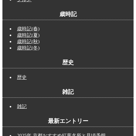
歳時記
歳時記(春)
歳時記(夏)
歳時記(秋)
歳時記(冬)
歴史
歴史
雑記
雑記
最新エントリー
2025年 京都おすすめ紅葉名所と見頃予想