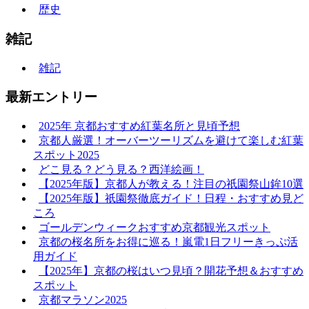
歴史
雑記
雑記
最新エントリー
2025年 京都おすすめ紅葉名所と見頃予想
京都人厳選！オーバーツーリズムを避けて楽しむ紅葉
スポット2025
どこ見る？どう見る？西洋絵画！
【2025年版】京都人が教える！注目の祇園祭山鉾10選
【2025年版】祇園祭徹底ガイド！日程・おすすめ見ど
ころ
ゴールデンウィークおすすめ京都観光スポット
京都の桜名所をお得に巡る！嵐電1日フリーきっぷ活
用ガイド
【2025年】京都の桜はいつ見頃？開花予想＆おすすめ
スポット
京都マラソン2025