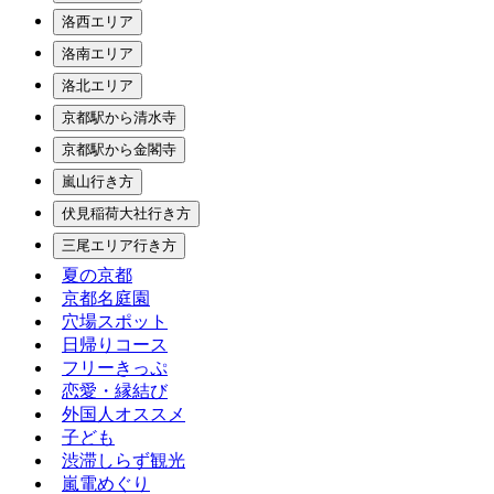
洛西エリア
洛南エリア
洛北エリア
京都駅から清水寺
京都駅から金閣寺
嵐山行き方
伏見稲荷大社行き方
三尾エリア行き方
夏の京都
京都名庭園
穴場スポット
日帰りコース
フリーきっぷ
恋愛・縁結び
外国人オススメ
子ども
渋滞しらず観光
嵐電めぐり