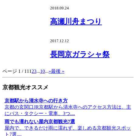
2018.09.24
高瀬川舟まつり
2017.12.12
長岡京ガラシャ祭
ページ 1 / 11
1
2
3
...
10
...
»
最後 »
京都観光オススメ
京都駅から清水寺への行き方
京都の玄関口JR京都駅から清水寺へのアクセス方法は、主
にバス・タクシー・電車、3つ....
雨でも濡れない屋内京都観光7選
屋内で、できるだけ雨に濡れず、楽しめる京都観光スポッ
ト7選....