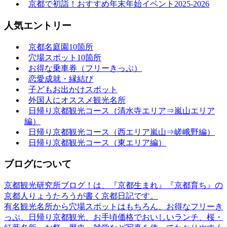
京都で初詣！おすすめ年末年始イベント2025-2026
人気エントリー
京都名庭園10箇所
穴場スポット10箇所
お得な乗車券（フリーきっぷ）
恋愛成就・縁結び
子どもお出かけスポット
外国人にオススメ観光名所
日帰り京都観光コース（清水寺エリア⇒嵐山エリア
編）
日帰り京都観光コース（西エリア嵐山⇒嵯峨野編）
日帰り京都観光コース（東エリア編）
ブログについて
京都観光研究所ブログ！は、『京都生まれ』『京都育ち』の
京都人りょうたろうが書く京都日記です。
有名観光名所から穴場スポットはもちろん、お得なフリーき
っぷ、日帰り京都観光、お手頃価格でおいしいランチ、桜・