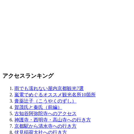
アクセスランキング
雨でも濡れない屋内京都観光7選
嵐電でめぐるオススメ観光名所10箇所
膏薬辻子（こうやくのずし）
賀茂氏と秦氏（前編）
古知谷阿弥陀寺へのアクセス
神護寺・西明寺・高山寺への行き方
京都駅から清水寺への行き方
伏見稲荷大社への行き方