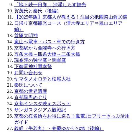
「地下鉄一日券 」渋滞しらず観光
賀茂氏と秦氏（後編）
【2025年版】京都人が教える！注目の祇園祭山鉾10選
日帰り京都観光コース（清水寺エリア⇒嵐山エリア
編）
首塚大明神
嵐山へ電車・バス・車での行き方
京都駅から金閣寺への行き方
五条大橋～四条大橋～三条大橋
瑞峯院の独坐庭と閑眠庭
下御霊神社還幸祭
お問い合わせ
ヤマタノオロチと松尾大社
秦氏について
京都の世界遺産
京都異界めぐり
京都インスタ映えスポット
サンガスタジアム観戦記
京都の桜名所をお得に巡る！嵐電1日フリーきっぷ活用
ガイド
義経（牛若丸）・弁慶ゆかりの地（後編）