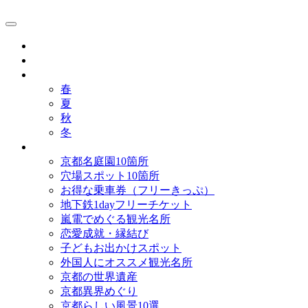
京都観光研究所ブログ！
グルメ
歴史
歳時記
春
夏
秋
冬
まとめ
京都名庭園10箇所
穴場スポット10箇所
お得な乗車券（フリーきっぷ）
地下鉄1dayフリーチケット
嵐電でめぐる観光名所
恋愛成就・縁結び
子どもお出かけスポット
外国人にオススメ観光名所
京都の世界遺産
京都異界めぐり
京都らしい風景10選