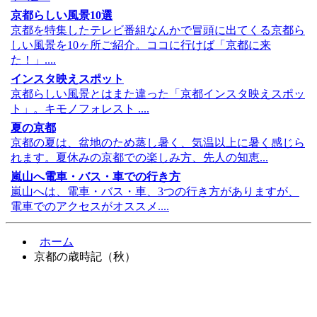
京都らしい風景10選
京都を特集したテレビ番組なんかで冒頭に出てくる京都ら
しい風景を10ヶ所ご紹介。ココに行けば「京都に来
た！」....
インスタ映えスポット
京都らしい風景とはまた違った「京都インスタ映えスポッ
ト」。キモノフォレスト ....
夏の京都
京都の夏は、盆地のため蒸し暑く、気温以上に暑く感じら
れます。夏休みの京都での楽しみ方、先人の知恵...
嵐山へ電車・バス・車での行き方
嵐山へは、電車・バス・車、3つの行き方がありますが、
電車でのアクセスがオススメ....
ホーム
京都の歳時記（秋）