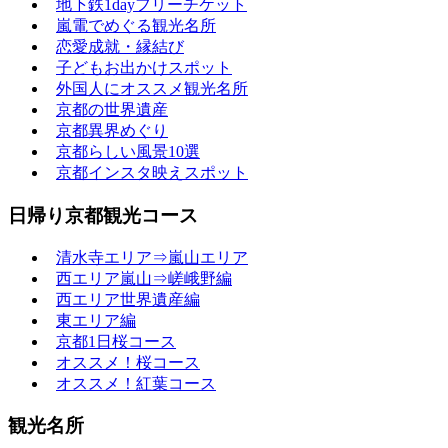
地下鉄1dayフリーチケット
嵐電でめぐる観光名所
恋愛成就・縁結び
子どもお出かけスポット
外国人にオススメ観光名所
京都の世界遺産
京都異界めぐり
京都らしい風景10選
京都インスタ映えスポット
日帰り京都観光コース
清水寺エリア⇒嵐山エリア
西エリア嵐山⇒嵯峨野編
西エリア世界遺産編
東エリア編
京都1日桜コース
オススメ！桜コース
オススメ！紅葉コース
観光名所