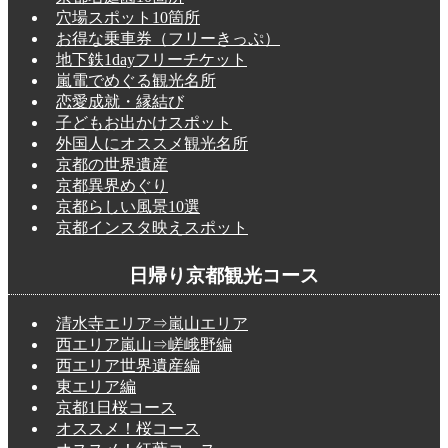
穴場スポット10箇所
お得な乗車券（フリーきっぷ）
地下鉄1dayフリーチケット
嵐電でめぐる観光名所
恋愛成就・縁結び
子どもお出かけスポット
外国人にオススメ観光名所
京都の世界遺産
京都異界めぐり
京都らしい風景10選
京都インスタ映えスポット
日帰り京都観光コース
清水寺エリア⇒嵐山エリア
西エリア嵐山⇒嵯峨野編
西エリア世界遺産編
東エリア編
京都1日桜コース
オススメ！桜コース