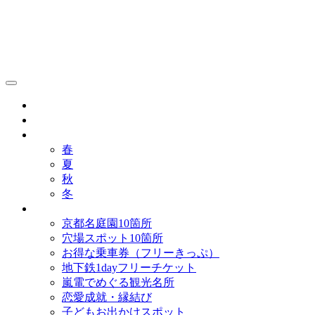
京都観光研究所ブログ！
グルメ
歴史
歳時記
春
夏
秋
冬
まとめ
京都名庭園10箇所
穴場スポット10箇所
お得な乗車券（フリーきっぷ）
地下鉄1dayフリーチケット
嵐電でめぐる観光名所
恋愛成就・縁結び
子どもお出かけスポット