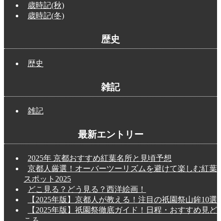
歳時記(秋)
歳時記(冬)
歴史
歴史
雑記
雑記
最新エントリー
2025年 京都おすすめ紅葉名所と見頃予想
京都人厳選！オーバーツーリズムを避けて楽しむ紅葉
スポット2025
どこ見る？どう見る？西洋絵画！
【2025年版】京都人が教える！注目の祇園祭山鉾10選
【2025年版】祇園祭徹底ガイド！日程・おすすめ見ど
ころ