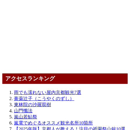
アクセスランキング
雨でも濡れない屋内京都観光7選
膏薬辻子（こうやくのずし）
東林院の沙羅双樹
山門懺法
嵐山若鮎祭
嵐電でめぐるオススメ観光名所10箇所
【2025年版】京都人が教える！注目の祇園祭山鉾10選