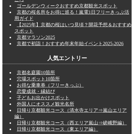
ゴールデンウィークおすすめ京都観光スポット
京都の桜名所をお得に巡る！嵐電1日フリーきっぷ活
用ガイド
【2025年】京都の桜はいつ見頃？開花予想＆おすすめ
スポット
京都マラソン2025
京都で初詣！おすすめ年末年始イベント2025-2026
人気エントリー
京都名庭園10箇所
穴場スポット10箇所
お得な乗車券（フリーきっぷ）
恋愛成就・縁結び
子どもお出かけスポット
外国人にオススメ観光名所
日帰り京都観光コース（清水寺エリア⇒嵐山エリア
編）
日帰り京都観光コース（西エリア嵐山⇒嵯峨野編）
日帰り京都観光コース（東エリア編）