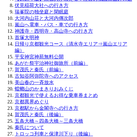
伏見稲荷大社への行き方
瑞峯院の独坐庭と閑眠庭
大河内山荘と大河内傳次郎
嵐山へ電車・バス・車での行き方
神護寺・西明寺・高山寺への行き方
首塚大明神
日帰り京都観光コース（清水寺エリア⇒嵐山エリア
編）
平安神宮神苑無料公開
あがた祭宇治神社御旅所（前編）
賀茂氏と秦氏（前編）
古知谷阿弥陀寺へのアクセス
美山春の一斉放水
蟷螂山のかまきりおみくじ
京都観光で使えるお得な乗車券まとめ
京都異界めぐり
京都駅から金閣寺への行き方
賀茂氏と秦氏（後編）
五条大橋～四条大橋～三条大橋
秦氏について
トロッコ列車と保津川下り（後編）