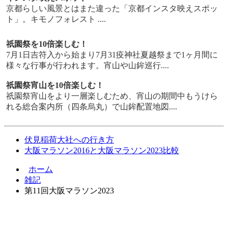
京都らしい風景とはまた違った「京都インスタ映えスポッ
ト」。キモノフォレスト ....
祇園祭を10倍楽しむ！
7月1日吉符入から始まり7月31疫神社夏越祭まで1ヶ月間に
様々な行事が行われます。宵山や山鉾巡行....
祇園祭宵山を10倍楽しむ！
祇園祭宵山をより一層楽しむため、宵山の期間中もうけら
れる総合案内所（四条烏丸）で山鉾配置地図....
伏見稲荷大社への行き方
大阪マラソン2016と大阪マラソン2023比較
ホーム
雑記
第11回大阪マラソン2023