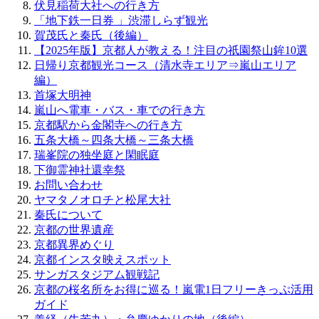
伏見稲荷大社への行き方
「地下鉄一日券 」渋滞しらず観光
賀茂氏と秦氏（後編）
【2025年版】京都人が教える！注目の祇園祭山鉾10選
日帰り京都観光コース（清水寺エリア⇒嵐山エリア
編）
首塚大明神
嵐山へ電車・バス・車での行き方
京都駅から金閣寺への行き方
五条大橋～四条大橋～三条大橋
瑞峯院の独坐庭と閑眠庭
下御霊神社還幸祭
お問い合わせ
ヤマタノオロチと松尾大社
秦氏について
京都の世界遺産
京都異界めぐり
京都インスタ映えスポット
サンガスタジアム観戦記
京都の桜名所をお得に巡る！嵐電1日フリーきっぷ活用
ガイド