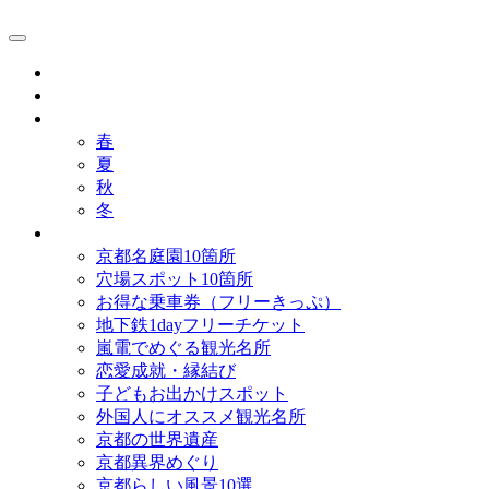
京都観光研究所ブログ！
グルメ
歴史
歳時記
春
夏
秋
冬
まとめ
京都名庭園10箇所
穴場スポット10箇所
お得な乗車券（フリーきっぷ）
地下鉄1dayフリーチケット
嵐電でめぐる観光名所
恋愛成就・縁結び
子どもお出かけスポット
外国人にオススメ観光名所
京都の世界遺産
京都異界めぐり
京都らしい風景10選