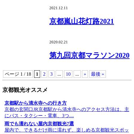
2021.12.11
京都嵐山花灯路2021
2020.02.21
第九回京都マラソン2020
ページ 1 / 18
1
2
3
...
10
...
»
最後 »
京都観光オススメ
京都駅から清水寺への行き方
京都の玄関口JR京都駅から清水寺へのアクセス方法は、主
にバス・タクシー・電車、3つ....
雨でも濡れない屋内京都観光7選
屋内で、できるだけ雨に濡れず、楽しめる京都観光スポッ