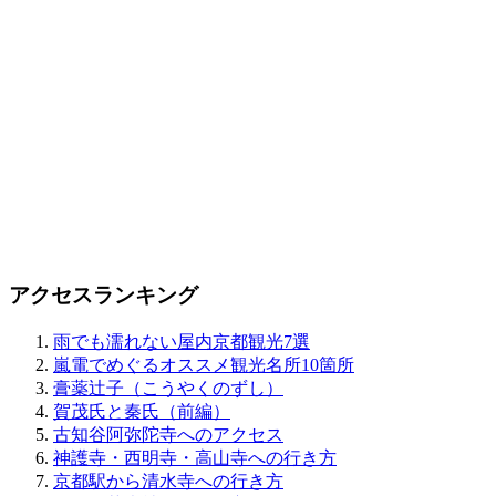
アクセスランキング
雨でも濡れない屋内京都観光7選
嵐電でめぐるオススメ観光名所10箇所
膏薬辻子（こうやくのずし）
賀茂氏と秦氏（前編）
古知谷阿弥陀寺へのアクセス
神護寺・西明寺・高山寺への行き方
京都駅から清水寺への行き方