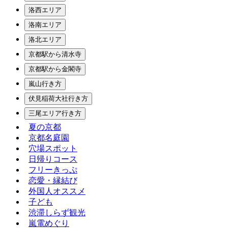
洛西エリア
洛南エリア
洛北エリア
京都駅から清水寺
京都駅から金閣寺
嵐山行き方
伏見稲荷大社行き方
三尾エリア行き方
夏の京都
京都名庭園
穴場スポット
日帰りコース
フリーきっぷ
恋愛・縁結び
外国人オススメ
子ども
渋滞しらず観光
嵐電めぐり