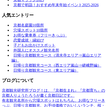
京都で初詣！おすすめ年末年始イベント2025-2026
人気エントリー
京都名庭園10箇所
穴場スポット10箇所
お得な乗車券（フリーきっぷ）
恋愛成就・縁結び
子どもお出かけスポット
外国人にオススメ観光名所
日帰り京都観光コース（清水寺エリア⇒嵐山エリア
編）
日帰り京都観光コース（西エリア嵐山⇒嵯峨野編）
日帰り京都観光コース（東エリア編）
ブログについて
京都観光研究所ブログ！は、『京都生まれ』『京都育ち』の
京都人りょうたろうが書く京都日記です。
有名観光名所から穴場スポットはもちろん、お得なフリーき
っぷ、日帰り京都観光、お手頃価格でおいしいランチ、桜・