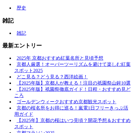
歴史
雑記
雑記
最新エントリー
2025年 京都おすすめ紅葉名所と見頃予想
京都人厳選！オーバーツーリズムを避けて楽しむ紅葉
スポット2025
どこ見る？どう見る？西洋絵画！
【2025年版】京都人が教える！注目の祇園祭山鉾10選
【2025年版】祇園祭徹底ガイド！日程・おすすめ見ど
ころ
ゴールデンウィークおすすめ京都観光スポット
京都の桜名所をお得に巡る！嵐電1日フリーきっぷ活
用ガイド
【2025年】京都の桜はいつ見頃？開花予想＆おすすめ
スポット
京都マラソン2025