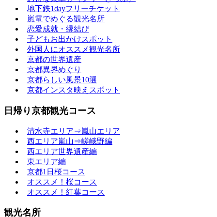
地下鉄1dayフリーチケット
嵐電でめぐる観光名所
恋愛成就・縁結び
子どもお出かけスポット
外国人にオススメ観光名所
京都の世界遺産
京都異界めぐり
京都らしい風景10選
京都インスタ映えスポット
日帰り京都観光コース
清水寺エリア⇒嵐山エリア
西エリア嵐山⇒嵯峨野編
西エリア世界遺産編
東エリア編
京都1日桜コース
オススメ！桜コース
オススメ！紅葉コース
観光名所