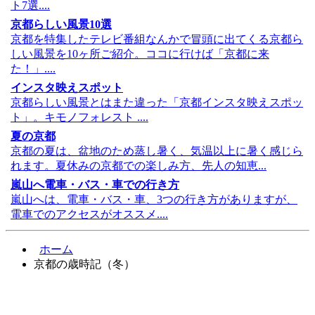
ト7選....
京都らしい風景10選
京都を特集したテレビ番組なんかで冒頭に出てくる京都ら
しい風景を10ヶ所ご紹介。ココに行けば「京都に来
た！」....
インスタ映えスポット
京都らしい風景とはまた違った「京都インスタ映えスポッ
ト」。キモノフォレスト ....
夏の京都
京都の夏は、盆地のため蒸し暑く、気温以上に暑く感じら
れます。夏休みの京都での楽しみ方、先人の知恵...
嵐山へ電車・バス・車での行き方
嵐山へは、電車・バス・車、3つの行き方がありますが、
電車でのアクセスがオススメ....
ホーム
京都の歳時記（冬）