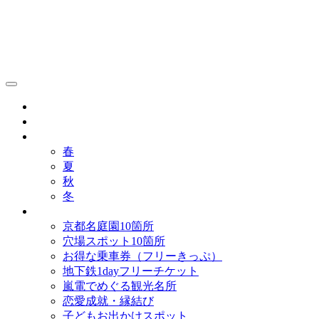
京都観光研究所ブログ！
グルメ
歴史
歳時記
春
夏
秋
冬
まとめ
京都名庭園10箇所
穴場スポット10箇所
お得な乗車券（フリーきっぷ）
地下鉄1dayフリーチケット
嵐電でめぐる観光名所
恋愛成就・縁結び
子どもお出かけスポット