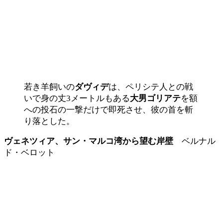
若き羊飼いの
ダヴィデ
は、ペリシテ人との戦
いで身の丈3メートルもある
大男ゴリアテ
を額
への投石の一撃だけで即死させ、彼の首を斬
り落とした。
ヴェネツィア、サン・マルコ湾から望む岸壁
ベルナル
ド・ベロット