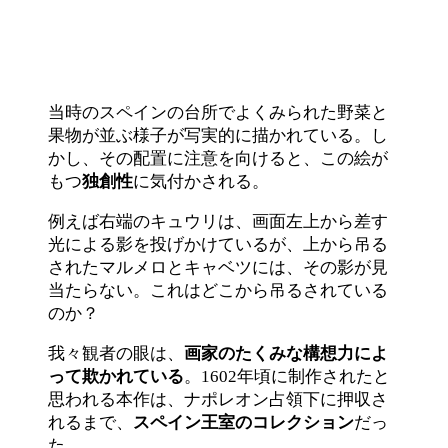
当時のスペインの台所でよくみられた野菜と
果物が並ぶ様子が写実的に描かれている。し
かし、その配置に注意を向けると、この絵が
もつ
独創性
に気付かされる。
例えば右端のキュウリは、画面左上から差す
光による影を投げかけているが、上から吊る
されたマルメロとキャベツには、その影が見
当たらない。これはどこから吊るされている
のか？
我々観者の眼は、
画家のたくみな構想力によ
って欺かれている
。1602年頃に制作されたと
思われる本作は、ナポレオン占領下に押収さ
れるまで、
スペイン王室のコレクション
だっ
た。