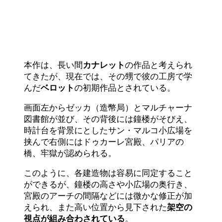
本作は、長い間
カナレット
の作品と考えられ
てきたが、現在では、その甥で彼の工房で学
んだ
ベロット
の初期作品とされている。
画面左からゼッカ（造幣局）とマルチャーナ
図書館が並び、その背後には鐘楼がそびえ、
時計台を背景にとしたサン・マルコ小広場を
挟んで右側にはドゥカーレ宮殿、パリアの
橋、牢獄が認められる。
このように、各建造物は容易に同定すること
ができるが、鐘楼の高さや小広場の奥行き、
宮殿のアーチの間隔などには微かな修正が加
えられ、また高い位置から見下された
架空の
視点が組み合わされている
。