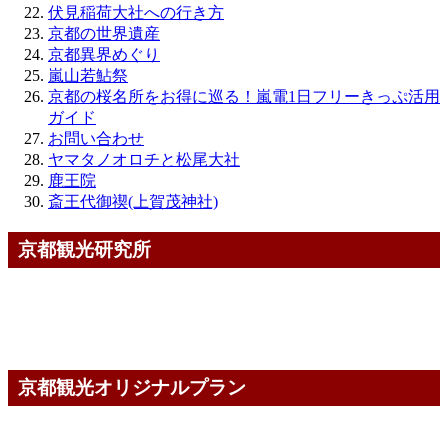
伏見稲荷大社への行き方
京都の世界遺産
京都異界めぐり
嵐山若鮎祭
京都の桜名所をお得に巡る！嵐電1日フリーきっぷ活用
ガイド
お問い合わせ
ヤマタノオロチと松尾大社
鹿王院
斎王代御禊(上賀茂神社)
京都観光研究所
京都観光オリジナルプラン