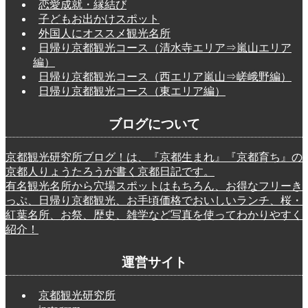
恋愛成就・縁結び
子どもお出かけスポット
外国人にオススメ観光名所
日帰り京都観光コース（清水寺エリア⇒嵐山エリア
編）
日帰り京都観光コース（西エリア嵐山⇒嵯峨野編）
日帰り京都観光コース（東エリア編）
ブログについて
京都観光研究所ブログ！は、『京都生まれ』『京都育ち』の
京都人りょうたろうが書く京都日記です。
有名観光名所から穴場スポットはもちろん、お得なフリーき
っぷ、日帰り京都観光、お手頃価格でおいしいランチ、桜・
紅葉名所、お祭、歴史、雑学など写真を使ってわかりやすく
紹介！
運営サイト
京都観光研究所