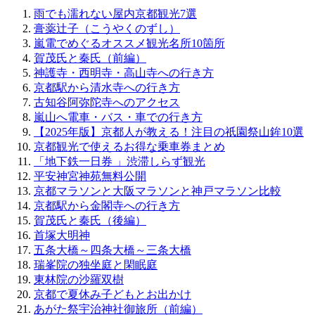
雨でも濡れない屋内京都観光7選
膏薬辻子（こうやくのずし）
嵐電でめぐるオススメ観光名所10箇所
賀茂氏と秦氏（前編）
神護寺・西明寺・高山寺への行き方
京都駅から清水寺への行き方
古知谷阿弥陀寺へのアクセス
嵐山へ電車・バス・車での行き方
【2025年版】京都人が教える！注目の祇園祭山鉾10選
京都観光で使えるお得な乗車券まとめ
「地下鉄一日券 」渋滞しらず観光
平安神宮神苑無料公開
京都マラソンと大阪マラソンと神戸マラソン比較
京都駅から金閣寺への行き方
賀茂氏と秦氏（後編）
首塚大明神
五条大橋～四条大橋～三条大橋
瑞峯院の独坐庭と閑眠庭
東林院の沙羅双樹
京都で夏休み子どもとお出かけ
あがた祭宇治神社御旅所（前編）