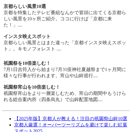
京都らしい風景10選
京都を特集したテレビ番組なんかで冒頭に出てくる京都ら
しい風景を10ヶ所ご紹介。ココに行けば「京都に来
た！」....
インスタ映えスポット
京都らしい風景とはまた違った「京都インスタ映えスポッ
ト」。キモノフォレスト ....
祇園祭を10倍楽しむ！
7月1日吉符入から始まり7月31疫神社夏越祭まで1ヶ月間に
様々な行事が行われます。宵山や山鉾巡行....
祇園祭宵山を10倍楽しむ！
祇園祭宵山をより一層楽しむため、宵山の期間中もうけら
れる総合案内所（四条烏丸）で山鉾配置地図....
【2025年版】京都人が教える！注目の祇園祭山鉾10選
京都人厳選！オーバーツーリズムを避けて楽しむ紅葉
スポット2025