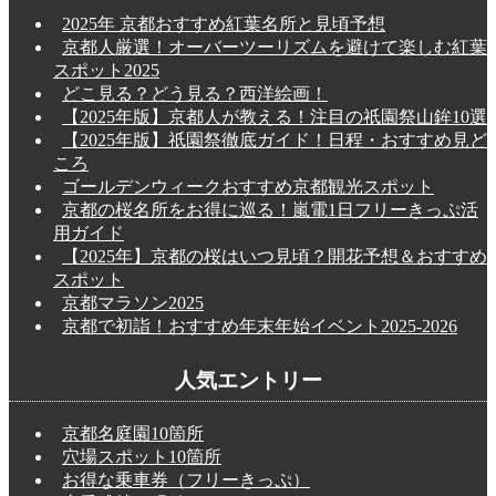
2025年 京都おすすめ紅葉名所と見頃予想
京都人厳選！オーバーツーリズムを避けて楽しむ紅葉
スポット2025
どこ見る？どう見る？西洋絵画！
【2025年版】京都人が教える！注目の祇園祭山鉾10選
【2025年版】祇園祭徹底ガイド！日程・おすすめ見ど
ころ
ゴールデンウィークおすすめ京都観光スポット
京都の桜名所をお得に巡る！嵐電1日フリーきっぷ活
用ガイド
【2025年】京都の桜はいつ見頃？開花予想＆おすすめ
スポット
京都マラソン2025
京都で初詣！おすすめ年末年始イベント2025-2026
人気エントリー
京都名庭園10箇所
穴場スポット10箇所
お得な乗車券（フリーきっぷ）