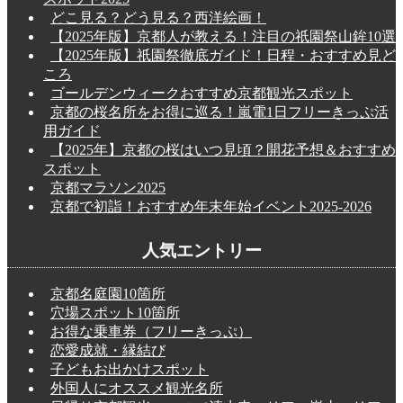
どこ見る？どう見る？西洋絵画！
【2025年版】京都人が教える！注目の祇園祭山鉾10選
【2025年版】祇園祭徹底ガイド！日程・おすすめ見ど
ころ
ゴールデンウィークおすすめ京都観光スポット
京都の桜名所をお得に巡る！嵐電1日フリーきっぷ活
用ガイド
【2025年】京都の桜はいつ見頃？開花予想＆おすすめ
スポット
京都マラソン2025
京都で初詣！おすすめ年末年始イベント2025-2026
人気エントリー
京都名庭園10箇所
穴場スポット10箇所
お得な乗車券（フリーきっぷ）
恋愛成就・縁結び
子どもお出かけスポット
外国人にオススメ観光名所