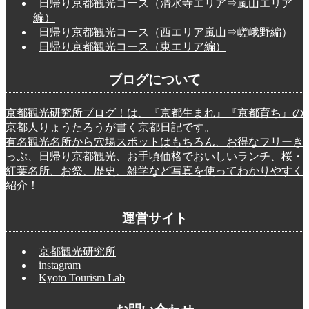
日帰り京都観光コース（清水寺エリア⇒嵐山エリア
編）
日帰り京都観光コース（西エリア嵐山⇒嵯峨野編）
日帰り京都観光コース（東エリア編）
ブログについて
京都観光研究所ブログ！は、『京都生まれ』『京都育ち』の
京都人りょうたろうが書く京都日記です。
有名観光名所から穴場スポットはもちろん、お得なフリーき
っぷ、日帰り京都観光、お手頃価格でおいしいランチ、桜・
紅葉名所、お祭、歴史、雑学など写真を使ってわかりやすく
紹介！
運営サイト
京都観光研究所
instagram
Kyoto Tourism Lab