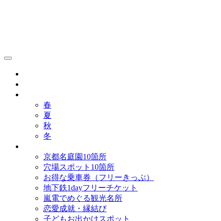
京都観光研究所ブログ！
グルメ
歴史
歳時記
春
夏
秋
冬
まとめ
京都名庭園10箇所
穴場スポット10箇所
お得な乗車券（フリーきっぷ）
地下鉄1dayフリーチケット
嵐電でめぐる観光名所
恋愛成就・縁結び
子どもお出かけスポット