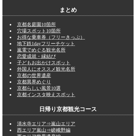
まとめ
京都名庭園10箇所
穴場スポット10箇所
お得な乗車券（フリーきっぷ）
地下鉄1dayフリーチケット
嵐電でめぐる観光名所
恋愛成就・縁結び
子どもお出かけスポット
外国人にオススメ観光名所
京都の世界遺産
京都異界めぐり
京都らしい風景10選
京都インスタ映えスポット
日帰り京都観光コース
清水寺エリア⇒嵐山エリア
西エリア嵐山⇒嵯峨野編