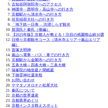
古知谷阿弥陀寺へのアクセス
神護寺・西明寺・高山寺への行き方
京都駅から清水寺への行き方
伏見稲荷大社への行き方
「地下鉄一日券 」渋滞しらず観光
賀茂氏と秦氏（後編）
【2025年版】京都人が教える！注目の祇園祭山鉾10選
日帰り京都観光コース（清水寺エリア⇒嵐山エリア
編）
首塚大明神
嵐山へ電車・バス・車での行き方
京都駅から金閣寺への行き方
五条大橋～四条大橋～三条大橋
瑞峯院の独坐庭と閑眠庭
下御霊神社還幸祭
お問い合わせ
ヤマタノオロチと松尾大社
秦氏について
京都の世界遺産
京都異界めぐり
京都インスタ映えスポット