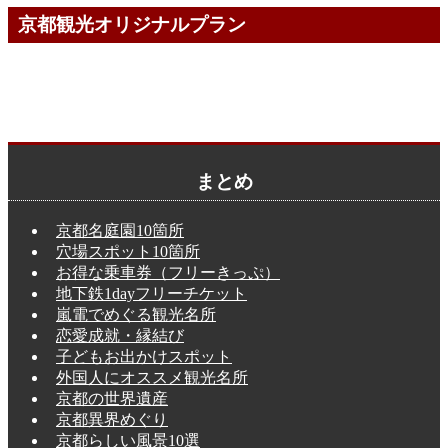
京都観光オリジナルプラン
まとめ
京都名庭園10箇所
穴場スポット10箇所
お得な乗車券（フリーきっぷ）
地下鉄1dayフリーチケット
嵐電でめぐる観光名所
恋愛成就・縁結び
子どもお出かけスポット
外国人にオススメ観光名所
京都の世界遺産
京都異界めぐり
京都らしい風景10選