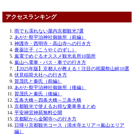
アクセスランキング
雨でも濡れない屋内京都観光7選
あがた祭宇治神社御旅所（前編）
神護寺・西明寺・高山寺への行き方
膏薬辻子（こうやくのずし）
嵐電でめぐるオススメ観光名所10箇所
嵐山へ電車・バス・車での行き方
【2025年版】京都人が教える！注目の祇園祭山鉾10選
伏見稲荷大社への行き方
賀茂氏と秦氏（前編）
あがた祭宇治神社御旅所（後編）
賀茂氏と秦氏（後編）
五条大橋～四条大橋～三条大橋
京都観光で使えるお得な乗車券まとめ
平安神宮神苑無料公開
京都駅から金閣寺への行き方
日帰り京都観光コース（清水寺エリア⇒嵐山エリア
編）