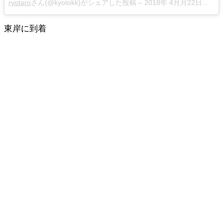
ryotaro
さん(@kyotokk)がシェアした投稿 –
2018年 4月月22日午前4時00分PDT
東岸に到着