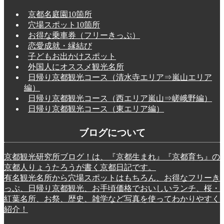
京都名庭園10箇所
穴場スポット10箇所
お得な乗車券（フリーきっぷ）
恋愛成就・縁結び
子どもお出かけスポット
外国人にオススメ観光名所
日帰り京都観光コース（清水寺エリア⇒嵐山エリア
編）
日帰り京都観光コース（西エリア嵐山⇒嵯峨野編）
日帰り京都観光コース（東エリア編）
ブログについて
京都観光研究所ブログ！は、『京都生まれ』『京都育ち』の
京都人りょうたろうが書く京都日記です。
有名観光名所から穴場スポットはもちろん、お得なフリーき
っぷ、日帰り京都観光、お手頃価格でおいしいランチ、桜・
紅葉名所、お祭、歴史、雑学など写真を使ってわかりやすく
紹介！