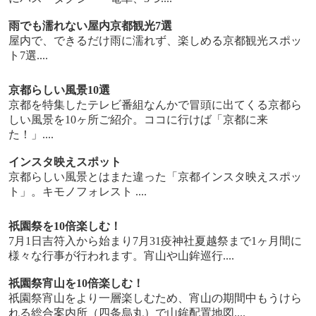
雨でも濡れない屋内京都観光7選
屋内で、できるだけ雨に濡れず、楽しめる京都観光スポッ
ト7選....
京都らしい風景10選
京都を特集したテレビ番組なんかで冒頭に出てくる京都ら
しい風景を10ヶ所ご紹介。ココに行けば「京都に来
た！」....
インスタ映えスポット
京都らしい風景とはまた違った「京都インスタ映えスポッ
ト」。キモノフォレスト ....
祇園祭を10倍楽しむ！
7月1日吉符入から始まり7月31疫神社夏越祭まで1ヶ月間に
様々な行事が行われます。宵山や山鉾巡行....
祇園祭宵山を10倍楽しむ！
祇園祭宵山をより一層楽しむため、宵山の期間中もうけら
れる総合案内所（四条烏丸）で山鉾配置地図....