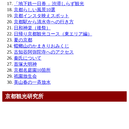
「地下鉄一日券 」渋滞しらず観光
京都らしい風景10選
京都インスタ映えスポット
京都駅から清水寺への行き方
日和神楽（後祭）
日帰り京都観光コース（東エリア編）
夏の京都
蟷螂山のかまきりおみくじ
古知谷阿弥陀寺へのアクセス
秦氏について
首塚大明神
京都名庭園10箇所
祇園放生会
美山春の一斉放水
京都観光研究所