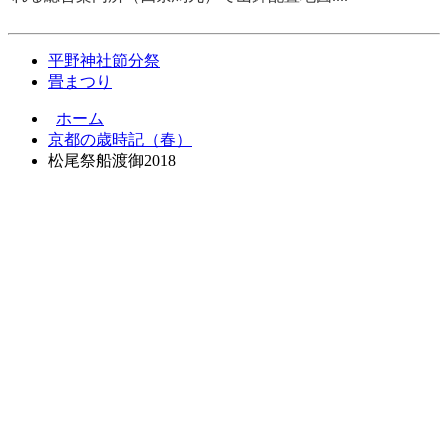
平野神社節分祭
畳まつり
ホーム
京都の歳時記（春）
松尾祭船渡御2018