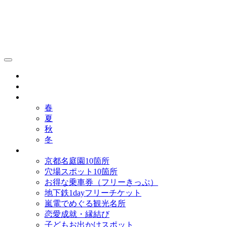
京都観光研究所ブログ！
グルメ
歴史
歳時記
春
夏
秋
冬
まとめ
京都名庭園10箇所
穴場スポット10箇所
お得な乗車券（フリーきっぷ）
地下鉄1dayフリーチケット
嵐電でめぐる観光名所
恋愛成就・縁結び
子どもお出かけスポット