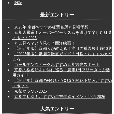
雑記
最新エントリー
2025年 京都おすすめ紅葉名所と見頃予想
京都人厳選！オーバーツーリズムを避けて楽しむ紅葉
スポット2025
どこ見る？どう見る？西洋絵画！
【2025年版】京都人が教える！注目の祇園祭山鉾10選
【2025年版】祇園祭徹底ガイド！日程・おすすめ見ど
ころ
ゴールデンウィークおすすめ京都観光スポット
京都の桜名所をお得に巡る！嵐電1日フリーきっぷ活
用ガイド
【2025年】京都の桜はいつ見頃？開花予想＆おすすめ
スポット
京都マラソン2025
京都で初詣！おすすめ年末年始イベント2025-2026
人気エントリー