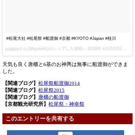
#松尾大社 #松尾祭 #船渡御 #京都 #KYOTO #Japan #桂川
ryotaro
さん(@kyotokk)がシェアした投稿 –
2018年 4月月22日午前4時06分PDT
天気も良く唐櫃と6基のお神輿は無事に船渡御ができま
した。
【関連ブログ】
松尾祭船渡御2014
【関連ブログ】
松尾祭2015
【関連ブログ】
唐櫃の船渡御
【京都観光研究所】
松尾祭・神幸祭
このエントリーを共有する