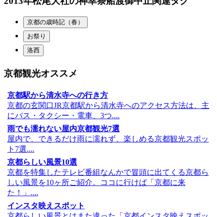
2013年松尾大社の神幸祭船渡御中止関連タグ
京都の歳時記（春）
お祭り
洛西
京都観光オススメ
京都駅から清水寺への行き方
京都の玄関口JR京都駅から清水寺へのアクセス方法は、主
にバス・タクシー・電車、3つ....
雨でも濡れない屋内京都観光7選
屋内で、できるだけ雨に濡れず、楽しめる京都観光スポッ
ト7選....
京都らしい風景10選
京都を特集したテレビ番組なんかで冒頭に出てくる京都ら
しい風景を10ヶ所ご紹介。ココに行けば「京都に来
た！」....
インスタ映えスポット
京都らしい風景とはまた違った「京都インスタ映えスポッ