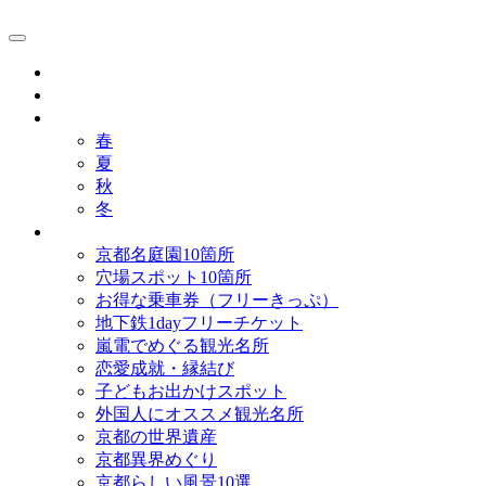
京都観光研究所ブログ！
グルメ
歴史
歳時記
春
夏
秋
冬
まとめ
京都名庭園10箇所
穴場スポット10箇所
お得な乗車券（フリーきっぷ）
地下鉄1dayフリーチケット
嵐電でめぐる観光名所
恋愛成就・縁結び
子どもお出かけスポット
外国人にオススメ観光名所
京都の世界遺産
京都異界めぐり
京都らしい風景10選