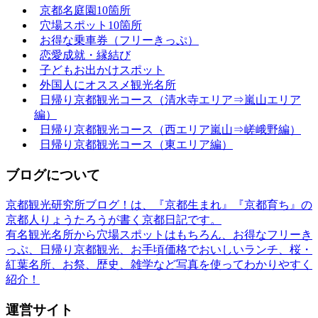
京都名庭園10箇所
穴場スポット10箇所
お得な乗車券（フリーきっぷ）
恋愛成就・縁結び
子どもお出かけスポット
外国人にオススメ観光名所
日帰り京都観光コース（清水寺エリア⇒嵐山エリア
編）
日帰り京都観光コース（西エリア嵐山⇒嵯峨野編）
日帰り京都観光コース（東エリア編）
ブログについて
京都観光研究所ブログ！は、『京都生まれ』『京都育ち』の
京都人りょうたろうが書く京都日記です。
有名観光名所から穴場スポットはもちろん、お得なフリーき
っぷ、日帰り京都観光、お手頃価格でおいしいランチ、桜・
紅葉名所、お祭、歴史、雑学など写真を使ってわかりやすく
紹介！
運営サイト