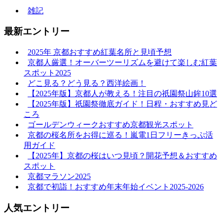
雑記
最新エントリー
2025年 京都おすすめ紅葉名所と見頃予想
京都人厳選！オーバーツーリズムを避けて楽しむ紅葉
スポット2025
どこ見る？どう見る？西洋絵画！
【2025年版】京都人が教える！注目の祇園祭山鉾10選
【2025年版】祇園祭徹底ガイド！日程・おすすめ見ど
ころ
ゴールデンウィークおすすめ京都観光スポット
京都の桜名所をお得に巡る！嵐電1日フリーきっぷ活
用ガイド
【2025年】京都の桜はいつ見頃？開花予想＆おすすめ
スポット
京都マラソン2025
京都で初詣！おすすめ年末年始イベント2025-2026
人気エントリー