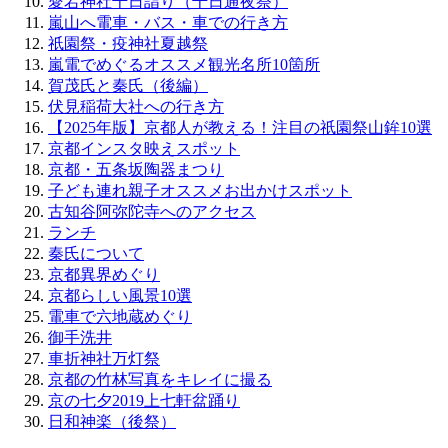
愛宕神社千日詣り（千日通夜祭）
嵐山へ電車・バス・車での行き方
祇園祭・疫神社夏越祭
嵐電でめぐるオススメ観光名所10箇所
賀茂氏と秦氏（後編）
伏見稲荷大社への行き方
【2025年版】京都人が教える！注目の祇園祭山鉾10選
京都インスタ映えスポット
京都・五条坂陶器まつり
子ども連れ親子オススメお出かけスポット
古知谷阿弥陀寺へのアクセス
ランチ
秦氏について
京都異界めぐり
京都らしい風景10選
電車で六地蔵めぐり
御手洗井
車折神社万灯祭
京都の竹林写真をキレイに撮る
京の七夕2019上七軒盆踊り
日和神楽（後祭）