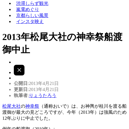
渋滞しらず観光
嵐電めぐり
京都らしい風景
インスタ映え
2013年松尾大社の神幸祭船渡
御中止
公開日
:2013年4月21日
更新日
:2013年4月21日
執筆者
:
りょうたろう
松尾大社
の
神幸祭
（通称おいで）は、お神輿が桂川を渡る船
渡御が最大の見どころですが、今年（2013年）は強風のため
12年ぶりに中止でした。
例年の船渡御（2010年）↓