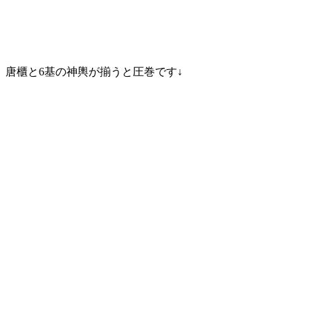
唐櫃と6基の神輿が揃うと圧巻です↓