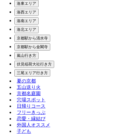
洛東エリア
洛西エリア
洛南エリア
洛北エリア
京都駅から清水寺
京都駅から金閣寺
嵐山行き方
伏見稲荷大社行き方
三尾エリア行き方
夏の京都
五山送り火
京都名庭園
穴場スポット
日帰りコース
フリーきっぷ
恋愛・縁結び
外国人オススメ
子ども