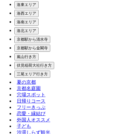
洛東エリア
洛西エリア
洛南エリア
洛北エリア
京都駅から清水寺
京都駅から金閣寺
嵐山行き方
伏見稲荷大社行き方
三尾エリア行き方
夏の京都
京都名庭園
穴場スポット
日帰りコース
フリーきっぷ
恋愛・縁結び
外国人オススメ
子ども
渋滞しらず観光