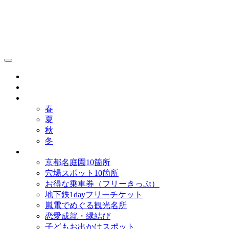
京都観光研究所ブログ！
グルメ
歴史
歳時記
春
夏
秋
冬
まとめ
京都名庭園10箇所
穴場スポット10箇所
お得な乗車券（フリーきっぷ）
地下鉄1dayフリーチケット
嵐電でめぐる観光名所
恋愛成就・縁結び
子どもお出かけスポット