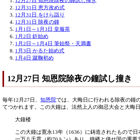
12月27日 知恩院除夜の鐘試し撞き
12月31日 恵方改め式
12月31日 をけら詣り
12月31日 除夜の鐘
1月1日～1月3日 皇服茶
1月2日 釿始め
1月2日～1月4日 筆始祭・天満書
1月3日 かるた始め式
1月4日 蹴鞠初め
12月27日 知恩院除夜の鐘試し撞き
毎年12月27日、
知恩院
では、大晦日に行われる除夜の鐘
てつかれます。この大鐘は、法然上人の御忌大会と大晦日
大鐘楼
この大鐘は寛永13年（1636）に鋳造されたもので
一万八千貫（約70トン）あり、鐘楼と併せ国の重要