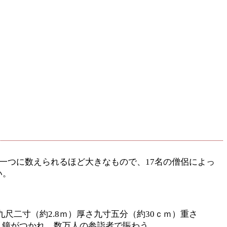
一つに数えられるほど大きなもので、17名の僧侶によっ
い。
九尺二寸（約2.8ｍ）厚さ九寸五分（約30ｃｍ）重さ
り鐘がつかれ、数万人の参詣者で賑わう。