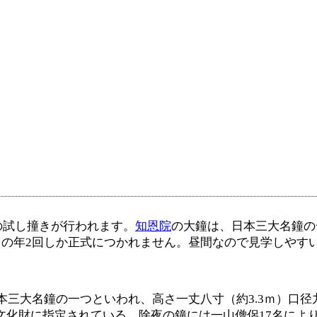
の試し撞きが行われます。
知恩院
の大鐘は、日本三大名鐘の
の年2回しか正式につかれません。昼間なので見学しやす
日本三大名鐘の一つといわれ、高さ一丈八寸（約3.3ｍ）口径
文化財に指定されている。除夜の鐘には一山僧侶17名によ