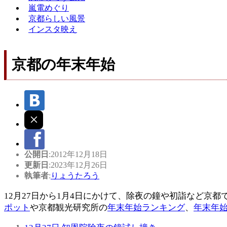
嵐電めぐり
京都らしい風景
インスタ映え
京都の年末年始
公開日
:2012年12月18日
更新日
:2023年12月26日
執筆者
:
りょうたろう
12月27日から1月4日にかけて、除夜の鐘や初詣など
ポット
や京都観光研究所の
年末年始ランキング
、
年末年