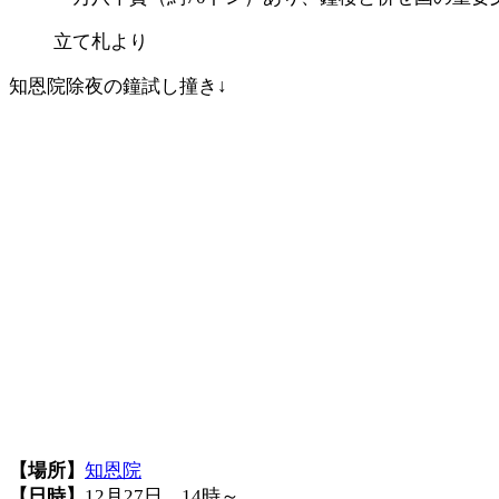
立て札より
知恩院除夜の鐘試し撞き↓
【場所】
知恩院
【日時】
12月27日 14時～