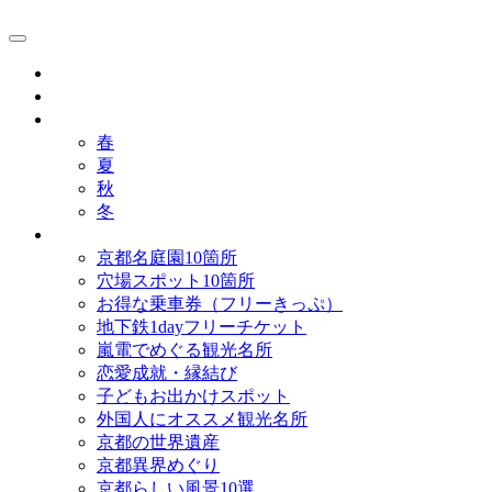
京都観光研究所ブログ！
グルメ
歴史
歳時記
春
夏
秋
冬
まとめ
京都名庭園10箇所
穴場スポット10箇所
お得な乗車券（フリーきっぷ）
地下鉄1dayフリーチケット
嵐電でめぐる観光名所
恋愛成就・縁結び
子どもお出かけスポット
外国人にオススメ観光名所
京都の世界遺産
京都異界めぐり
京都らしい風景10選