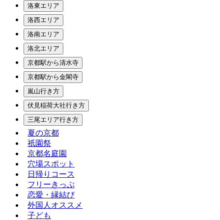
洛東エリア
洛西エリア
洛南エリア
洛北エリア
京都駅から清水寺
京都駅から金閣寺
嵐山行き方
伏見稲荷大社行き方
三尾エリア行き方
夏の京都
祇園祭
京都名庭園
穴場スポット
日帰りコース
フリーきっぷ
恋愛・縁結び
外国人オススメ
子ども