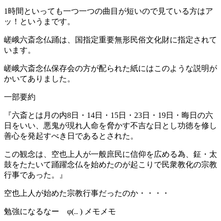
1時間といっても一つ一つの曲目が短いので見ている方はア
ッ！というまです。
嵯峨六斎念仏踊は、国指定重要無形民俗文化財に指定されて
います。
嵯峨六斎念仏保存会の方が配られた紙にはこのような説明が
かいてありました。
一部要約
『六斎とは月の内8日・14日・15日・23日・19日・晦日の六
日をいい、悪鬼が現れ人命を脅かす不吉な日とし功徳を修し
善心を発起すべき日であるとされた。
この観念は、空也上人が一般庶民に信仰を広める為、鉦・太
鼓をたたいて踊躍念仏を始めたのが起こりで民衆教化の宗教
行事であった。』
空也上人が始めた宗教行事だったのか・・・・
勉強になるなー φ(.. ) メモメモ