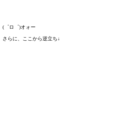
(゜ロ゜)オォー
さらに、ここから逆立ち↓