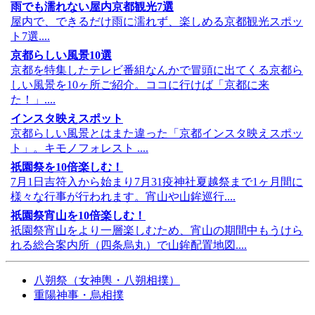
雨でも濡れない屋内京都観光7選
屋内で、できるだけ雨に濡れず、楽しめる京都観光スポッ
ト7選....
京都らしい風景10選
京都を特集したテレビ番組なんかで冒頭に出てくる京都ら
しい風景を10ヶ所ご紹介。ココに行けば「京都に来
た！」....
インスタ映えスポット
京都らしい風景とはまた違った「京都インスタ映えスポッ
ト」。キモノフォレスト ....
祇園祭を10倍楽しむ！
7月1日吉符入から始まり7月31疫神社夏越祭まで1ヶ月間に
様々な行事が行われます。宵山や山鉾巡行....
祇園祭宵山を10倍楽しむ！
祇園祭宵山をより一層楽しむため、宵山の期間中もうけら
れる総合案内所（四条烏丸）で山鉾配置地図....
八朔祭（女神輿・八朔相撲）
重陽神事・烏相撲