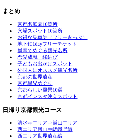
まとめ
京都名庭園10箇所
穴場スポット10箇所
お得な乗車券（フリーきっぷ）
地下鉄1dayフリーチケット
嵐電でめぐる観光名所
恋愛成就・縁結び
子どもお出かけスポット
外国人にオススメ観光名所
京都の世界遺産
京都異界めぐり
京都らしい風景10選
京都インスタ映えスポット
日帰り京都観光コース
清水寺エリア⇒嵐山エリア
西エリア嵐山⇒嵯峨野編
西エリア世界遺産編