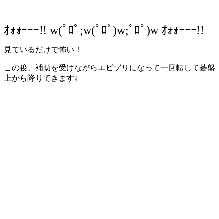
ｵｫｫｰｰｰ!! w(ﾟﾛﾟ;w(ﾟﾛﾟ)w;ﾟﾛﾟ)w ｵｫｫｰｰｰ!!
見ているだけで怖い！
この後、補助を受けながらエビゾリになって一回転して碁盤
上から降りてきます↓