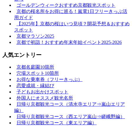
ゴールデンウィークおすすめ京都観光スポット
京都の桜名所をお得に巡る！嵐電1日フリーきっぷ活
用ガイド
【2025年】京都の桜はいつ見頃？開花予想＆おすすめ
スポット
京都マラソン2025
京都で初詣！おすすめ年末年始イベント2025-2026
人気エントリー
京都名庭園10箇所
穴場スポット10箇所
お得な乗車券（フリーきっぷ）
恋愛成就・縁結び
子どもお出かけスポット
外国人にオススメ観光名所
日帰り京都観光コース（清水寺エリア⇒嵐山エリア
編）
日帰り京都観光コース（西エリア嵐山⇒嵯峨野編）
日帰り京都観光コース（東エリア編）