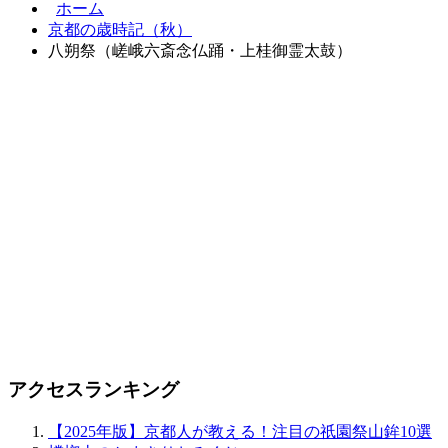
ホーム
京都の歳時記（秋）
八朔祭（嵯峨六斎念仏踊・上桂御霊太鼓）
アクセスランキング
【2025年版】京都人が教える！注目の祇園祭山鉾10選