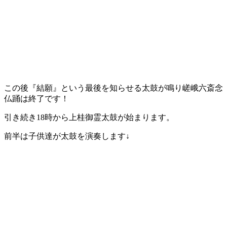
この後『結願』という最後を知らせる太鼓が鳴り嵯峨六斎念
仏踊は終了です！
引き続き18時から上桂御霊太鼓が始まります。
前半は子供達が太鼓を演奏します↓