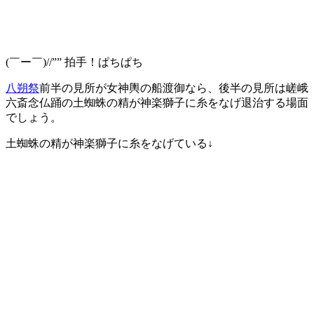
(￣ー￣)//”” 拍手！ぱちぱち
八朔祭
前半の見所が女神輿の船渡御なら、後半の見所は嵯峨
六斎念仏踊の土蜘蛛の精が神楽獅子に糸をなげ退治する場面
でしょう。
土蜘蛛の精が神楽獅子に糸をなげている↓