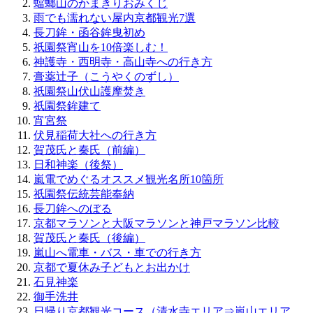
蟷螂山のかまきりおみくじ
雨でも濡れない屋内京都観光7選
長刀鉾・函谷鉾曳初め
祇園祭宵山を10倍楽しむ！
神護寺・西明寺・高山寺への行き方
膏薬辻子（こうやくのずし）
祇園祭山伏山護摩焚き
祇園祭鉾建て
宵宮祭
伏見稲荷大社への行き方
賀茂氏と秦氏（前編）
日和神楽（後祭）
嵐電でめぐるオススメ観光名所10箇所
祇園祭伝統芸能奉納
長刀鉾へのぼる
京都マラソンと大阪マラソンと神戸マラソン比較
賀茂氏と秦氏（後編）
嵐山へ電車・バス・車での行き方
京都で夏休み子どもとお出かけ
石見神楽
御手洗井
日帰り京都観光コース（清水寺エリア⇒嵐山エリア