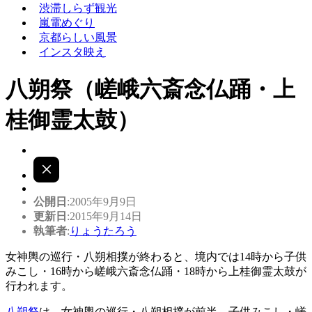
渋滞しらず観光
嵐電めぐり
京都らしい風景
インスタ映え
八朔祭（嵯峨六斎念仏踊・上
桂御霊太鼓）
公開日
:2005年9月9日
更新日
:2015年9月14日
執筆者
:
りょうたろう
女神輿の巡行・八朔相撲が終わると、境内では14時から子供
みこし・16時から嵯峨六斎念仏踊・18時から上桂御霊太鼓が
行われます。
八朔祭
は、女神輿の巡行・八朔相撲が前半、子供みこし・嵯