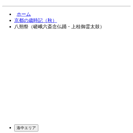
ホーム
京都の歳時記（秋）
八朔祭（嵯峨六斎念仏踊・上桂御霊太鼓）
洛中エリア