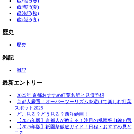
歳時記(春)
歳時記(夏)
歳時記(秋)
歳時記(冬)
歴史
歴史
雑記
雑記
最新エントリー
2025年 京都おすすめ紅葉名所と見頃予想
京都人厳選！オーバーツーリズムを避けて楽しむ紅葉
スポット2025
どこ見る？どう見る？西洋絵画！
【2025年版】京都人が教える！注目の祇園祭山鉾10選
【2025年版】祇園祭徹底ガイド！日程・おすすめ見ど
ころ