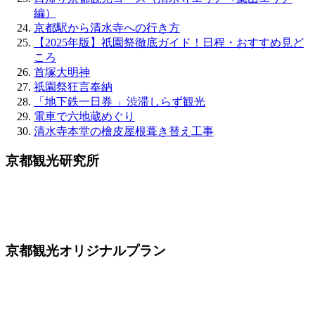
編）
京都駅から清水寺への行き方
【2025年版】祇園祭徹底ガイド！日程・おすすめ見ど
ころ
首塚大明神
祇園祭狂言奉納
「地下鉄一日券 」渋滞しらず観光
電車で六地蔵めぐり
清水寺本堂の檜皮屋根葺き替え工事
京都観光研究所
京都観光オリジナルプラン