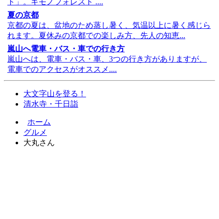
ト」。キモノフォレスト ....
夏の京都
京都の夏は、盆地のため蒸し暑く、気温以上に暑く感じら
れます。夏休みの京都での楽しみ方、先人の知恵...
嵐山へ電車・バス・車での行き方
嵐山へは、電車・バス・車、3つの行き方がありますが、
電車でのアクセスがオススメ....
大文字山を登る！
清水寺・千日詣
ホーム
グルメ
大丸さん