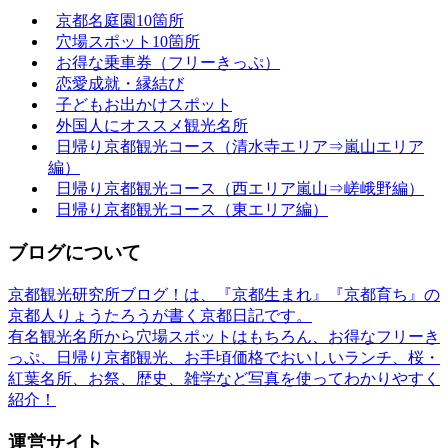
京都名庭園10箇所
穴場スポット10箇所
お得な乗車券（フリーきっぷ）
恋愛成就・縁結び
子どもお出かけスポット
外国人にオススメ観光名所
日帰り京都観光コース（清水寺エリア⇒嵐山エリア
編）
日帰り京都観光コース（西エリア嵐山⇒嵯峨野編）
日帰り京都観光コース（東エリア編）
ブログについて
京都観光研究所ブログ！は、『京都生まれ』『京都育ち』の
京都人りょうたろうが書く京都日記です。
有名観光名所から穴場スポットはもちろん、お得なフリーき
っぷ、日帰り京都観光、お手頃価格でおいしいランチ、桜・
紅葉名所、お祭、歴史、雑学など写真を使ってわかりやすく
紹介！
運営サイト