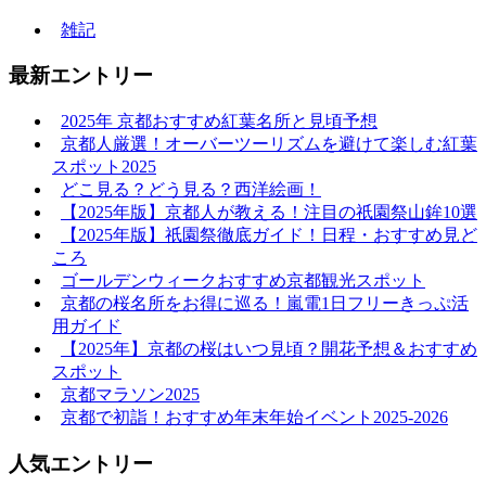
雑記
最新エントリー
2025年 京都おすすめ紅葉名所と見頃予想
京都人厳選！オーバーツーリズムを避けて楽しむ紅葉
スポット2025
どこ見る？どう見る？西洋絵画！
【2025年版】京都人が教える！注目の祇園祭山鉾10選
【2025年版】祇園祭徹底ガイド！日程・おすすめ見ど
ころ
ゴールデンウィークおすすめ京都観光スポット
京都の桜名所をお得に巡る！嵐電1日フリーきっぷ活
用ガイド
【2025年】京都の桜はいつ見頃？開花予想＆おすすめ
スポット
京都マラソン2025
京都で初詣！おすすめ年末年始イベント2025-2026
人気エントリー