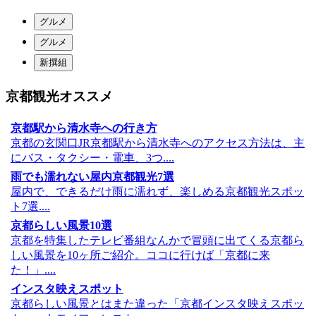
グルメ
グルメ
新撰組
京都観光オススメ
京都駅から清水寺への行き方
京都の玄関口JR京都駅から清水寺へのアクセス方法は、主
にバス・タクシー・電車、3つ....
雨でも濡れない屋内京都観光7選
屋内で、できるだけ雨に濡れず、楽しめる京都観光スポッ
ト7選....
京都らしい風景10選
京都を特集したテレビ番組なんかで冒頭に出てくる京都ら
しい風景を10ヶ所ご紹介。ココに行けば「京都に来
た！」....
インスタ映えスポット
京都らしい風景とはまた違った「京都インスタ映えスポッ