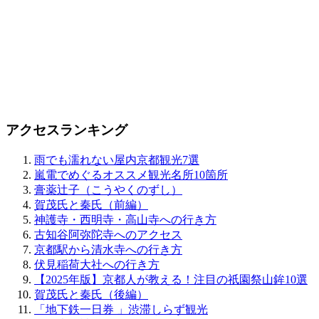
アクセスランキング
雨でも濡れない屋内京都観光7選
嵐電でめぐるオススメ観光名所10箇所
膏薬辻子（こうやくのずし）
賀茂氏と秦氏（前編）
神護寺・西明寺・高山寺への行き方
古知谷阿弥陀寺へのアクセス
京都駅から清水寺への行き方
伏見稲荷大社への行き方
【2025年版】京都人が教える！注目の祇園祭山鉾10選
賀茂氏と秦氏（後編）
「地下鉄一日券 」渋滞しらず観光