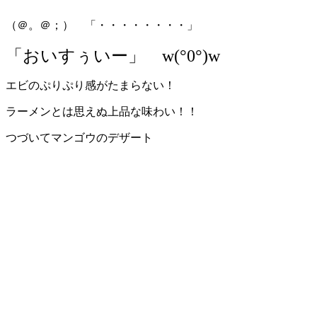
（＠。＠；） 「・・・・・・・・」
「おいすぅいー」 w(°0°)w
エビのぷりぷり感がたまらない！
ラーメンとは思えぬ上品な味わい！！
つづいてマンゴウのデザート