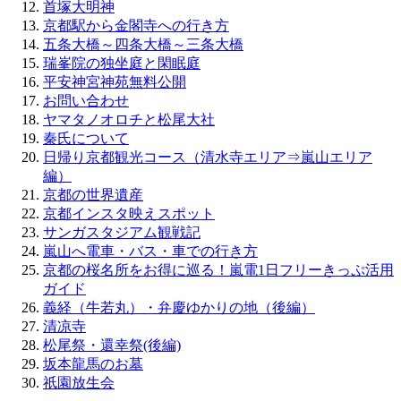
首塚大明神
京都駅から金閣寺への行き方
五条大橋～四条大橋～三条大橋
瑞峯院の独坐庭と閑眠庭
平安神宮神苑無料公開
お問い合わせ
ヤマタノオロチと松尾大社
秦氏について
日帰り京都観光コース（清水寺エリア⇒嵐山エリア
編）
京都の世界遺産
京都インスタ映えスポット
サンガスタジアム観戦記
嵐山へ電車・バス・車での行き方
京都の桜名所をお得に巡る！嵐電1日フリーきっぷ活用
ガイド
義経（牛若丸）・弁慶ゆかりの地（後編）
清凉寺
松尾祭・還幸祭(後編)
坂本龍馬のお墓
祇園放生会