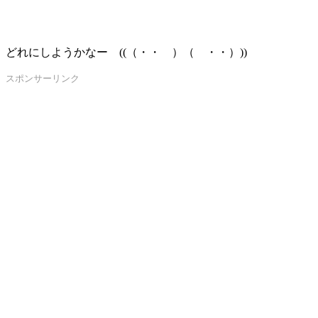
どれにしようかなー ((（・・ ）（ ・・）))
スポンサーリンク