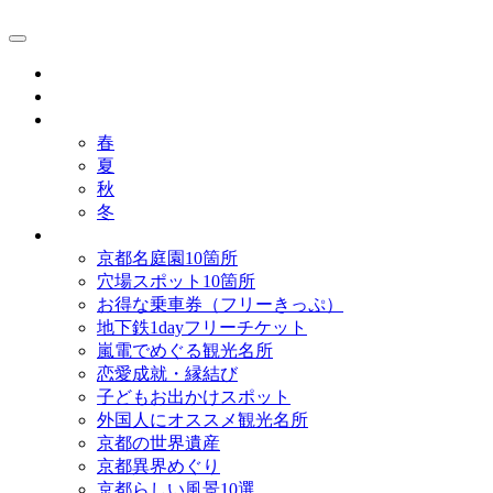
京都観光研究所ブログ！
グルメ
歴史
歳時記
春
夏
秋
冬
まとめ
京都名庭園10箇所
穴場スポット10箇所
お得な乗車券（フリーきっぷ）
地下鉄1dayフリーチケット
嵐電でめぐる観光名所
恋愛成就・縁結び
子どもお出かけスポット
外国人にオススメ観光名所
京都の世界遺産
京都異界めぐり
京都らしい風景10選