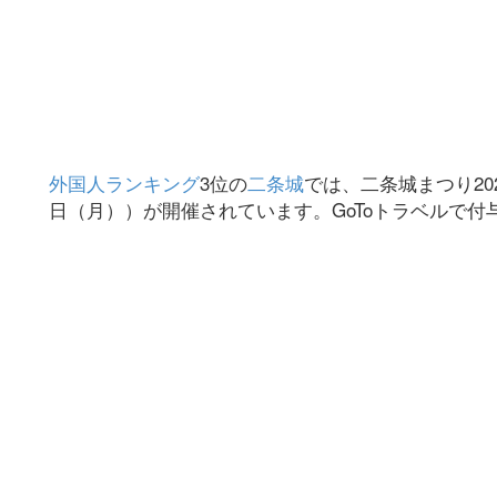
外国人ランキング
3位の
二条城
では、二条城まつり202
日（月））が開催されています。GoToトラベルで