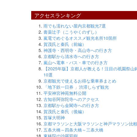
アクセスランキング
雨でも濡れない屋内京都観光7選
膏薬辻子（こうやくのずし）
嵐電でめぐるオススメ観光名所10箇所
賀茂氏と秦氏（前編）
神護寺・西明寺・高山寺への行き方
京都駅から清水寺への行き方
嵐山へ電車・バス・車での行き方
【2025年版】京都人が教える！注目の祇園祭山
10選
京都観光で使えるお得な乗車券まとめ
「地下鉄一日券 」渋滞しらず観光
平安神宮神苑無料公開
古知谷阿弥陀寺へのアクセス
京都駅から金閣寺への行き方
賀茂氏と秦氏（後編）
首塚大明神
京都マラソンと大阪マラソンと神戸マラソン比
五条大橋～四条大橋～三条大橋
東林院の沙羅双樹