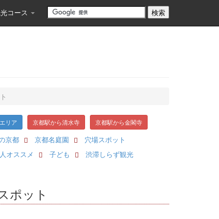
観光コース
ット
エリア
京都駅から清水寺
京都駅から金閣寺
の京都
京都名庭園
穴場スポット
人オススメ
子ども
渋滞しらず観光
光スポット