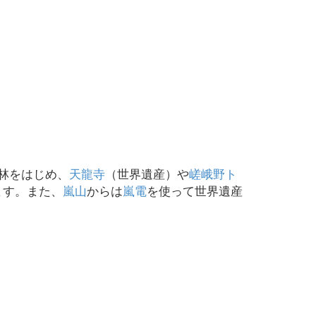
林をはじめ、
天龍寺
（世界遺産）や
嵯峨野ト
ます。また、
嵐山
からは
嵐電
を使って世界遺産