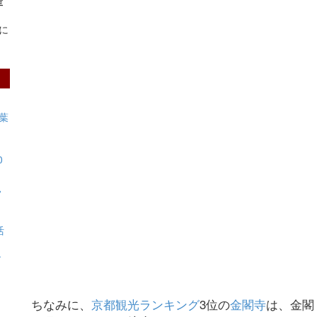
産
に
葉
0
見
活
す
ちなみに、
京都観光ランキング
3位の
金閣寺
は、金閣