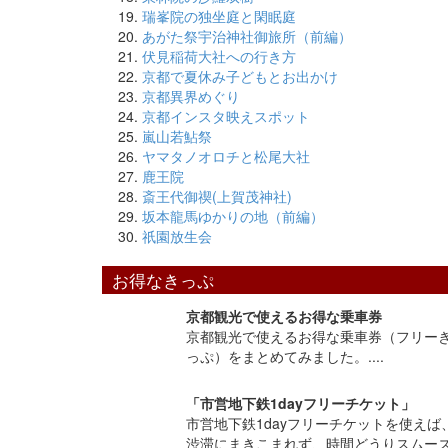
瑞峯院の独坐庭と閑眠庭
あがた祭宇治神社御旅所（前編）
伏見稲荷大社への行き方
京都で夏休み子どもとお出かけ
京都異界めぐり
京都インスタ映えスポット
嵐山若鮎祭
ヤマタノオロチと松尾大社
鹿王院
斎王代御禊(上賀茂神社)
坂本龍馬ゆかりの地（前編）
祇園放生会
お得なきっぷ
京都観光で使えるお得な乗車券
京都観光で使えるお得な乗車券（フリー
っぷ）をまとめてみました。....
「市営地下鉄1dayフリーチケット」
市営地下鉄1dayフリーチケットを使えば
渋滞にまきこまれず、時間どうりスムー