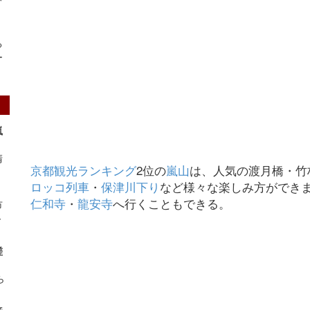
る
ー
嵐
清
京都観光ランキング
2位の
嵐山
は、人気の渡月橋・竹
ロッコ列車
・
保津川下り
など様々な楽しみ方ができ
仁和寺
・
龍安寺
へ行くこともできる。
市
～
嵯
ら