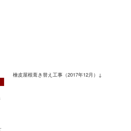
檜皮屋根葺き替え工事（2017年12月）↓
き
、
ズ