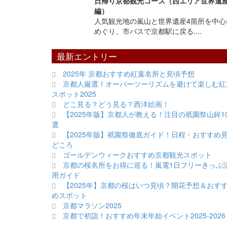
日帰り京都観光コース（西エリア世界遺
編）
人気観光地の嵐山と世界遺産4箇所を中心
めぐり、市バスで京都駅に戻る....
最新エントリー
2025年 京都おすすめ紅葉名所と見頃予想
京都人厳選！オーバーツーリズムを避けて楽しむ紅
スポット2025
どこ見る？どう見る？西洋絵画！
【2025年版】京都人が教える！注目の祇園祭山鉾1
選
【2025年版】祇園祭徹底ガイド！日程・おすすめ
どころ
ゴールデンウィークおすすめ京都観光スポット
京都の桜名所をお得に巡る！嵐電1日フリーきっぷ
用ガイド
【2025年】京都の桜はいつ見頃？開花予想＆おす
めスポット
京都マラソン2025
京都で初詣！おすすめ年末年始イベント2025-2026