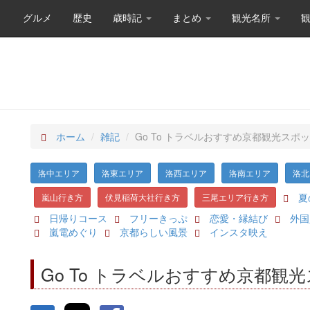
グルメ
歴史
歳時記
まとめ
観光名所
ホーム
雑記
Go To トラベルおすすめ京都観光スポ
洛中エリア
洛東エリア
洛西エリア
洛南エリア
洛北
夏
嵐山行き方
伏見稲荷大社行き方
三尾エリア行き方
日帰りコース
フリーきっぷ
恋愛・縁結び
外国
嵐電めぐり
京都らしい風景
インスタ映え
Go To トラベルおすすめ京都観