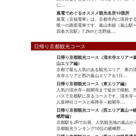
に....
嵐電でめぐるオススメ観光名所10箇所
嵐電（京福電車）は、京都市内に現存す
唯一の路面電車です。嵐山本線（嵐山駅
四条大宮駅）7.2kmと北野線....
日帰り京都観光コース
日帰り京都観光コース（清水寺エリア⇒
山エリア編）
京都で最も人気のある観光エリア、東の
水寺エリアと西の嵐山エリアを1日....
日帰り京都観光コース（東エリア編）
人気の清水寺～銀閣寺まで徒歩で移動、
バスで京都駅に戻るコースです。清水寺
八坂神社コースと南禅寺～銀閣寺....
日帰り京都観光コース（西エリア嵐山⇒
峨野編）
京都駅をJRで出発、人気観光地の嵐山か
京都観光ランキング10位の嵯峨野....