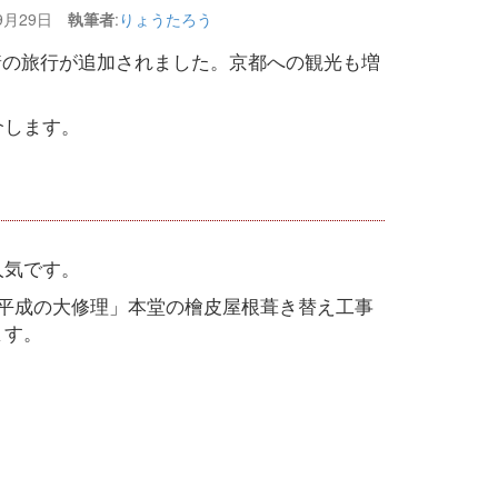
年9月29日
執筆者
:
りょうたろう
発着の旅行が追加されました。京都への観光も増
介します。
人気です。
平成の大修理」本堂の檜皮屋根葺き替え工事
ます。