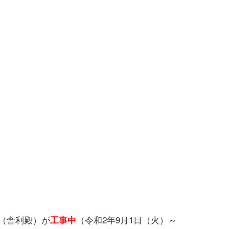
（舎利殿）が
（令和2年9月1日（火）～
工事中