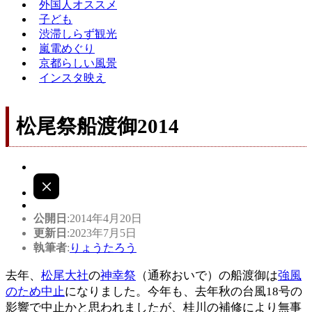
外国人オススメ
子ども
渋滞しらず観光
嵐電めぐり
京都らしい風景
インスタ映え
松尾祭船渡御2014
公開日
:2014年4月20日
更新日
:2023年7月5日
執筆者
:
りょうたろう
去年、
松尾大社
の
神幸祭
（通称おいで）の船渡御は
強風
のため中止
になりました。今年も、去年秋の台風18号の
影響で中止かと思われましたが、桂川の補修により無事