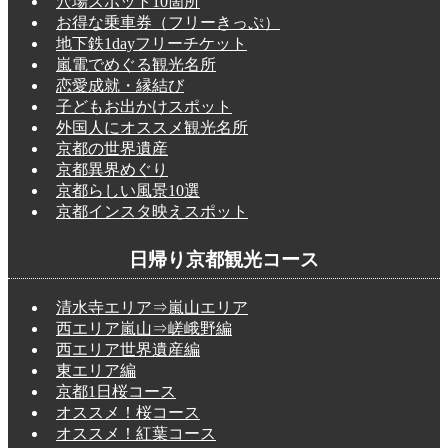
穴場スポット10箇所
お得な乗車券（フリーきっぷ）
地下鉄1dayフリーチケット
嵐電でめぐる観光名所
恋愛成就・縁結び
子どもお出かけスポット
外国人にオススメ観光名所
京都の世界遺産
京都異界めぐり
京都らしい風景10選
京都インスタ映えスポット
日帰り京都観光コース
清水寺エリア⇒嵐山エリア
西エリア嵐山⇒嵯峨野編
西エリア世界遺産編
東エリア編
京都1日桜コース
オススメ！桜コース
オススメ！紅葉コース