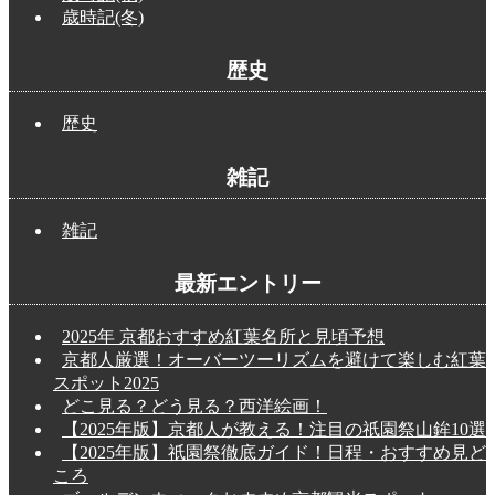
歳時記(冬)
歴史
歴史
雑記
雑記
最新エントリー
2025年 京都おすすめ紅葉名所と見頃予想
京都人厳選！オーバーツーリズムを避けて楽しむ紅葉
スポット2025
どこ見る？どう見る？西洋絵画！
【2025年版】京都人が教える！注目の祇園祭山鉾10選
【2025年版】祇園祭徹底ガイド！日程・おすすめ見ど
ころ