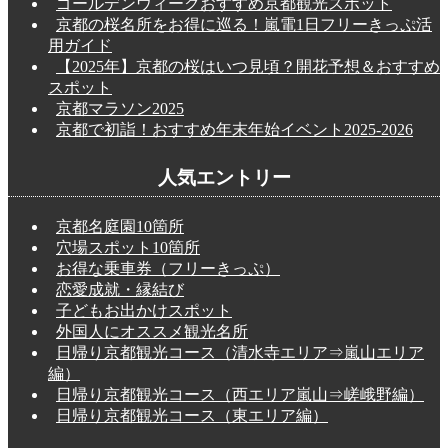
ゴールデンウィークおすすめ京都観光スポット
京都の桜名所をお得に巡る！嵐電1日フリーきっぷ活
用ガイド
【2025年】京都の桜はいつ見頃？開花予想＆おすすめ
スポット
京都マラソン2025
京都で初詣！おすすめ年末年始イベント2025-2026
人気エントリー
京都名庭園10箇所
穴場スポット10箇所
お得な乗車券（フリーきっぷ）
恋愛成就・縁結び
子どもお出かけスポット
外国人にオススメ観光名所
日帰り京都観光コース（清水寺エリア⇒嵐山エリア
編）
日帰り京都観光コース（西エリア嵐山⇒嵯峨野編）
日帰り京都観光コース（東エリア編）