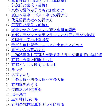
愛宕神社千日詣り（千日通夜祭）
賀茂氏と秦氏（後編）
京都で夏休み子どもとお出かけ
嵐山へ電車・バス・車での行き方
伏見稲荷大社への行き方
賀茂氏と秦氏（前編）
嵐電でめぐるオススメ観光名所10箇所
京都マラソンと大阪マラソンと神戸マラソン比較
祇園祭・疫神社夏越祭
子ども連れ親子オススメお出かけスポット
電車で六地蔵めぐり
【2025年版】京都人が教える！注目の祇園祭山鉾10選
京都・五条坂陶器まつり
京都インスタ映えスポット
ランチ
六道まいり
五条大橋～四条大橋～三条大橋
京都異界めぐり
盂蘭盆万灯供養会
御手洗井
車折神社万灯祭
京都の竹林写真をキレイに撮る