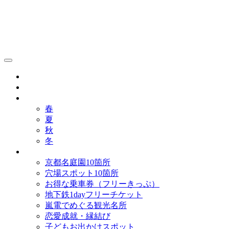
京都観光研究所ブログ！
グルメ
歴史
歳時記
春
夏
秋
冬
まとめ
京都名庭園10箇所
穴場スポット10箇所
お得な乗車券（フリーきっぷ）
地下鉄1dayフリーチケット
嵐電でめぐる観光名所
恋愛成就・縁結び
子どもお出かけスポット