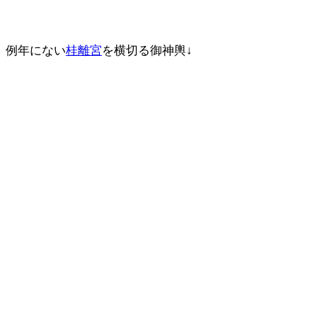
例年にない
桂離宮
を横切る御神輿↓