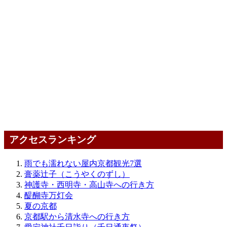
アクセスランキング
雨でも濡れない屋内京都観光7選
膏薬辻子（こうやくのずし）
神護寺・西明寺・高山寺への行き方
醍醐寺万灯会
夏の京都
京都駅から清水寺への行き方