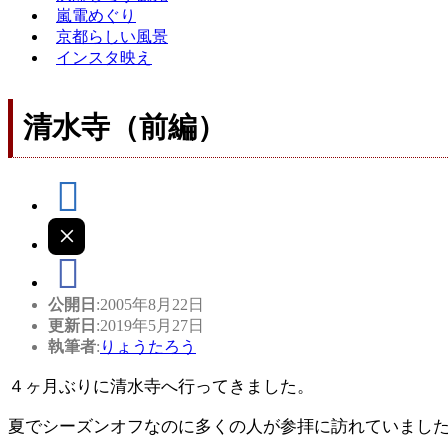
嵐電めぐり
京都らしい風景
インスタ映え
清水寺（前編）
公開日
:2005年8月22日
更新日
:2019年5月27日
執筆者
:
りょうたろう
４ヶ月ぶりに清水寺へ行ってきました。
夏でシーズンオフなのに多くの人が参拝に訪れていまし