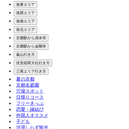
洛東エリア
洛西エリア
洛南エリア
洛北エリア
京都駅から清水寺
京都駅から金閣寺
嵐山行き方
伏見稲荷大社行き方
三尾エリア行き方
夏の京都
京都名庭園
穴場スポット
日帰りコース
フリーきっぷ
恋愛・縁結び
外国人オススメ
子ども
渋滞しらず観光