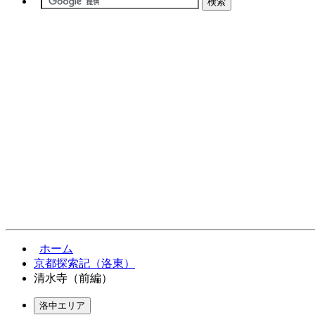
ホーム
京都探索記（洛東）
清水寺（前編）
洛中エリア