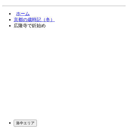
ホーム
京都の歳時記（冬）
広隆寺で釿始め
洛中エリア