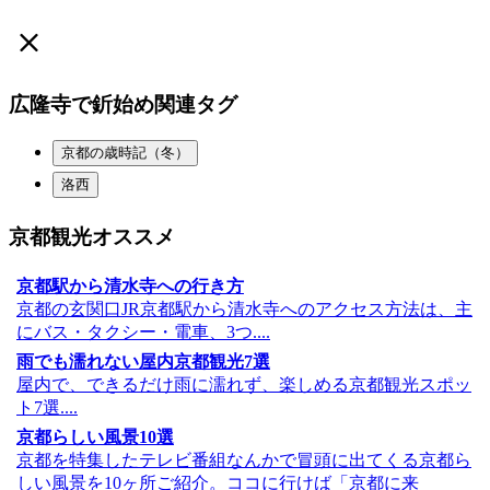
広隆寺で釿始め関連タグ
京都の歳時記（冬）
洛西
京都観光オススメ
京都駅から清水寺への行き方
京都の玄関口JR京都駅から清水寺へのアクセス方法は、主
にバス・タクシー・電車、3つ....
雨でも濡れない屋内京都観光7選
屋内で、できるだけ雨に濡れず、楽しめる京都観光スポッ
ト7選....
京都らしい風景10選
京都を特集したテレビ番組なんかで冒頭に出てくる京都ら
しい風景を10ヶ所ご紹介。ココに行けば「京都に来