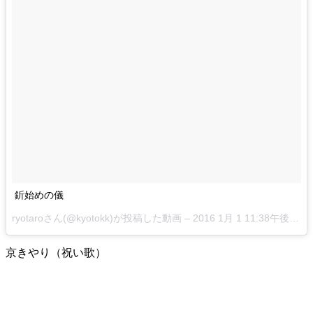
釿始めの儀
ryotaroさん(@kyotokk)が投稿した動画 –
2016 1月 1 11:38午後 PST
京きやり（祝い歌）