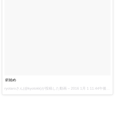
釿始め
ryotaroさん(@kyotokk)が投稿した動画 –
2016 1月 1 11:44午後 PST