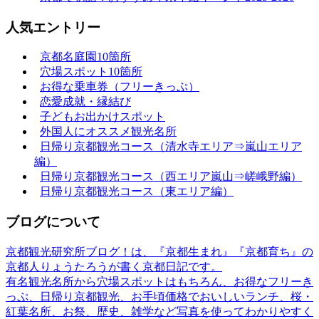
人気エントリー
京都名庭園10箇所
穴場スポット10箇所
お得な乗車券（フリーきっぷ）
恋愛成就・縁結び
子どもお出かけスポット
外国人にオススメ観光名所
日帰り京都観光コース（清水寺エリア⇒嵐山エリア
編）
日帰り京都観光コース（西エリア嵐山⇒嵯峨野編）
日帰り京都観光コース（東エリア編）
ブログについて
京都観光研究所ブログ！は、『京都生まれ』『京都育ち』の
京都人りょうたろうが書く京都日記です。
有名観光名所から穴場スポットはもちろん、お得なフリーき
っぷ、日帰り京都観光、お手頃価格でおいしいランチ、桜・
紅葉名所、お祭、歴史、雑学など写真を使ってわかりやすく