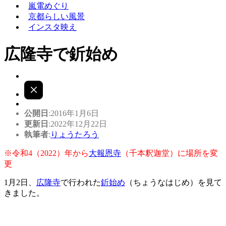
嵐電めぐり
京都らしい風景
インスタ映え
広隆寺で釿始め
公開日
:2016年1月6日
更新日
:2022年12月22日
執筆者
:
りょうたろう
※令和4（2022）年から
大報恩寺
（千本釈迦堂）に場所を変
更
1月2日、
広隆寺
で行われた
釿始め
（ちょうなはじめ）を見て
きました。