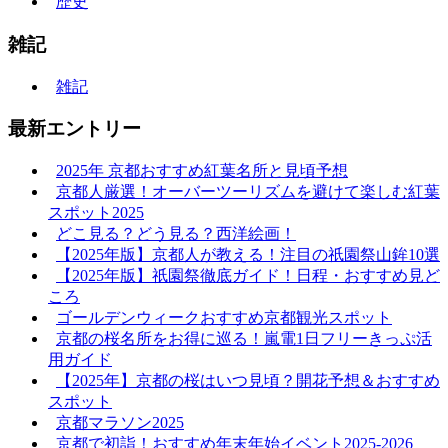
歴史
雑記
雑記
最新エントリー
2025年 京都おすすめ紅葉名所と見頃予想
京都人厳選！オーバーツーリズムを避けて楽しむ紅葉
スポット2025
どこ見る？どう見る？西洋絵画！
【2025年版】京都人が教える！注目の祇園祭山鉾10選
【2025年版】祇園祭徹底ガイド！日程・おすすめ見ど
ころ
ゴールデンウィークおすすめ京都観光スポット
京都の桜名所をお得に巡る！嵐電1日フリーきっぷ活
用ガイド
【2025年】京都の桜はいつ見頃？開花予想＆おすすめ
スポット
京都マラソン2025
京都で初詣！おすすめ年末年始イベント2025-2026