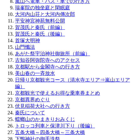
嵐山へ電車・バス・車での行き方
瑞峯院の独坐庭と閑眠庭
大河内山荘と大河内傳次郎
平安神宮神苑無料公開
賀茂氏と秦氏（前編）
賀茂氏と秦氏（後編）
首塚大明神
山門懺法
あがた祭宇治神社御旅所（前編）
古知谷阿弥陀寺へのアクセス
京都駅から金閣寺への行き方
美山春の一斉放水
日帰り京都観光コース（清水寺エリア⇒嵐山エリア
編）
京都観光で使えるお得な乗車券まとめ
京都異界めぐり
伏見稲荷大社への行き方
秦氏について
蟷螂山のかまきりおみくじ
トロッコ列車と保津川下り（後編）
五条大橋～四条大橋～三条大橋
下鴨神社の御手洗祭