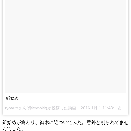
釿始め
ryotaroさん(@kyotokk)が投稿した動画 –
2016 1月 1 11:43午後 PST
釿始めが終わり、御木に近づいてみた。意外と削られてませ
んでした。