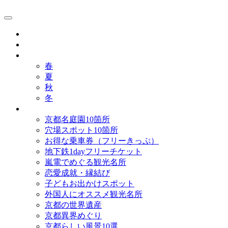
京都観光研究所ブログ！
グルメ
歴史
歳時記
春
夏
秋
冬
まとめ
京都名庭園10箇所
穴場スポット10箇所
お得な乗車券（フリーきっぷ）
地下鉄1dayフリーチケット
嵐電でめぐる観光名所
恋愛成就・縁結び
子どもお出かけスポット
外国人にオススメ観光名所
京都の世界遺産
京都異界めぐり
京都らしい風景10選