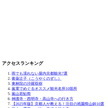
アクセスランキング
雨でも濡れない屋内京都観光7選
膏薬辻子（こうやくのずし）
東林院の沙羅双樹
嵐電でめぐるオススメ観光名所10箇所
嵐山若鮎祭
神護寺・西明寺・高山寺への行き方
【2025年版】京都人が教える！注目の祇園祭山鉾10選