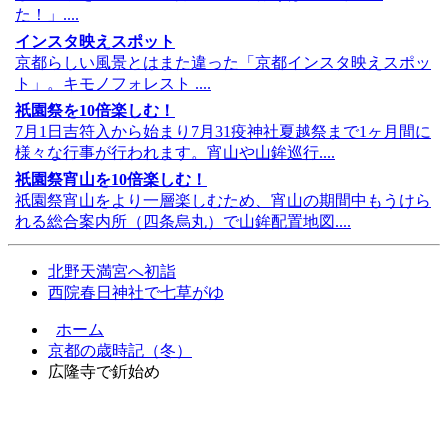
た！」....
インスタ映えスポット
京都らしい風景とはまた違った「京都インスタ映えスポッ
ト」。キモノフォレスト ....
祇園祭を10倍楽しむ！
7月1日吉符入から始まり7月31疫神社夏越祭まで1ヶ月間に
様々な行事が行われます。宵山や山鉾巡行....
祇園祭宵山を10倍楽しむ！
祇園祭宵山をより一層楽しむため、宵山の期間中もうけら
れる総合案内所（四条烏丸）で山鉾配置地図....
北野天満宮へ初詣
西院春日神社で七草がゆ
ホーム
京都の歳時記（冬）
広隆寺で釿始め