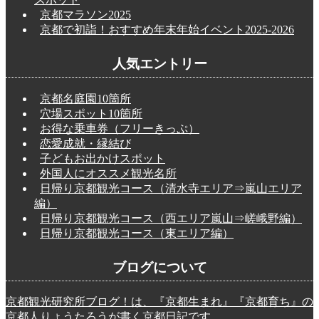
京都マラソン2025
京都で初詣！おすすめ年末年始イベント2025-2026
人気エントリー
京都名庭園10箇所
穴場スポット10箇所
お得な乗車券（フリーきっぷ）
恋愛成就・縁結び
子どもお出かけスポット
外国人にオススメ観光名所
日帰り京都観光コース（清水寺エリア⇒嵐山エリア
編）
日帰り京都観光コース（西エリア嵐山⇒嵯峨野編）
日帰り京都観光コース（東エリア編）
ブログについて
京都観光研究所ブログ！は、『京都生まれ』『京都育ち』の
京都人りょうたろうが書く京都日記です。