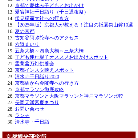
京都で夏休み子どもとお出かけ
愛宕神社千日詣り（千日通夜祭）
伏見稲荷大社への行き方
【2025年版】京都人が教える！注目の祇園祭山鉾10選
夏の京都
古知谷阿弥陀寺へのアクセス
六道まいり
五条大橋～四条大橋～三条大橋
子ども連れ親子オススメお出かけスポット
盂蘭盆万灯供養会
京都インスタ映えスポット
清水寺千日詣り2020
京都駅から金閣寺への行き方
京都マラソン徹底攻略
京都マラソンと大阪マラソンと神戸マラソン比較
長岡天満宮夏まつり
お問い合わせ
ランチ
清水寺・千日詣
京都観光研究所