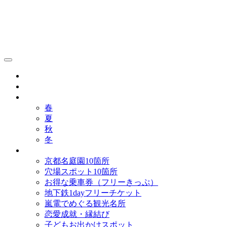
京都観光研究所ブログ！
グルメ
歴史
歳時記
春
夏
秋
冬
まとめ
京都名庭園10箇所
穴場スポット10箇所
お得な乗車券（フリーきっぷ）
地下鉄1dayフリーチケット
嵐電でめぐる観光名所
恋愛成就・縁結び
子どもお出かけスポット