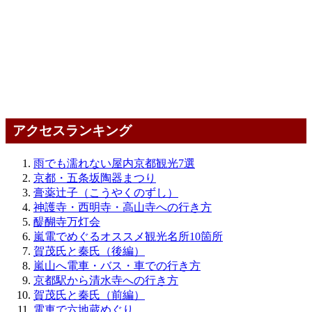
アクセスランキング
雨でも濡れない屋内京都観光7選
京都・五条坂陶器まつり
膏薬辻子（こうやくのずし）
神護寺・西明寺・高山寺への行き方
醍醐寺万灯会
嵐電でめぐるオススメ観光名所10箇所
賀茂氏と秦氏（後編）
嵐山へ電車・バス・車での行き方
京都駅から清水寺への行き方
賀茂氏と秦氏（前編）
電車で六地蔵めぐり