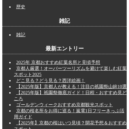
歴史
雑記
雑記
最新エントリー
2025年 京都おすすめ紅葉名所と見頃予想
京都人厳選！オーバーツーリズムを避けて楽しむ紅葉
スポット2025
どこ見る？どう見る？西洋絵画！
【2025年版】京都人が教える！注目の祇園祭山鉾10選
【2025年版】祇園祭徹底ガイド！日程・おすすめ見ど
ころ
ゴールデンウィークおすすめ京都観光スポット
京都の桜名所をお得に巡る！嵐電1日フリーきっぷ活
用ガイド
【2025年】京都の桜はいつ見頃？開花予想＆おすすめ
スポット