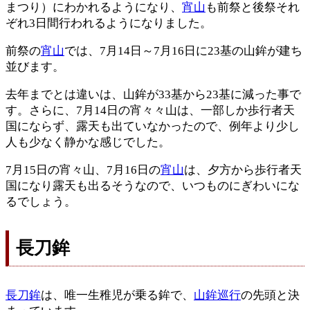
まつり）にわかれるようになり、
宵山
も前祭と後祭それ
ぞれ3日間行われるようになりました。
前祭の
宵山
では、7月14日～7月16日に23基の山鉾が建ち
並びます。
去年までとは違いは、山鉾が33基から23基に減った事で
す。さらに、7月14日の宵々々山は、一部しか歩行者天
国にならず、露天も出ていなかったので、例年より少し
人も少なく静かな感じでした。
7月15日の宵々山、7月16日の
宵山
は、夕方から歩行者天
国になり露天も出るそうなので、いつものにぎわいにな
るでしょう。
長刀鉾
長刀鉾
は、唯一生稚児が乗る鉾で、
山鉾巡行
の先頭と決