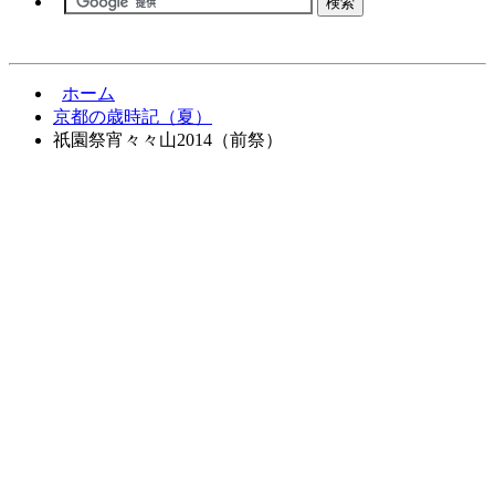
ホーム
京都の歳時記（夏）
祇園祭宵々々山2014（前祭）