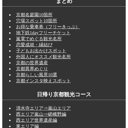
まとめ
京都名庭園10箇所
穴場スポット10箇所
お得な乗車券（フリーきっぷ）
地下鉄1dayフリーチケット
嵐電でめぐる観光名所
恋愛成就・縁結び
子どもお出かけスポット
外国人にオススメ観光名所
京都の世界遺産
京都異界めぐり
京都らしい風景10選
京都インスタ映えスポット
日帰り京都観光コース
清水寺エリア⇒嵐山エリア
西エリア嵐山⇒嵯峨野編
西エリア世界遺産編
東エリア編