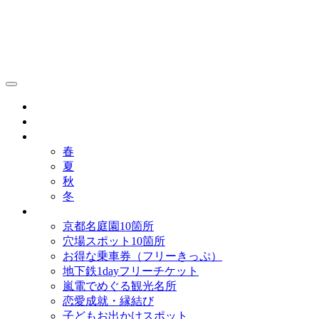
京都観光研究所ブログ！
グルメ
歴史
歳時記
春
夏
秋
冬
まとめ
京都名庭園10箇所
穴場スポット10箇所
お得な乗車券（フリーきっぷ）
地下鉄1dayフリーチケット
嵐電でめぐる観光名所
恋愛成就・縁結び
子どもお出かけスポット