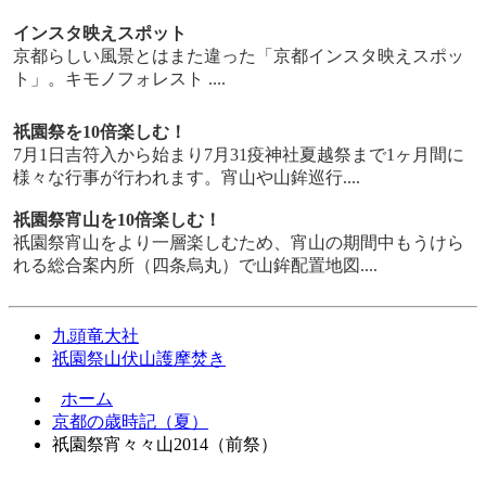
インスタ映えスポット
京都らしい風景とはまた違った「京都インスタ映えスポッ
ト」。キモノフォレスト ....
祇園祭を10倍楽しむ！
7月1日吉符入から始まり7月31疫神社夏越祭まで1ヶ月間に
様々な行事が行われます。宵山や山鉾巡行....
祇園祭宵山を10倍楽しむ！
祇園祭宵山をより一層楽しむため、宵山の期間中もうけら
れる総合案内所（四条烏丸）で山鉾配置地図....
九頭竜大社
祇園祭山伏山護摩焚き
ホーム
京都の歳時記（夏）
祇園祭宵々々山2014（前祭）