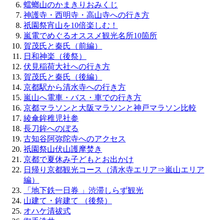
蟷螂山のかまきりおみくじ
神護寺・西明寺・高山寺への行き方
祇園祭宵山を10倍楽しむ！
嵐電でめぐるオススメ観光名所10箇所
賀茂氏と秦氏（前編）
日和神楽（後祭）
伏見稲荷大社への行き方
賀茂氏と秦氏（後編）
京都駅から清水寺への行き方
嵐山へ電車・バス・車での行き方
京都マラソンと大阪マラソンと神戸マラソン比較
綾傘鉾稚児社参
長刀鉾へのぼる
古知谷阿弥陀寺へのアクセス
祇園祭山伏山護摩焚き
京都で夏休み子どもとお出かけ
日帰り京都観光コース（清水寺エリア⇒嵐山エリア
編）
「地下鉄一日券 」渋滞しらず観光
山建て・鉾建て （後祭）
オハケ清祓式