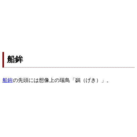
船鉾
船鉾
の先頭には想像上の瑞鳥「鷁（げき）」。