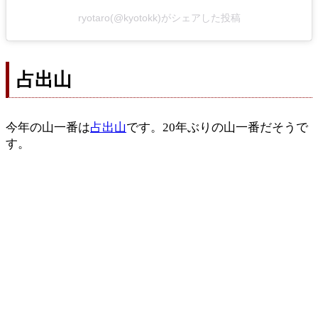
ryotaro(@kyotokk)がシェアした投稿
占出山
今年の山一番は
占出山
です。20年ぶりの山一番だそうで
す。