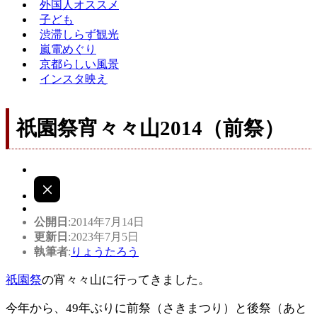
外国人オススメ
子ども
渋滞しらず観光
嵐電めぐり
京都らしい風景
インスタ映え
祇園祭宵々々山2014（前祭）
公開日
:2014年7月14日
更新日
:2023年7月5日
執筆者
:
りょうたろう
祇園祭
の宵々々山に行ってきました。
今年から、49年ぶりに前祭（さきまつり）と後祭（あと