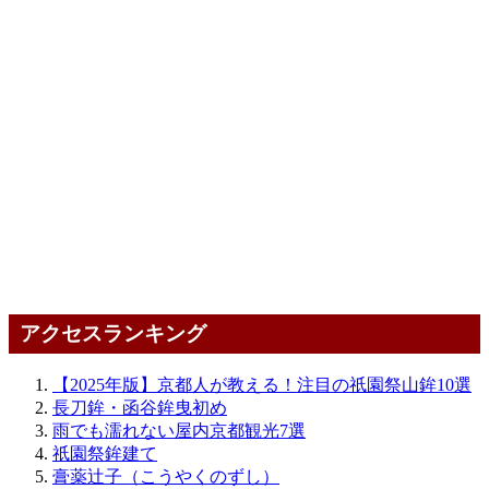
アクセスランキング
【2025年版】京都人が教える！注目の祇園祭山鉾10選
長刀鉾・函谷鉾曳初め
雨でも濡れない屋内京都観光7選
祇園祭鉾建て
膏薬辻子（こうやくのずし）