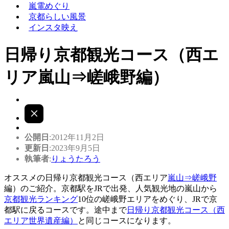
嵐電めぐり
京都らしい風景
インスタ映え
日帰り京都観光コース（西エ
リア嵐山⇒嵯峨野編）
公開日
:2012年11月2日
更新日
:2023年9月5日
執筆者
:
りょうたろう
オススメの日帰り京都観光コース（西エリア
嵐山⇒嵯峨野
編）のご紹介。京都駅をJRで出発、人気観光地の嵐山から
京都観光ランキング
10位の嵯峨野エリアをめぐり、JRで京
都駅に戻るコースです。途中まで
日帰り京都観光コース（西
エリア世界遺産編）
と同じコースになります。