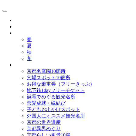
京都観光研究所ブログ！
グルメ
歴史
歳時記
春
夏
秋
冬
まとめ
京都名庭園10箇所
穴場スポット10箇所
お得な乗車券（フリーきっぷ）
地下鉄1dayフリーチケット
嵐電でめぐる観光名所
恋愛成就・縁結び
子どもお出かけスポット
外国人にオススメ観光名所
京都の世界遺産
京都異界めぐり
京都らしい風景10選