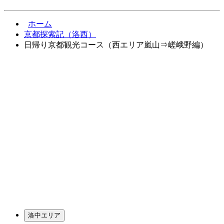
ホーム
京都探索記（洛西）
日帰り京都観光コース（西エリア嵐山⇒嵯峨野編）
洛中エリア