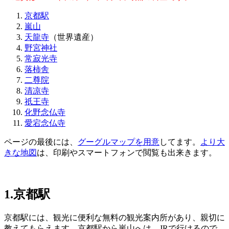
京都駅
嵐山
天龍寺
（世界遺産）
野宮神社
常寂光寺
落柿舎
二尊院
清凉寺
祇王寺
化野念仏寺
愛宕念仏寺
ページの最後には、
グーグルマップを用意
してます。
より大
きな地図
は、印刷やスマートフォンで閲覧も出来きます。
1.京都駅
京都駅には、観光に便利な無料の観光案内所があり、親切に
教えてもらえます。京都駅から嵐山へは、JRで行けるので