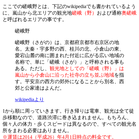
ここでの嵯峨野とは、下記のwikipediaでも書かれているよう
に、嵐山から北エリアの観光地
嵯峨（野）
および通称
奥嵯峨
と呼ばれるエリアの事です。
嵯峨野
嵯峨野（さがの）は、京都府京都市右京区の地
名。太秦・宇多野の西、桂川の北、小倉山の東、
愛宕山麓の南に囲まれた付近に広がる広い地域の
名称で、単に「嵯峨（さが）」と呼称される事も
ある。ただし、
観光地としての「嵯峨（野）」は
嵐山から小倉山に沿った社寺の立ち並ぶ地域
を指
す。平安京の西方の郊外になることから別名、西
郊と公家達はよんだ。
wikipediaより
1から順に周っていきます。行き帰りは電車、観光は全て徒
歩移動なので、道路渋滞に巻き込まれません。もちろん、
個々人の体力・歩くスピードは異なるので、すべての観光名
所をまわる必要はありません。
※運賃は2014（平成26）年4月1日時点の料金です。