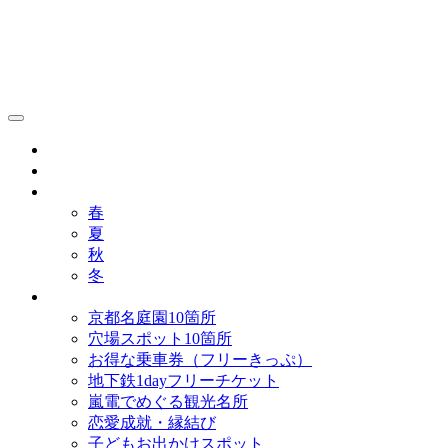
京都観光研究所ブログ！
グルメ
歴史
歳時記
春
夏
秋
冬
まとめ
京都名庭園10箇所
穴場スポット10箇所
お得な乗車券（フリーきっぷ）
地下鉄1dayフリーチケット
嵐電でめぐる観光名所
恋愛成就・縁結び
子どもお出かけスポット