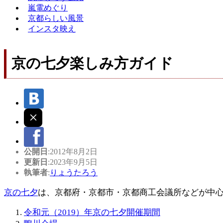
嵐電めぐり
京都らしい風景
インスタ映え
京の七夕楽しみ方ガイド
公開日
:2012年8月2日
更新日
:2023年9月5日
執筆者
:
りょうたろう
京の七夕
は、京都府・京都市・京都商工会議所などが中心
令和元（2019）年京の七夕開催期間