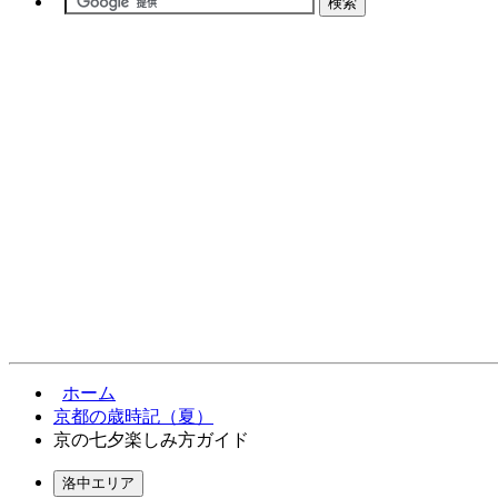
ホーム
京都の歳時記（夏）
京の七夕楽しみ方ガイド
洛中エリア