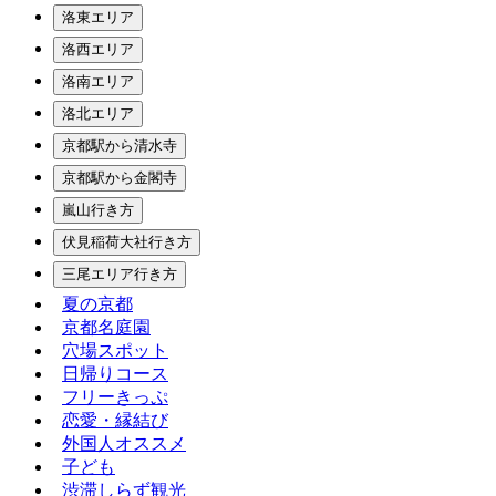
洛東エリア
洛西エリア
洛南エリア
洛北エリア
京都駅から清水寺
京都駅から金閣寺
嵐山行き方
伏見稲荷大社行き方
三尾エリア行き方
夏の京都
京都名庭園
穴場スポット
日帰りコース
フリーきっぷ
恋愛・縁結び
外国人オススメ
子ども
渋滞しらず観光