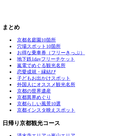
まとめ
京都名庭園10箇所
穴場スポット10箇所
お得な乗車券（フリーきっぷ）
地下鉄1dayフリーチケット
嵐電でめぐる観光名所
恋愛成就・縁結び
子どもお出かけスポット
外国人にオススメ観光名所
京都の世界遺産
京都異界めぐり
京都らしい風景10選
京都インスタ映えスポット
日帰り京都観光コース
清水寺エリア⇒嵐山エリア