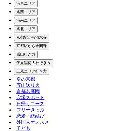
洛東エリア
洛西エリア
洛南エリア
洛北エリア
京都駅から清水寺
京都駅から金閣寺
嵐山行き方
伏見稲荷大社行き方
三尾エリア行き方
夏の京都
五山送り火
京都名庭園
穴場スポット
日帰りコース
フリーきっぷ
恋愛・縁結び
外国人オススメ
子ども