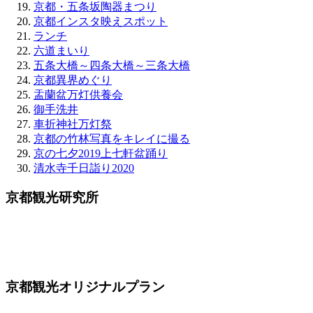
京都・五条坂陶器まつり
京都インスタ映えスポット
ランチ
六道まいり
五条大橋～四条大橋～三条大橋
京都異界めぐり
盂蘭盆万灯供養会
御手洗井
車折神社万灯祭
京都の竹林写真をキレイに撮る
京の七夕2019上七軒盆踊り
清水寺千日詣り2020
京都観光研究所
京都観光オリジナルプラン