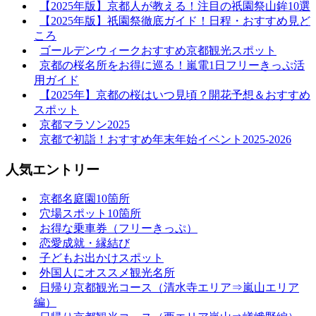
【2025年版】京都人が教える！注目の祇園祭山鉾10選
【2025年版】祇園祭徹底ガイド！日程・おすすめ見ど
ころ
ゴールデンウィークおすすめ京都観光スポット
京都の桜名所をお得に巡る！嵐電1日フリーきっぷ活
用ガイド
【2025年】京都の桜はいつ見頃？開花予想＆おすすめ
スポット
京都マラソン2025
京都で初詣！おすすめ年末年始イベント2025-2026
人気エントリー
京都名庭園10箇所
穴場スポット10箇所
お得な乗車券（フリーきっぷ）
恋愛成就・縁結び
子どもお出かけスポット
外国人にオススメ観光名所
日帰り京都観光コース（清水寺エリア⇒嵐山エリア
編）