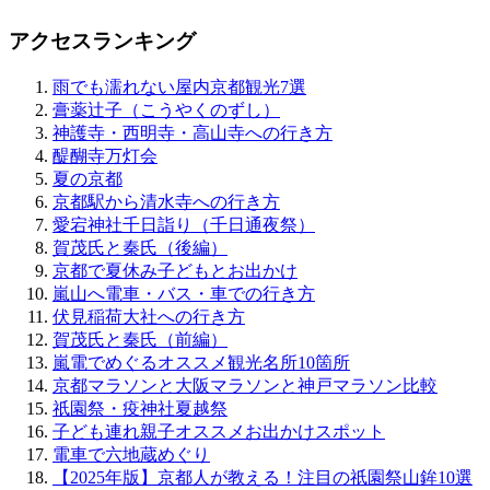
アクセスランキング
雨でも濡れない屋内京都観光7選
膏薬辻子（こうやくのずし）
神護寺・西明寺・高山寺への行き方
醍醐寺万灯会
夏の京都
京都駅から清水寺への行き方
愛宕神社千日詣り（千日通夜祭）
賀茂氏と秦氏（後編）
京都で夏休み子どもとお出かけ
嵐山へ電車・バス・車での行き方
伏見稲荷大社への行き方
賀茂氏と秦氏（前編）
嵐電でめぐるオススメ観光名所10箇所
京都マラソンと大阪マラソンと神戸マラソン比較
祇園祭・疫神社夏越祭
子ども連れ親子オススメお出かけスポット
電車で六地蔵めぐり
【2025年版】京都人が教える！注目の祇園祭山鉾10選