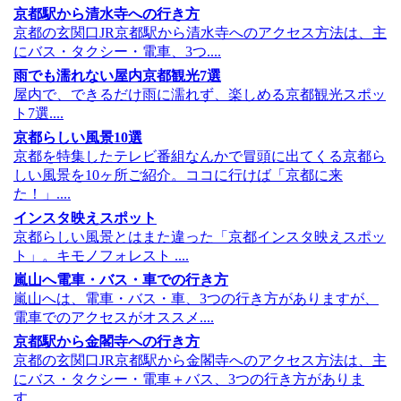
京都駅から清水寺への行き方
京都の玄関口JR京都駅から清水寺へのアクセス方法は、主
にバス・タクシー・電車、3つ....
雨でも濡れない屋内京都観光7選
屋内で、できるだけ雨に濡れず、楽しめる京都観光スポッ
ト7選....
京都らしい風景10選
京都を特集したテレビ番組なんかで冒頭に出てくる京都ら
しい風景を10ヶ所ご紹介。ココに行けば「京都に来
た！」....
インスタ映えスポット
京都らしい風景とはまた違った「京都インスタ映えスポッ
ト」。キモノフォレスト ....
嵐山へ電車・バス・車での行き方
嵐山へは、電車・バス・車、3つの行き方がありますが、
電車でのアクセスがオススメ....
京都駅から金閣寺への行き方
京都の玄関口JR京都駅から金閣寺へのアクセス方法は、主
にバス・タクシー・電車＋バス、3つの行き方がありま
す....