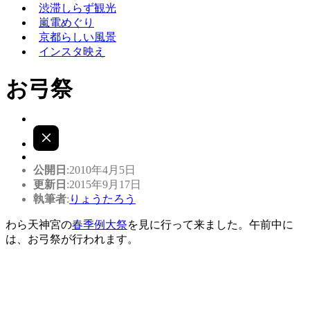
渋滞しらず観光
嵐電めぐり
京都らしい風景
インスタ映え
お弓祭
公開日
:2010年4月5日
更新日
:2015年9月17日
執筆者
:
りょうたろう
わら天神宮の
春季例大祭
を見に行って来ました。午前中に
は、お弓祭が行われます。