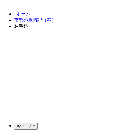
ホーム
京都の歳時記（春）
お弓祭
洛中エリア