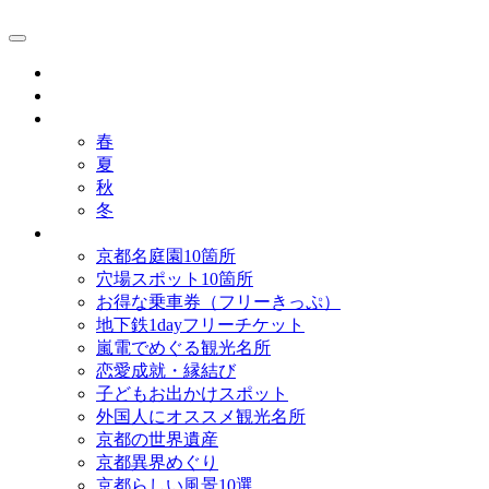
京都観光研究所ブログ！
グルメ
歴史
歳時記
春
夏
秋
冬
まとめ
京都名庭園10箇所
穴場スポット10箇所
お得な乗車券（フリーきっぷ）
地下鉄1dayフリーチケット
嵐電でめぐる観光名所
恋愛成就・縁結び
子どもお出かけスポット
外国人にオススメ観光名所
京都の世界遺産
京都異界めぐり
京都らしい風景10選