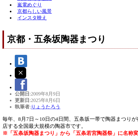
嵐電めぐり
京都らしい風景
インスタ映え
京都・五条坂陶器まつり
公開日
:2009年8月9日
更新日
:2025年8月6日
執筆者
:
りょうたろう
毎年、8月7日～10日の4日間、五条坂一帯で陶器まつり
店する全国最大規模の陶器市です。
※「五条坂陶器まつり」から「五条若宮陶器祭」に名称