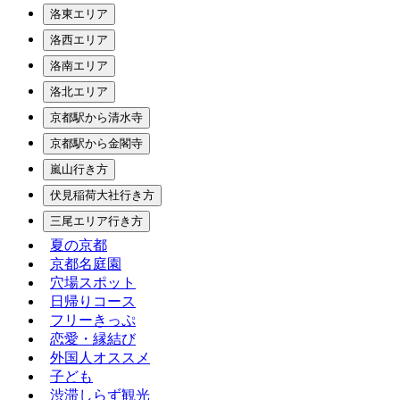
洛東エリア
洛西エリア
洛南エリア
洛北エリア
京都駅から清水寺
京都駅から金閣寺
嵐山行き方
伏見稲荷大社行き方
三尾エリア行き方
夏の京都
京都名庭園
穴場スポット
日帰りコース
フリーきっぷ
恋愛・縁結び
外国人オススメ
子ども
渋滞しらず観光