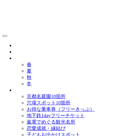
京都観光研究所ブログ！
グルメ
歴史
歳時記
春
夏
秋
冬
まとめ
京都名庭園10箇所
穴場スポット10箇所
お得な乗車券（フリーきっぷ）
地下鉄1dayフリーチケット
嵐電でめぐる観光名所
恋愛成就・縁結び
子どもお出かけスポット