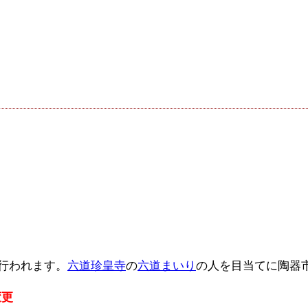
が行われます。
六道珍皇寺
の
六道まいり
の人を目当てに陶器
変更