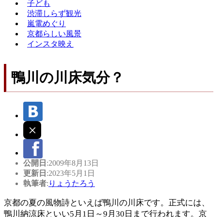
子ども
渋滞しらず観光
嵐電めぐり
京都らしい風景
インスタ映え
鴨川の川床気分？
公開日
:2009年8月13日
更新日
:2023年5月1日
執筆者
:
りょうたろう
京都の夏の風物詩といえば鴨川の川床です。正式には、
鴨川納涼床といい5月1日～9月30日まで行われます。京