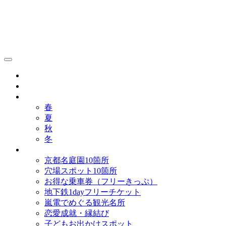
京都観光研究所ブログ！
グルメ
歴史
歳時記
春
夏
秋
冬
まとめ
京都名庭園10箇所
穴場スポット10箇所
お得な乗車券（フリーきっぷ）
地下鉄1dayフリーチケット
嵐電でめぐる観光名所
恋愛成就・縁結び
子どもお出かけスポット