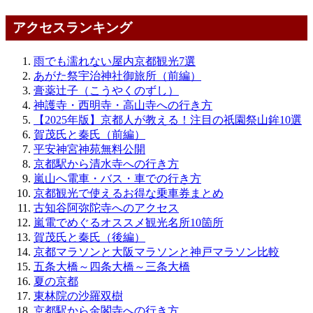
アクセスランキング
雨でも濡れない屋内京都観光7選
あがた祭宇治神社御旅所（前編）
膏薬辻子（こうやくのずし）
神護寺・西明寺・高山寺への行き方
【2025年版】京都人が教える！注目の祇園祭山鉾10選
賀茂氏と秦氏（前編）
平安神宮神苑無料公開
京都駅から清水寺への行き方
嵐山へ電車・バス・車での行き方
京都観光で使えるお得な乗車券まとめ
古知谷阿弥陀寺へのアクセス
嵐電でめぐるオススメ観光名所10箇所
賀茂氏と秦氏（後編）
京都マラソンと大阪マラソンと神戸マラソン比較
五条大橋～四条大橋～三条大橋
夏の京都
東林院の沙羅双樹
京都駅から金閣寺への行き方