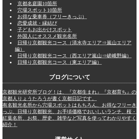
京都名庭園10箇所
穴場スポット10箇所
お得な乗車券（フリーきっぷ）
恋愛成就・縁結び
子どもお出かけスポット
外国人にオススメ観光名所
日帰り京都観光コース（清水寺エリア⇒嵐山エリア
編）
日帰り京都観光コース（西エリア嵐山⇒嵯峨野編）
日帰り京都観光コース（東エリア編）
ブログについて
京都観光研究所ブログ！は、『京都生まれ』『京都育ち』の
京都人りょうたろうが書く京都日記です。
有名観光名所から穴場スポットはもちろん、お得なフリーき
っぷ、日帰り京都観光、お手頃価格でおいしいランチ、桜・
紅葉名所、お祭、歴史、雑学など写真を使ってわかりやすく
紹介！