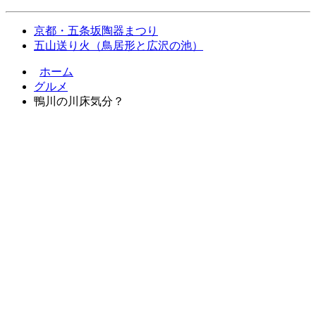
京都・五条坂陶器まつり
五山送り火（鳥居形と広沢の池）
ホーム
グルメ
鴨川の川床気分？