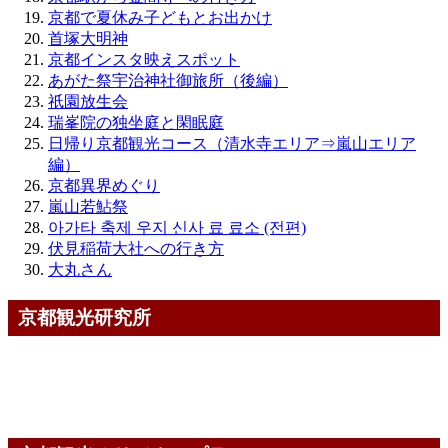
京都で夏休み子どもとお出かけ
首塚大明神
京都インスタ映えスポット
あがた祭宇治神社御旅所（後編）
祇園放生会
瑞峯院の独坐庭と閑眠庭
日帰り京都観光コース（清水寺エリア⇒嵐山エリア
編）
京都異界めぐり
嵐山若鮎祭
아가타 축제 우지 신사 료 료소 (전편)
伏見稲荷大社への行き方
大丸さん
京都観光研究所