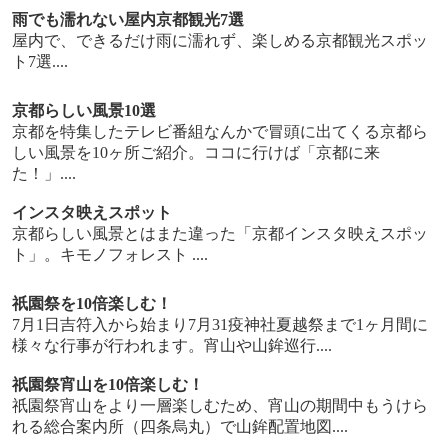
雨でも濡れない屋内京都観光7選
屋内で、できるだけ雨に濡れず、楽しめる京都観光スポッ
ト7選....
京都らしい風景10選
京都を特集したテレビ番組なんかで冒頭に出てくる京都ら
しい風景を10ヶ所ご紹介。ココに行けば「京都に来
た！」....
インスタ映えスポット
京都らしい風景とはまた違った「京都インスタ映えスポッ
ト」。キモノフォレスト ....
祇園祭を10倍楽しむ！
7月1日吉符入から始まり7月31疫神社夏越祭まで1ヶ月間に
様々な行事が行われます。宵山や山鉾巡行....
祇園祭宵山を10倍楽しむ！
祇園祭宵山をより一層楽しむため、宵山の期間中もうけら
れる総合案内所（四条烏丸）で山鉾配置地図....