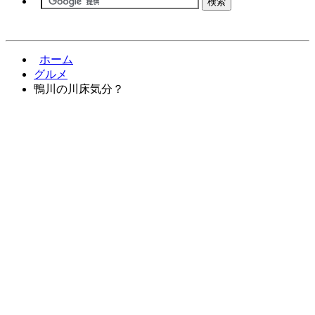
ホーム
グルメ
鴨川の川床気分？