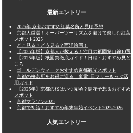
最新エントリー
2025年 京都おすすめ紅葉名所と見頃予想
京都人厳選！オーバーツーリズムを避けて楽しむ紅葉
スポット2025
どこ見る？どう見る？西洋絵画！
【2025年版】京都人が教える！注目の祇園祭山鉾10選
【2025年版】祇園祭徹底ガイド！日程・おすすめ見ど
ころ
ゴールデンウィークおすすめ京都観光スポット
京都の桜名所をお得に巡る！嵐電1日フリーきっぷ活
用ガイド
【2025年】京都の桜はいつ見頃？開花予想＆おすすめ
スポット
京都マラソン2025
京都で初詣！おすすめ年末年始イベント2025-2026
人気エントリー