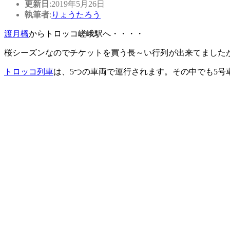
更新日
:2019年5月26日
執筆者
:
りょうたろう
渡月橋
からトロッコ嵯峨駅へ・・・・
桜シーズンなのでチケットを買う長～い行列が出来てました
トロッコ列車
は、5つの車両で運行されます。その中でも5号