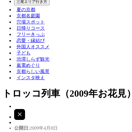
三尾エリア行き方
夏の京都
京都名庭園
穴場スポット
日帰りコース
フリーきっぷ
恋愛・縁結び
外国人オススメ
子ども
渋滞しらず観光
嵐電めぐり
京都らしい風景
インスタ映え
トロッコ列車（2009年お花見
公開日
:2009年4月8日