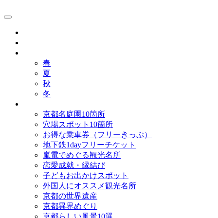
京都観光研究所ブログ！
グルメ
歴史
歳時記
春
夏
秋
冬
まとめ
京都名庭園10箇所
穴場スポット10箇所
お得な乗車券（フリーきっぷ）
地下鉄1dayフリーチケット
嵐電でめぐる観光名所
恋愛成就・縁結び
子どもお出かけスポット
外国人にオススメ観光名所
京都の世界遺産
京都異界めぐり
京都らしい風景10選