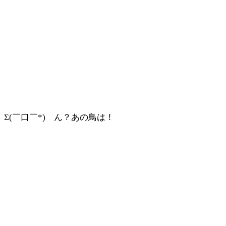
Σ(￣口￣*) ん？あの鳥は！