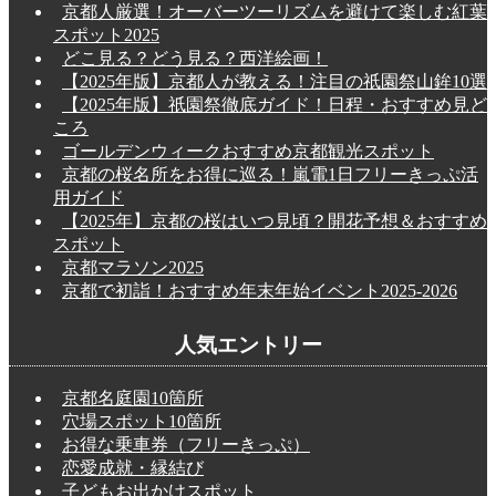
京都人厳選！オーバーツーリズムを避けて楽しむ紅葉
スポット2025
どこ見る？どう見る？西洋絵画！
【2025年版】京都人が教える！注目の祇園祭山鉾10選
【2025年版】祇園祭徹底ガイド！日程・おすすめ見ど
ころ
ゴールデンウィークおすすめ京都観光スポット
京都の桜名所をお得に巡る！嵐電1日フリーきっぷ活
用ガイド
【2025年】京都の桜はいつ見頃？開花予想＆おすすめ
スポット
京都マラソン2025
京都で初詣！おすすめ年末年始イベント2025-2026
人気エントリー
京都名庭園10箇所
穴場スポット10箇所
お得な乗車券（フリーきっぷ）
恋愛成就・縁結び
子どもお出かけスポット