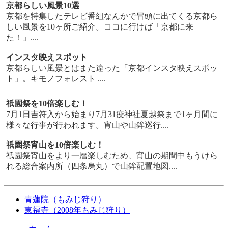
京都らしい風景10選
京都を特集したテレビ番組なんかで冒頭に出てくる京都ら
しい風景を10ヶ所ご紹介。ココに行けば「京都に来
た！」....
インスタ映えスポット
京都らしい風景とはまた違った「京都インスタ映えスポッ
ト」。キモノフォレスト ....
祇園祭を10倍楽しむ！
7月1日吉符入から始まり7月31疫神社夏越祭まで1ヶ月間に
様々な行事が行われます。宵山や山鉾巡行....
祇園祭宵山を10倍楽しむ！
祇園祭宵山をより一層楽しむため、宵山の期間中もうけら
れる総合案内所（四条烏丸）で山鉾配置地図....
青蓮院（もみじ狩り）
東福寺（2008年もみじ狩り）