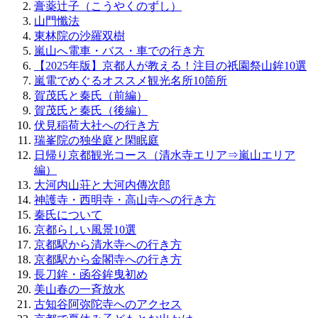
膏薬辻子（こうやくのずし）
山門懺法
東林院の沙羅双樹
嵐山へ電車・バス・車での行き方
【2025年版】京都人が教える！注目の祇園祭山鉾10選
嵐電でめぐるオススメ観光名所10箇所
賀茂氏と秦氏（前編）
賀茂氏と秦氏（後編）
伏見稲荷大社への行き方
瑞峯院の独坐庭と閑眠庭
日帰り京都観光コース（清水寺エリア⇒嵐山エリア
編）
大河内山荘と大河内傳次郎
神護寺・西明寺・高山寺への行き方
秦氏について
京都らしい風景10選
京都駅から清水寺への行き方
京都駅から金閣寺への行き方
長刀鉾・函谷鉾曳初め
美山春の一斉放水
古知谷阿弥陀寺へのアクセス