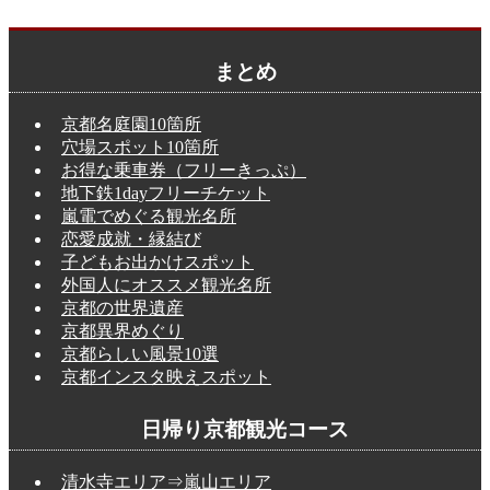
まとめ
京都名庭園10箇所
穴場スポット10箇所
お得な乗車券（フリーきっぷ）
地下鉄1dayフリーチケット
嵐電でめぐる観光名所
恋愛成就・縁結び
子どもお出かけスポット
外国人にオススメ観光名所
京都の世界遺産
京都異界めぐり
京都らしい風景10選
京都インスタ映えスポット
日帰り京都観光コース
清水寺エリア⇒嵐山エリア