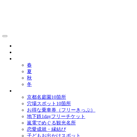
京都観光研究所ブログ！
グルメ
歴史
歳時記
春
夏
秋
冬
まとめ
京都名庭園10箇所
穴場スポット10箇所
お得な乗車券（フリーきっぷ）
地下鉄1dayフリーチケット
嵐電でめぐる観光名所
恋愛成就・縁結び
子どもお出かけスポット