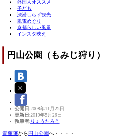
外国人オススメ
子ども
渋滞しらず観光
嵐電めぐり
京都らしい風景
インスタ映え
円山公園（もみじ狩り）
公開日
:2008年11月25日
更新日
:2019年5月26日
執筆者
:
りょうたろう
青蓮院
から
円山公園
へ・・・・