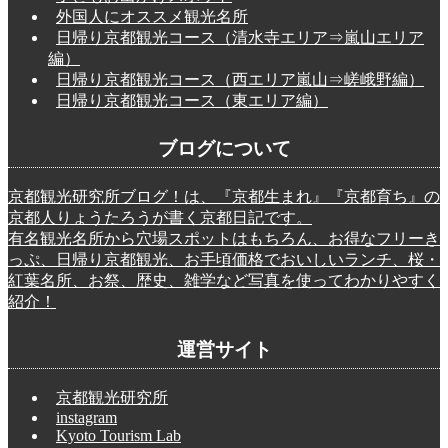
外国人にオススメ観光名所
日帰り京都観光コース（清水寺エリア⇒嵐山エリア
編）
日帰り京都観光コース（西エリア嵐山⇒嵯峨野編）
日帰り京都観光コース（東エリア編）
ブログについて
京都観光研究所ブログ！は、『京都生まれ』『京都育ち』の
京都人りょうたろうが書く京都日記です。
有名観光名所から穴場スポットはもちろん、お得なフリーき
っぷ、日帰り京都観光、お手頃価格でおいしいランチ、桜・
紅葉名所、お祭、歴史、雑学など写真を使ってわかりやすく
紹介！
運営サイト
京都観光研究所
instagram
Kyoto Tourism Lab