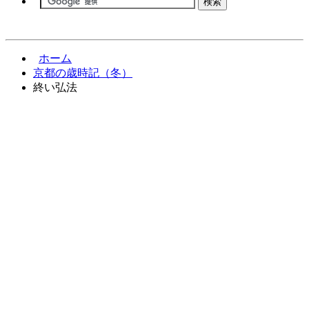
ホーム
京都の歳時記（冬）
終い弘法