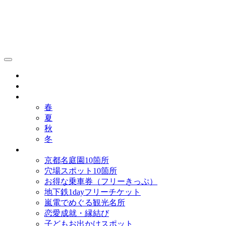
京都観光研究所ブログ！
グルメ
歴史
歳時記
春
夏
秋
冬
まとめ
京都名庭園10箇所
穴場スポット10箇所
お得な乗車券（フリーきっぷ）
地下鉄1dayフリーチケット
嵐電でめぐる観光名所
恋愛成就・縁結び
子どもお出かけスポット