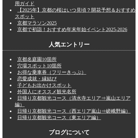
用ガイド
【2025年】京都の桜はいつ見頃？開花予想＆おすすめ
スポット
京都マラソン2025
京都で初詣！おすすめ年末年始イベント2025-2026
人気エントリー
京都名庭園10箇所
穴場スポット10箇所
お得な乗車券（フリーきっぷ）
恋愛成就・縁結び
子どもお出かけスポット
外国人にオススメ観光名所
日帰り京都観光コース（清水寺エリア⇒嵐山エリア
編）
日帰り京都観光コース（西エリア嵐山⇒嵯峨野編）
日帰り京都観光コース（東エリア編）
ブログについて