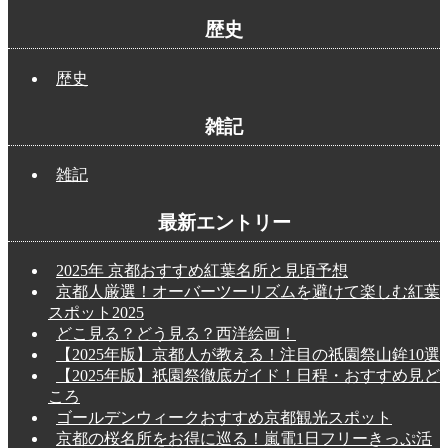
歴史
歴史
雑記
雑記
最新エントリー
2025年 京都おすすめ紅葉名所と見頃予想
京都人厳選！オーバーツーリズムを避けて楽しむ紅葉
スポット2025
どこ見る？どう見る？西洋絵画！
【2025年版】京都人が教える！注目の祇園祭山鉾10選
【2025年版】祇園祭徹底ガイド！日程・おすすめ見ど
ころ
ゴールデンウィークおすすめ京都観光スポット
京都の桜名所をお得に巡る！嵐電1日フリーきっぷ活