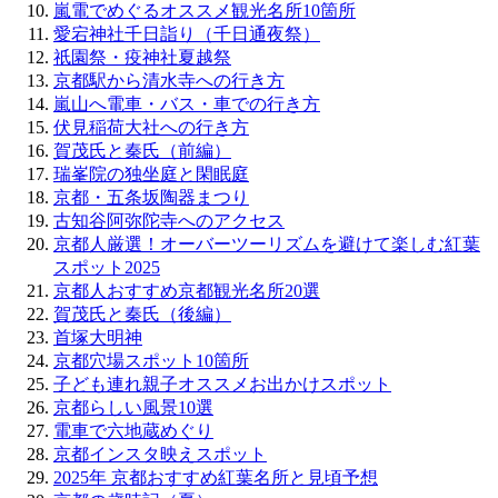
嵐電でめぐるオススメ観光名所10箇所
愛宕神社千日詣り（千日通夜祭）
祇園祭・疫神社夏越祭
京都駅から清水寺への行き方
嵐山へ電車・バス・車での行き方
伏見稲荷大社への行き方
賀茂氏と秦氏（前編）
瑞峯院の独坐庭と閑眠庭
京都・五条坂陶器まつり
古知谷阿弥陀寺へのアクセス
京都人厳選！オーバーツーリズムを避けて楽しむ紅葉
スポット2025
京都人おすすめ京都観光名所20選
賀茂氏と秦氏（後編）
首塚大明神
京都穴場スポット10箇所
子ども連れ親子オススメお出かけスポット
京都らしい風景10選
電車で六地蔵めぐり
京都インスタ映えスポット
2025年 京都おすすめ紅葉名所と見頃予想