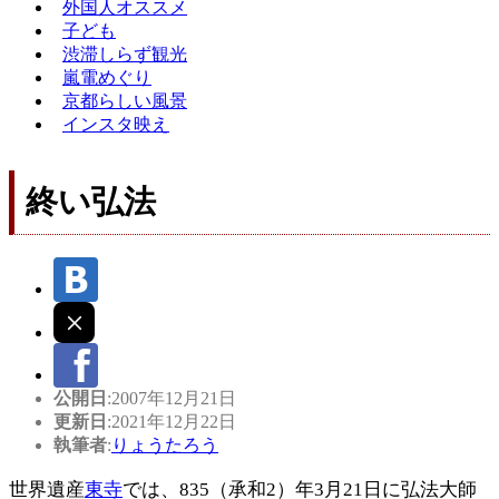
外国人オススメ
子ども
渋滞しらず観光
嵐電めぐり
京都らしい風景
インスタ映え
終い弘法
公開日
:2007年12月21日
更新日
:2021年12月22日
執筆者
:
りょうたろう
世界遺産
東寺
では、835（承和2）年3月21日に弘法大師