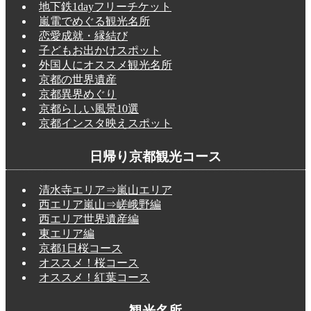
地下鉄1dayフリーチケット
嵐電でめぐる観光名所
恋愛成就・縁結び
子どもお出かけスポット
外国人にオススメ観光名所
京都の世界遺産
京都異界めぐり
京都らしい風景10選
京都インスタ映えスポット
日帰り京都観光コース
清水寺エリア⇒嵐山エリア
西エリア嵐山⇒嵯峨野編
西エリア世界遺産編
東エリア編
京都1日桜コース
オススメ！桜コース
オススメ！紅葉コース
観光名所