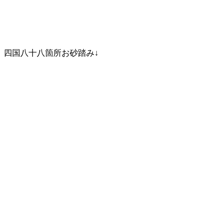
四国八十八箇所お砂踏み↓