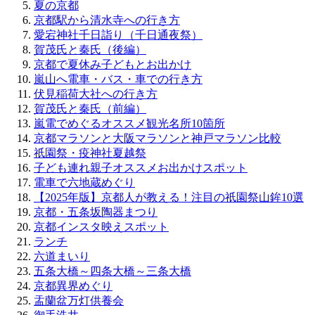
夏の京都
京都駅から清水寺への行き方
愛宕神社千日詣り（千日通夜祭）
賀茂氏と秦氏（後編）
京都で夏休み子どもとお出かけ
嵐山へ電車・バス・車での行き方
伏見稲荷大社への行き方
賀茂氏と秦氏（前編）
嵐電でめぐるオススメ観光名所10箇所
京都マラソンと大阪マラソンと神戸マラソン比較
祇園祭・疫神社夏越祭
子ども連れ親子オススメお出かけスポット
電車で六地蔵めぐり
【2025年版】京都人が教える！注目の祇園祭山鉾10選
京都・五条坂陶器まつり
京都インスタ映えスポット
ランチ
六道まいり
五条大橋～四条大橋～三条大橋
京都異界めぐり
盂蘭盆万灯供養会