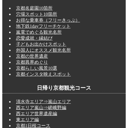
京都名庭園10箇所
穴場スポット10箇所
お得な乗車券（フリーきっぷ）
地下鉄1dayフリーチケット
嵐電でめぐる観光名所
恋愛成就・縁結び
子どもお出かけスポット
外国人にオススメ観光名所
京都の世界遺産
京都異界めぐり
京都らしい風景10選
京都インスタ映えスポット
日帰り京都観光コース
清水寺エリア⇒嵐山エリア
西エリア嵐山⇒嵯峨野編
西エリア世界遺産編
東エリア編
京都1日桜コース