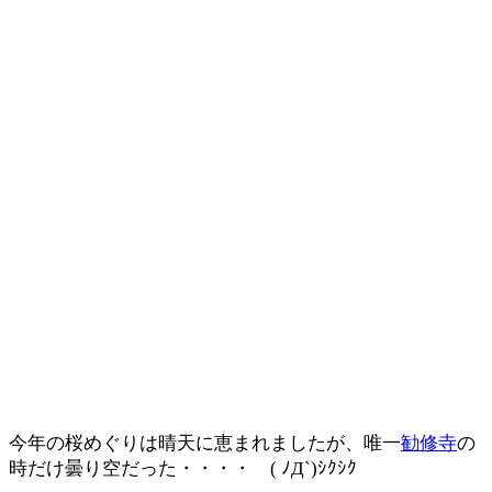
今年の桜めぐりは晴天に恵まれましたが、唯一
勧修寺
の
時だけ曇り空だった・・・・ ( ﾉД`)ｼｸｼｸ