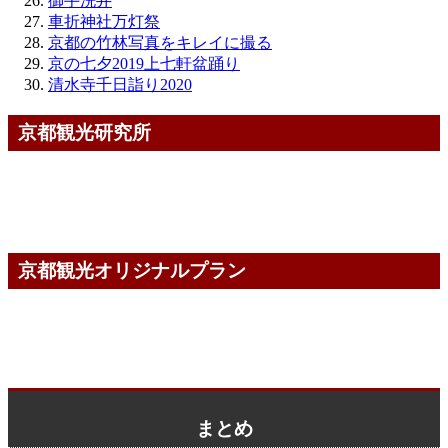
御手洗井
車折神社万灯祭
京都の竹林写真をキレイに撮る
京の七夕2019上七軒盆踊り
清水寺千日詣り2020
京都観光研究所
京都観光オリジナルプラン
まとめ