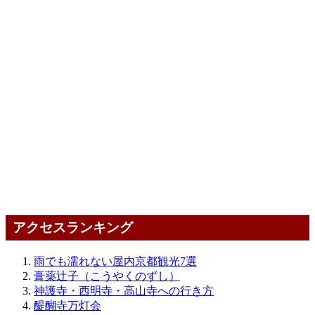
アクセスランキング
雨でも濡れない屋内京都観光7選
膏薬辻子（こうやくのずし）
神護寺・西明寺・高山寺への行き方
醍醐寺万灯会