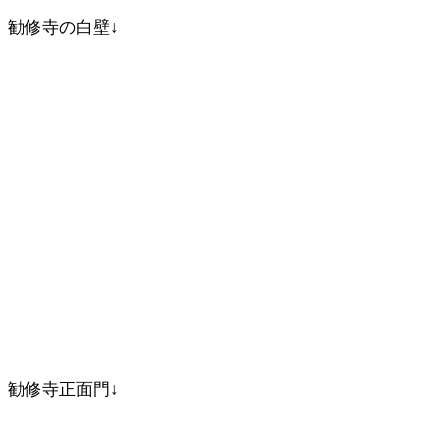
勧修寺の白壁↓
勧修寺正面門↓