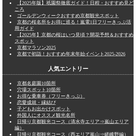
【2025年版】祇園祭徹底ガイド！日程・おすすめ見ど
ころ
ゴールデンウィークおすすめ京都観光スポット
京都の桜名所をお得に巡る！嵐電1日フリーきっぷ活
用ガイド
【2025年】京都の桜はいつ見頃？開花予想＆おすすめ
スポット
京都マラソン2025
京都で初詣！おすすめ年末年始イベント2025-2026
人気エントリー
京都名庭園10箇所
穴場スポット10箇所
お得な乗車券（フリーきっぷ）
恋愛成就・縁結び
子どもお出かけスポット
外国人にオススメ観光名所
日帰り京都観光コース（清水寺エリア⇒嵐山エリア
編）
日帰り京都観光コース（西エリア嵐山⇒嵯峨野編）