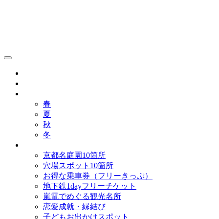
京都観光研究所ブログ！
グルメ
歴史
歳時記
春
夏
秋
冬
まとめ
京都名庭園10箇所
穴場スポット10箇所
お得な乗車券（フリーきっぷ）
地下鉄1dayフリーチケット
嵐電でめぐる観光名所
恋愛成就・縁結び
子どもお出かけスポット