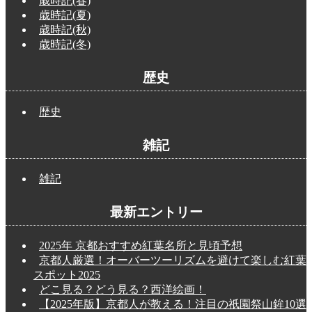
歳時記(春)
歳時記(夏)
歳時記(秋)
歳時記(冬)
歴史
歴史
雑記
雑記
最新エントリー
2025年 京都おすすめ紅葉名所と見頃予想
京都人厳選！オーバーツーリズムを避けて楽しむ紅葉
スポット2025
どこ見る？どう見る？西洋絵画！
【2025年版】京都人が教える！注目の祇園祭山鉾10選