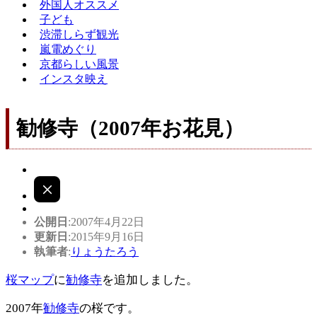
外国人オススメ
子ども
渋滞しらず観光
嵐電めぐり
京都らしい風景
インスタ映え
勧修寺（2007年お花見）
公開日
:2007年4月22日
更新日
:2015年9月16日
執筆者
:
りょうたろう
桜マップ
に
勧修寺
を追加しました。
2007年
勧修寺
の桜です。