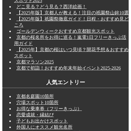
スポット2025
どこ見る？どう見る？西洋絵画！
【2025年版】京都人が教える！注目の祇園祭山鉾10選
【2025年版】祇園祭徹底ガイド！日程・おすすめ見ど
ころ
ゴールデンウィークおすすめ京都観光スポット
京都の桜名所をお得に巡る！嵐電1日フリーきっぷ活
用ガイド
【2025年】京都の桜はいつ見頃？開花予想＆おすすめ
スポット
京都マラソン2025
京都で初詣！おすすめ年末年始イベント2025-2026
人気エントリー
京都名庭園10箇所
穴場スポット10箇所
お得な乗車券（フリーきっぷ）
恋愛成就・縁結び
子どもお出かけスポット
外国人にオススメ観光名所