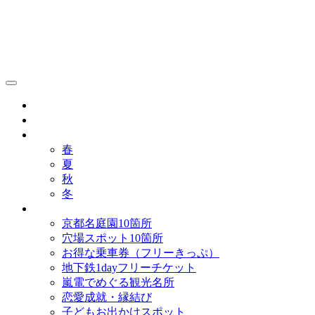
京都観光研究所ブログ！
グルメ
歴史
歳時記
春
夏
秋
冬
まとめ
京都名庭園10箇所
穴場スポット10箇所
お得な乗車券（フリーきっぷ）
地下鉄1dayフリーチケット
嵐電でめぐる観光名所
恋愛成就・縁結び
子どもお出かけスポット