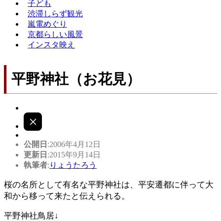
子ども
渋滞しらず観光
嵐電めぐり
京都らしい風景
インスタ映え
平野神社（お花見）
公開日
:2006年4月12日
更新日
:2015年9月14日
執筆者
:
りょうたろう
桜の名所として有名な平野神社は、平安遷都に伴って大
和から移って来たと伝えられる。
平野神社鳥居↓