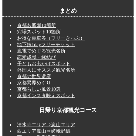
まとめ
京都名庭園10箇所
穴場スポット10箇所
お得な乗車券（フリーきっぷ）
地下鉄1dayフリーチケット
嵐電でめぐる観光名所
恋愛成就・縁結び
子どもお出かけスポット
外国人にオススメ観光名所
京都の世界遺産
京都異界めぐり
京都らしい風景10選
京都インスタ映えスポット
日帰り京都観光コース
清水寺エリア⇒嵐山エリア
西エリア嵐山⇒嵯峨野編