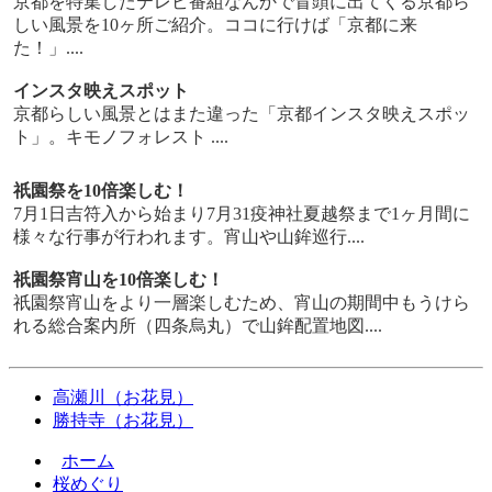
京都を特集したテレビ番組なんかで冒頭に出てくる京都ら
しい風景を10ヶ所ご紹介。ココに行けば「京都に来
た！」....
インスタ映えスポット
京都らしい風景とはまた違った「京都インスタ映えスポッ
ト」。キモノフォレスト ....
祇園祭を10倍楽しむ！
7月1日吉符入から始まり7月31疫神社夏越祭まで1ヶ月間に
様々な行事が行われます。宵山や山鉾巡行....
祇園祭宵山を10倍楽しむ！
祇園祭宵山をより一層楽しむため、宵山の期間中もうけら
れる総合案内所（四条烏丸）で山鉾配置地図....
高瀬川（お花見）
勝持寺（お花見）
ホーム
桜めぐり