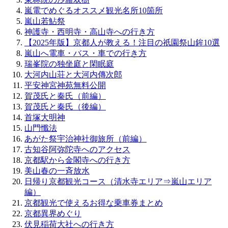
嵐電でめぐるオススメ観光名所10箇所
嵐山若鮎祭
神護寺・西明寺・高山寺への行き方
【2025年版】京都人が教える！注目の祇園祭山鉾10選
嵐山へ電車・バス・車での行き方
瑞峯院の独坐庭と閑眠庭
大河内山荘と大河内傳次郎
平安神宮神苑無料公開
賀茂氏と秦氏（前編）
賀茂氏と秦氏（後編）
首塚大明神
山門懺法
あがた祭宇治神社御旅所（前編）
古知谷阿弥陀寺へのアクセス
京都駅から金閣寺への行き方
美山春の一斉放水
日帰り京都観光コース（清水寺エリア⇒嵐山エリア
編）
京都観光で使えるお得な乗車券まとめ
京都異界めぐり
伏見稲荷大社への行き方