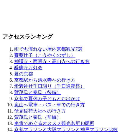
アクセスランキング
雨でも濡れない屋内京都観光7選
膏薬辻子（こうやくのずし）
神護寺・西明寺・高山寺への行き方
醍醐寺万灯会
夏の京都
京都駅から清水寺への行き方
愛宕神社千日詣り（千日通夜祭）
賀茂氏と秦氏（後編）
京都で夏休み子どもとお出かけ
嵐山へ電車・バス・車での行き方
伏見稲荷大社への行き方
賀茂氏と秦氏（前編）
嵐電でめぐるオススメ観光名所10箇所
京都マラソンと大阪マラソンと神戸マラソン比較