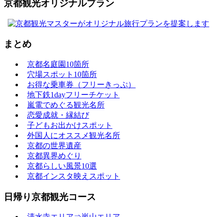
京都観光オリジナルプラン
まとめ
京都名庭園10箇所
穴場スポット10箇所
お得な乗車券（フリーきっぷ）
地下鉄1dayフリーチケット
嵐電でめぐる観光名所
恋愛成就・縁結び
子どもお出かけスポット
外国人にオススメ観光名所
京都の世界遺産
京都異界めぐり
京都らしい風景10選
京都インスタ映えスポット
日帰り京都観光コース
清水寺エリア⇒嵐山エリア