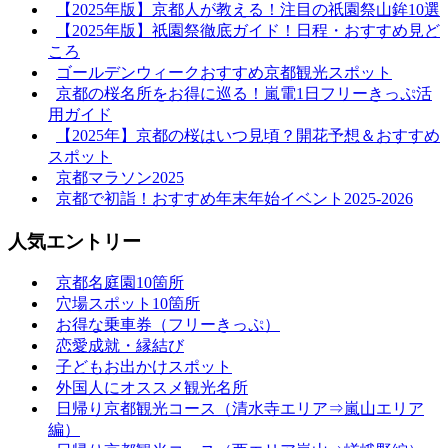
【2025年版】京都人が教える！注目の祇園祭山鉾10選
【2025年版】祇園祭徹底ガイド！日程・おすすめ見ど
ころ
ゴールデンウィークおすすめ京都観光スポット
京都の桜名所をお得に巡る！嵐電1日フリーきっぷ活
用ガイド
【2025年】京都の桜はいつ見頃？開花予想＆おすすめ
スポット
京都マラソン2025
京都で初詣！おすすめ年末年始イベント2025-2026
人気エントリー
京都名庭園10箇所
穴場スポット10箇所
お得な乗車券（フリーきっぷ）
恋愛成就・縁結び
子どもお出かけスポット
外国人にオススメ観光名所
日帰り京都観光コース（清水寺エリア⇒嵐山エリア
編）