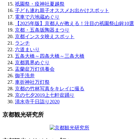
祇園祭・疫神社夏越祭
子ども連れ親子オススメお出かけスポット
電車で六地蔵めぐり
【2025年版】京都人が教える！注目の祇園祭山鉾10選
京都・五条坂陶器まつり
京都インスタ映えスポット
ランチ
六道まいり
五条大橋～四条大橋～三条大橋
京都異界めぐり
盂蘭盆万灯供養会
御手洗井
車折神社万灯祭
京都の竹林写真をキレイに撮る
京の七夕2019上七軒盆踊り
清水寺千日詣り2020
京都観光研究所