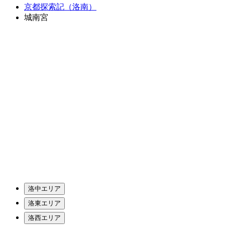
京都探索記（洛南）
城南宮
洛中エリア
洛東エリア
洛西エリア