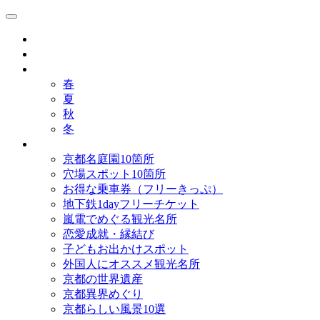
京都観光研究所ブログ！
グルメ
歴史
歳時記
春
夏
秋
冬
まとめ
京都名庭園10箇所
穴場スポット10箇所
お得な乗車券（フリーきっぷ）
地下鉄1dayフリーチケット
嵐電でめぐる観光名所
恋愛成就・縁結び
子どもお出かけスポット
外国人にオススメ観光名所
京都の世界遺産
京都異界めぐり
京都らしい風景10選