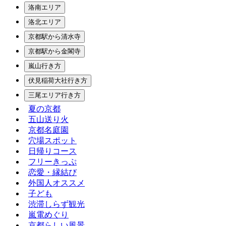
洛南エリア
洛北エリア
京都駅から清水寺
京都駅から金閣寺
嵐山行き方
伏見稲荷大社行き方
三尾エリア行き方
夏の京都
五山送り火
京都名庭園
穴場スポット
日帰りコース
フリーきっぷ
恋愛・縁結び
外国人オススメ
子ども
渋滞しらず観光
嵐電めぐり
京都らしい風景