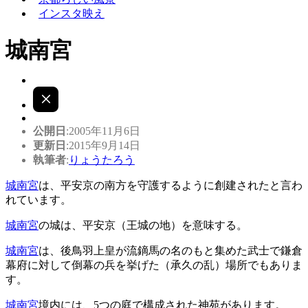
インスタ映え
城南宮
公開日
:2005年11月6日
更新日
:2015年9月14日
執筆者
:
りょうたろう
城南宮
は、平安京の南方を守護するように創建されたと言わ
れています。
城南宮
の城は、平安京（王城の地）を意味する。
城南宮
は、後鳥羽上皇が流鏑馬の名のもと集めた武士で鎌倉
幕府に対して倒幕の兵を挙げた（承久の乱）場所でもありま
す。
城南宮
境内には、5つの庭で構成された神苑があります。