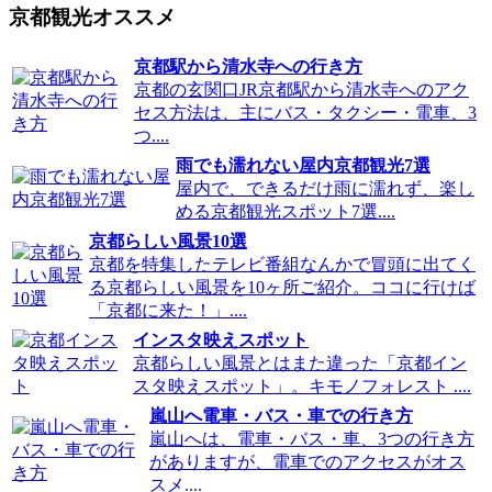
京都観光オススメ
京都駅から清水寺への行き方
京都の玄関口JR京都駅から清水寺へのアク
セス方法は、主にバス・タクシー・電車、3
つ....
雨でも濡れない屋内京都観光7選
屋内で、できるだけ雨に濡れず、楽し
める京都観光スポット7選....
京都らしい風景10選
京都を特集したテレビ番組なんかで冒頭に出てく
る京都らしい風景を10ヶ所ご紹介。ココに行けば
「京都に来た！」....
インスタ映えスポット
京都らしい風景とはまた違った「京都イン
スタ映えスポット」。キモノフォレスト ....
嵐山へ電車・バス・車での行き方
嵐山へは、電車・バス・車、3つの行き方
がありますが、電車でのアクセスがオス
スメ....