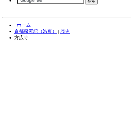
ホーム
京都探索記（洛東）
|
歴史
方広寺