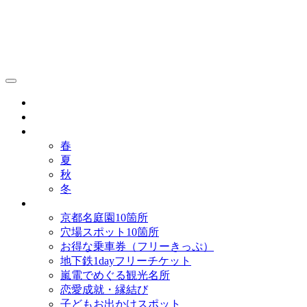
京都観光研究所ブログ！
グルメ
歴史
歳時記
春
夏
秋
冬
まとめ
京都名庭園10箇所
穴場スポット10箇所
お得な乗車券（フリーきっぷ）
地下鉄1dayフリーチケット
嵐電でめぐる観光名所
恋愛成就・縁結び
子どもお出かけスポット