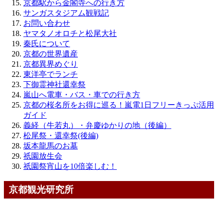
京都駅から金閣寺への行き方
サンガスタジアム観戦記
お問い合わせ
ヤマタノオロチと松尾大社
秦氏について
京都の世界遺産
京都異界めぐり
東洋亭でランチ
下御霊神社還幸祭
嵐山へ電車・バス・車での行き方
京都の桜名所をお得に巡る！嵐電1日フリーきっぷ活用
ガイド
義経（牛若丸）・弁慶ゆかりの地（後編）
松尾祭・還幸祭(後編)
坂本龍馬のお墓
祇園放生会
祇園祭宵山を10倍楽しむ！
京都観光研究所