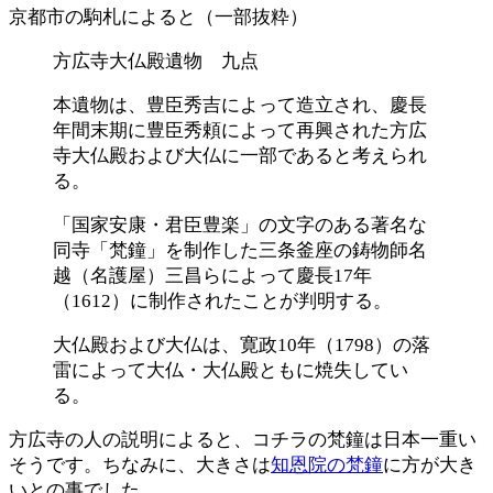
京都市の駒札によると（一部抜粋）
方広寺大仏殿遺物 九点
本遺物は、豊臣秀吉によって造立され、慶長
年間末期に豊臣秀頼によって再興された方広
寺大仏殿および大仏に一部であると考えられ
る。
「国家安康・君臣豊楽」の文字のある著名な
同寺「梵鐘」を制作した三条釜座の鋳物師名
越（名護屋）三昌らによって慶長17年
（1612）に制作されたことが判明する。
大仏殿および大仏は、寛政10年（1798）の落
雷によって大仏・大仏殿ともに焼失してい
る。
方広寺の人の説明によると、コチラの梵鐘は日本一重い
そうです。ちなみに、大きさは
知恩院の梵鐘
に方が大き
いとの事でした。