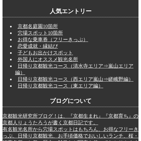
人気エントリー
京都名庭園10箇所
穴場スポット10箇所
お得な乗車券（フリーきっぷ）
恋愛成就・縁結び
子どもお出かけスポット
外国人にオススメ観光名所
日帰り京都観光コース（清水寺エリア⇒嵐山エリア
編）
日帰り京都観光コース（西エリア嵐山⇒嵯峨野編）
日帰り京都観光コース（東エリア編）
ブログについて
京都観光研究所ブログ！は、『京都生まれ』『京都育ち』の
京都人りょうたろうが書く京都日記です。
有名観光名所から穴場スポットはもちろん、お得なフリーき
っぷ、日帰り京都観光、お手頃価格でおいしいランチ、桜・