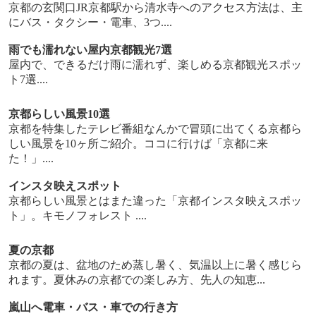
京都の玄関口JR京都駅から清水寺へのアクセス方法は、主
にバス・タクシー・電車、3つ....
雨でも濡れない屋内京都観光7選
屋内で、できるだけ雨に濡れず、楽しめる京都観光スポッ
ト7選....
京都らしい風景10選
京都を特集したテレビ番組なんかで冒頭に出てくる京都ら
しい風景を10ヶ所ご紹介。ココに行けば「京都に来
た！」....
インスタ映えスポット
京都らしい風景とはまた違った「京都インスタ映えスポッ
ト」。キモノフォレスト ....
夏の京都
京都の夏は、盆地のため蒸し暑く、気温以上に暑く感じら
れます。夏休みの京都での楽しみ方、先人の知恵...
嵐山へ電車・バス・車での行き方