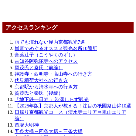
アクセスランキング
雨でも濡れない屋内京都観光7選
嵐電でめぐるオススメ観光名所10箇所
膏薬辻子（こうやくのずし）
古知谷阿弥陀寺へのアクセス
賀茂氏と秦氏（前編）
神護寺・西明寺・高山寺への行き方
伏見稲荷大社への行き方
京都駅から清水寺への行き方
賀茂氏と秦氏（後編）
「地下鉄一日券 」渋滞しらず観光
【2025年版】京都人が教える！注目の祇園祭山鉾10選
日帰り京都観光コース（清水寺エリア⇒嵐山エリア
編）
首塚大明神
五条大橋～四条大橋～三条大橋