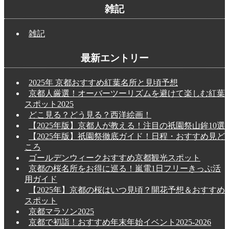
雑記
雑記
最新エントリー
2025年 京都おすすめ紅葉名所と見頃予想
京都人厳選！オーバーツーリズムを避けて楽しむ紅葉
スポット2025
どこ見る？どう見る？西洋絵画！
【2025年版】京都人が教える！注目の祇園祭山鉾10選
【2025年版】祇園祭徹底ガイド！日程・おすすめ見ど
ころ
ゴールデンウィークおすすめ京都観光スポット
京都の桜名所をお得に巡る！嵐電1日フリーきっぷ活
用ガイド
【2025年】京都の桜はいつ見頃？開花予想＆おすすめ
スポット
京都マラソン2025
京都で初詣！おすすめ年末年始イベント2025-2026