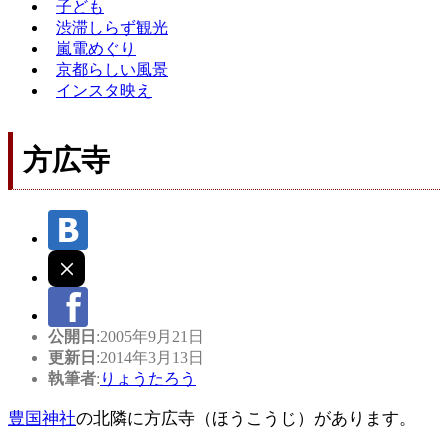
子ども
渋滞しらず観光
嵐電めぐり
京都らしい風景
インスタ映え
方広寺
公開日
:2005年9月21日
更新日
:2014年3月13日
執筆者
:
りょうたろう
豊国神社
の北隣に方広寺（ほうこうじ）があります。