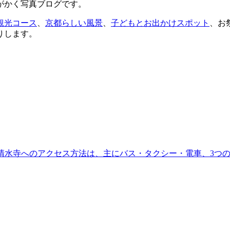
がかく写真ブログです。
観光コース
、
京都らしい風景
、
子どもとお出かけスポット
、お
りします。
ら清水寺へのアクセス方法は、主にバス・タクシー・電車、3つ