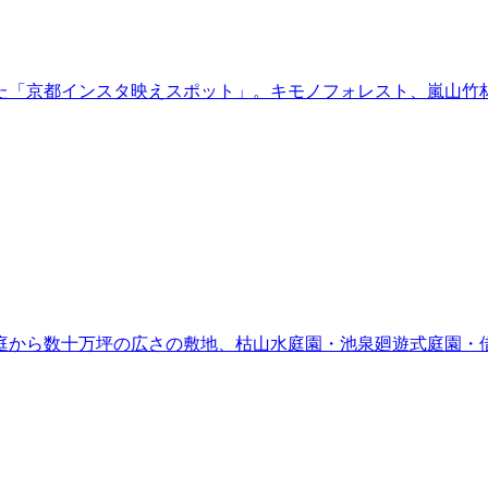
た「京都インスタ映えスポット」。キモノフォレスト、嵐山竹
庭から数十万坪の広さの敷地、枯山水庭園・池泉廻遊式庭園・