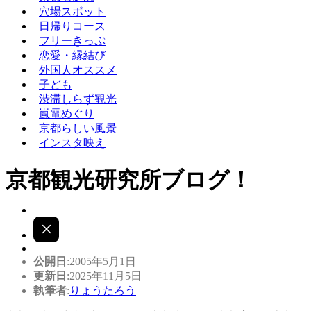
穴場スポット
日帰りコース
フリーきっぷ
恋愛・縁結び
外国人オススメ
子ども
渋滞しらず観光
嵐電めぐり
京都らしい風景
インスタ映え
京都観光研究所ブログ！
公開日
:2005年5月1日
更新日
:2025年11月5日
執筆者
:
りょうたろう