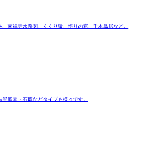
林、南禅寺水路閣、くくり猿、悟りの窓、千本鳥居など。
借景庭園・石庭などタイプも様々です。