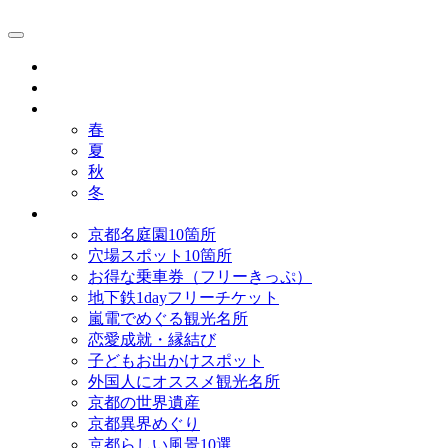
京都観光研究所ブログ！
グルメ
歴史
歳時記
春
夏
秋
冬
まとめ
京都名庭園10箇所
穴場スポット10箇所
お得な乗車券（フリーきっぷ）
地下鉄1dayフリーチケット
嵐電でめぐる観光名所
恋愛成就・縁結び
子どもお出かけスポット
外国人にオススメ観光名所
京都の世界遺産
京都異界めぐり
京都らしい風景10選