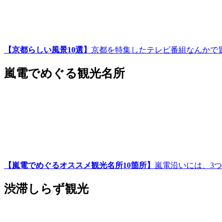
【京都らしい風景10選】
京都を特集したテレビ番組なんかで
嵐電でめぐる観光名所
【嵐電でめぐるオススメ観光名所10箇所】
嵐電沿いには、3
渋滞しらず観光