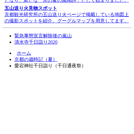
となり、新たな「京の夏の風物詩」として始まりました。
五山送り火見物スポット
京都観光研究所の五山送り火ページで掲載している地図上
の撮影スポットを紹介。グーグルマップを用意してます。
緊急事態宣言解除後の嵐山
清水寺千日詣り2020
ホーム
京都の歳時記（夏）
愛宕神社千日詣り（千日通夜祭）