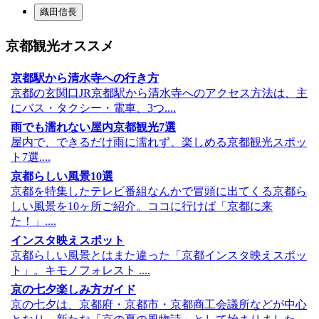
織田信長
京都観光オススメ
京都駅から清水寺への行き方
京都の玄関口JR京都駅から清水寺へのアクセス方法は、主
にバス・タクシー・電車、3つ....
雨でも濡れない屋内京都観光7選
屋内で、できるだけ雨に濡れず、楽しめる京都観光スポッ
ト7選....
京都らしい風景10選
京都を特集したテレビ番組なんかで冒頭に出てくる京都ら
しい風景を10ヶ所ご紹介。ココに行けば「京都に来
た！」....
インスタ映えスポット
京都らしい風景とはまた違った「京都インスタ映えスポッ
ト」。キモノフォレスト ....
京の七夕楽しみ方ガイド
京の七夕は、京都府・京都市・京都商工会議所などが中心