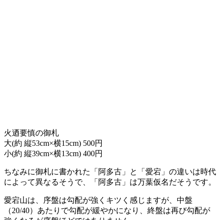
火迺要慎の御札
大(約 縦53cm×横15cm) 500円
小(約 縦39cm×横13cm) 400円
ちなみに御札に書かれた「阿多古」と「愛宕」の違いは時代
によって異なるそうで、「阿多古」は万葉仮名だそうです。
愛宕山は、序盤は勾配が強くキツく感じますが、中盤
（20/40）あたりで勾配が緩やかになり、終盤は再び勾配が