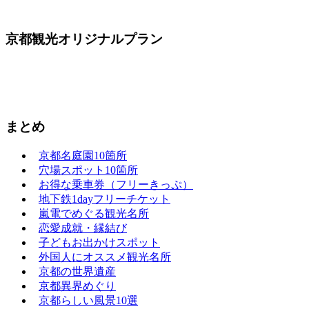
京都観光オリジナルプラン
まとめ
京都名庭園10箇所
穴場スポット10箇所
お得な乗車券（フリーきっぷ）
地下鉄1dayフリーチケット
嵐電でめぐる観光名所
恋愛成就・縁結び
子どもお出かけスポット
外国人にオススメ観光名所
京都の世界遺産
京都異界めぐり
京都らしい風景10選