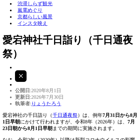
渋滞しらず観光
嵐電めぐり
京都らしい風景
インスタ映え
愛宕神社千日詣り（千日通夜
祭）
公開日
:2020年8月1日
更新日
:2026年7月30日
執筆者
:
りょうたろう
愛宕神社の千日詣り（
千日通夜祭
）は、例年
7月31日から8月
1日早朝
にかけて行われますが、令和8年（2026年）は、
7月
23日朝から8月1日早朝
までの期間に実施されます。
なお、令和2年（2020年）以降は新型コロナウイルスの影響