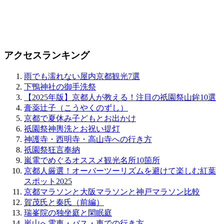
アクセスランキング
雨でも濡れない屋内京都観光7選
下鴨神社の御手洗祭
【2025年版】京都人が教える！注目の祇園祭山鉾10選
膏薬辻子（こうやくのずし）
京都で夏休み子どもとお出かけ
祇園祭神輿洗とお祝い提灯
神護寺・西明寺・高山寺への行き方
祇園祭狂言奉納
嵐電でめぐるオススメ観光名所10箇所
京都人厳選！オーバーツーリズムを避けて楽しむ紅葉
スポット2025
京都マラソンと大阪マラソンと神戸マラソン比較
賀茂氏と秦氏（前編）
瑞峯院の独坐庭と閑眠庭
嵐山へ電車・バス・車での行き方