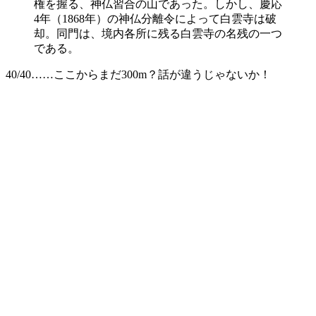
権を握る、神仏習合の山であった。しかし、慶応
4年（1868年）の神仏分離令によって白雲寺は破
却。同門は、境内各所に残る白雲寺の名残の一つ
である。
40/40……ここからまだ300m？話が違うじゃないか！