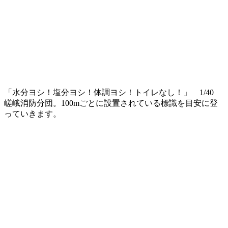
「水分ヨシ！塩分ヨシ！体調ヨシ！トイレなし！」 1/40
嵯峨消防分団。100mごとに設置されている標識を目安に登
っていきます。