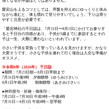
強くなるが序盤ほどではありません。
愛宕山を上るコツとしては、序盤を抑えめにゆっくりと休み
ながら進むと、体も慣れて登りやすいでしょう。下りは滑り
やすく注意が必要です。
「愛宕神社の千日詣は、7月31日〜8月1日にかけてお参りす
ると千日分の功徳があり、子供が3歳までに参詣するとその
子は一生、火難に遭わないといわれています。」
小さい子供を背負って登っている人を見かけますが、かなり
大変そうです。小さな子供を連れて行く場合は入念な準備が
オススメ。
※令和8年（2026年） 千日詣
●期間：7月23日朝～8月1日早朝まで
7月31日午後9時 夕御饌祭（ゆうみけさい）
8月1日午前2時 朝御饌祭（あさみけさい）
●神符授与・祈祷・御朱印：
7月23日～7月30日 午前9時～午後4時
7月31日～8月1日 午前8時～翌早朝