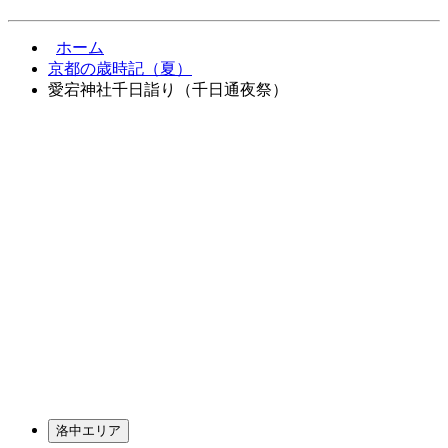
ホーム
京都の歳時記（夏）
愛宕神社千日詣り（千日通夜祭）
洛中エリア