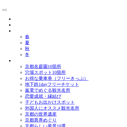
京都観光研究所ブログ！
グルメ
歴史
歳時記
春
夏
秋
冬
まとめ
京都名庭園10箇所
穴場スポット10箇所
お得な乗車券（フリーきっぷ）
地下鉄1dayフリーチケット
嵐電でめぐる観光名所
恋愛成就・縁結び
子どもお出かけスポット
外国人にオススメ観光名所
京都の世界遺産
京都異界めぐり
京都らしい風景10選