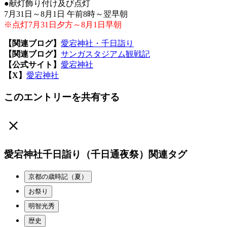
●献灯飾り付け及び点灯
7月31日～8月1日 午前8時～翌早朝
※点灯7月31日夕方～8月1日早朝
【関連ブログ】
愛宕神社・千日詣り
【関連ブログ】
サンガスタジアム観戦記
【公式サイト】
愛宕神社
【X】
愛宕神社
このエントリーを共有する
愛宕神社千日詣り（千日通夜祭）関連タグ
京都の歳時記（夏）
お祭り
明智光秀
歴史