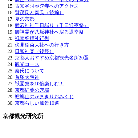
古知谷阿弥陀寺へのアクセス
賀茂氏と秦氏（後編）
夏の京都
愛宕神社千日詣り（千日通夜祭）
御神霊が八坂神社へ戻る還幸祭
祇園祭拝礼行列
伏見稲荷大社への行き方
日和神楽（後祭）
京都人おすすめ京都観光名所20選
観光コース
秦氏について
首塚大明神
祇園祭を10倍楽しむ！
京都紅葉の穴場
蟷螂山のかまきりおみくじ
京都らしい風景10選
京都観光研究所