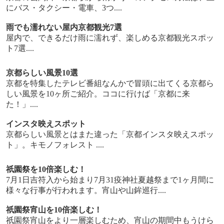
にバス・タクシー・電車、3つ....
雨でも濡れない屋内京都観光7選
屋内で、できるだけ雨に濡れず、楽しめる京都観光スポッ
ト7選....
京都らしい風景10選
京都を特集したテレビ番組なんかで冒頭に出てくる京都ら
しい風景を10ヶ所ご紹介。ココに行けば「京都に来
た！」....
インスタ映えスポット
京都らしい風景とはまた違った「京都インスタ映えスポッ
ト」。キモノフォレスト ....
祇園祭を10倍楽しむ！
7月1日吉符入から始まり7月31疫神社夏越祭まで1ヶ月間に
様々な行事が行われます。宵山や山鉾巡行....
祇園祭宵山を10倍楽しむ！
祇園祭宵山をより一層楽しむため、宵山の期間中もうけら