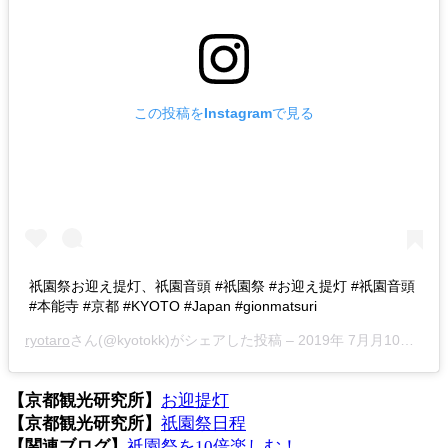
この投稿をInstagramで見る
祇園祭お迎え提灯、祇園音頭 #祇園祭 #お迎え提灯 #祇園音頭
#本能寺 #京都 #KYOTO #Japan #gionmatsuri
ryotaro
さん(@kyotokk)がシェアした投稿 –
2019年 7月月10日午後7時36分PDT
【京都観光研究所】
お迎提灯
【京都観光研究所】
祇園祭日程
【関連ブログ】
祇園祭を10倍楽しむ！