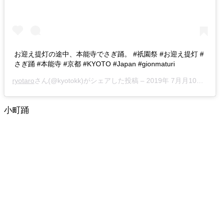
お迎え提灯の途中、本能寺でさぎ踊。 #祇園祭 #お迎え提灯 #
さぎ踊 #本能寺 #京都 #KYOTO #Japan #gionmaturi
ryotaro
さん(@kyotokk)がシェアした投稿 –
2019年 7月月10日午後7時23分PDT
小町踊