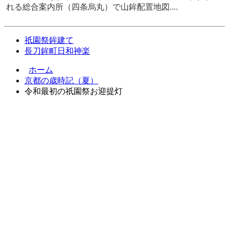
れる総合案内所（四条烏丸）で山鉾配置地図....
祇園祭鉾建て
長刀鉾町日和神楽
ホーム
京都の歳時記（夏）
令和最初の祇園祭お迎提灯