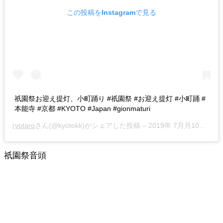
この投稿をInstagramで見る
祇園祭お迎え提灯、小町踊り #祇園祭 #お迎え提灯 #小町踊 #
本能寺 #京都 #KYOTO #Japan #gionmaturi
ryotaro
さん(@kyotokk)がシェアした投稿 –
2019年 7月月10日午後7時30分PDT
祇園祭音頭