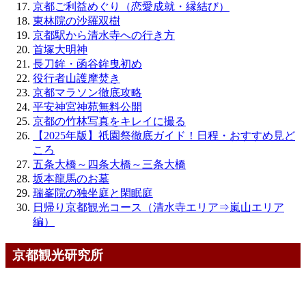
京都ご利益めぐり（恋愛成就・縁結び）
東林院の沙羅双樹
京都駅から清水寺への行き方
首塚大明神
長刀鉾・函谷鉾曳初め
役行者山護摩焚き
京都マラソン徹底攻略
平安神宮神苑無料公開
京都の竹林写真をキレイに撮る
【2025年版】祇園祭徹底ガイド！日程・おすすめ見ど
ころ
五条大橋～四条大橋～三条大橋
坂本龍馬のお墓
瑞峯院の独坐庭と閑眠庭
日帰り京都観光コース（清水寺エリア⇒嵐山エリア
編）
京都観光研究所