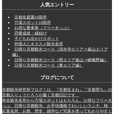
人気エントリー
京都名庭園10箇所
穴場スポット10箇所
お得な乗車券（フリーきっぷ）
恋愛成就・縁結び
子どもお出かけスポット
外国人にオススメ観光名所
日帰り京都観光コース（清水寺エリア⇒嵐山エリア
編）
日帰り京都観光コース（西エリア嵐山⇒嵯峨野編）
日帰り京都観光コース（東エリア編）
ブログについて
京都観光研究所ブログ！は、『京都生まれ』『京都育ち』の
京都人りょうたろうが書く京都日記です。
有名観光名所から穴場スポットはもちろん、お得なフリーき
っぷ、日帰り京都観光、お手頃価格でおいしいランチ、桜・
紅葉名所、お祭、歴史、雑学など写真を使ってわかりやすく