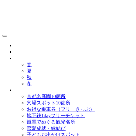
京都観光研究所ブログ！
グルメ
歴史
歳時記
春
夏
秋
冬
まとめ
京都名庭園10箇所
穴場スポット10箇所
お得な乗車券（フリーきっぷ）
地下鉄1dayフリーチケット
嵐電でめぐる観光名所
恋愛成就・縁結び
子どもお出かけスポット