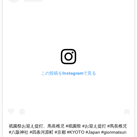
この投稿をInstagramで見る
祇園祭お迎え提灯、馬長稚児 #祇園祭 #お迎え提灯 #馬長稚児
#八阪神社 #四条河原町 #京都 #KYOTO #Japan #gionmatsuri