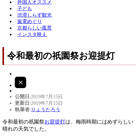
外国人オススメ
子ども
渋滞しらず観光
嵐電めぐり
京都らしい風景
インスタ映え
令和最初の祇園祭お迎提灯
公開日
:2019年7月15日
更新日
:2019年7月15日
執筆者
:
りょうたろう
令和最初の祇園祭
お迎提灯
は、梅雨時期にはめずらしい
晴れの天気でした。