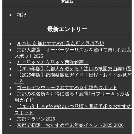
雑記
雑記
最新エントリー
2025年 京都おすすめ紅葉名所と見頃予想
京都人厳選！オーバーツーリズムを避けて楽しむ紅葉
スポット2025
どこ見る？どう見る？西洋絵画！
【2025年版】京都人が教える！注目の祇園祭山鉾10選
【2025年版】祇園祭徹底ガイド！日程・おすすめ見ど
ころ
ゴールデンウィークおすすめ京都観光スポット
京都の桜名所をお得に巡る！嵐電1日フリーきっぷ活
用ガイド
【2025年】京都の桜はいつ見頃？開花予想＆おすすめ
スポット
京都マラソン2025
京都で初詣！おすすめ年末年始イベント2025-2026