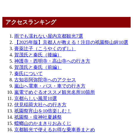
アクセスランキング
雨でも濡れない屋内京都観光7選
【2025年版】京都人が教える！注目の祇園祭山鉾10選
膏薬辻子（こうやくのずし）
賀茂氏と秦氏（後編）
神護寺・西明寺・高山寺への行き方
賀茂氏と秦氏（前編）
秦氏について
古知谷阿弥陀寺へのアクセス
嵐山へ電車・バス・車での行き方
嵐電でめぐるオススメ観光名所10箇所
京都らしい風景10選
伏見稲荷大社への行き方
祇園祭宵山を10倍楽しむ！
祇園祭・疫神社夏越祭
蟷螂山のかまきりおみくじ
京都観光で使えるお得な乗車券まとめ