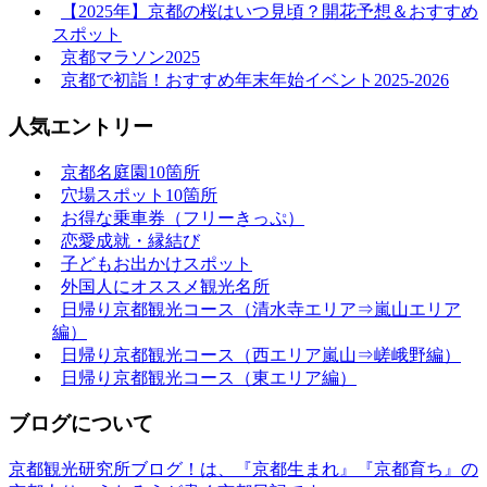
【2025年】京都の桜はいつ見頃？開花予想＆おすすめ
スポット
京都マラソン2025
京都で初詣！おすすめ年末年始イベント2025-2026
人気エントリー
京都名庭園10箇所
穴場スポット10箇所
お得な乗車券（フリーきっぷ）
恋愛成就・縁結び
子どもお出かけスポット
外国人にオススメ観光名所
日帰り京都観光コース（清水寺エリア⇒嵐山エリア
編）
日帰り京都観光コース（西エリア嵐山⇒嵯峨野編）
日帰り京都観光コース（東エリア編）
ブログについて
京都観光研究所ブログ！は、『京都生まれ』『京都育ち』の