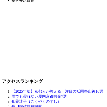
鶏冠井題目踊
アクセスランキング
【2025年版】京都人が教える！注目の祇園祭山鉾10選
雨でも濡れない屋内京都観光7選
膏薬辻子（こうやくのずし）
長刀鉾稚児舞披露