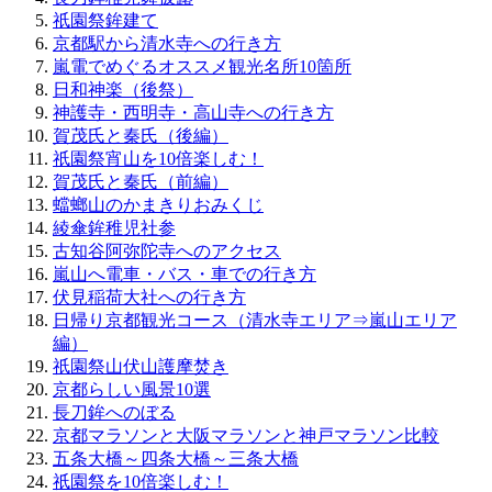
祇園祭鉾建て
京都駅から清水寺への行き方
嵐電でめぐるオススメ観光名所10箇所
日和神楽（後祭）
神護寺・西明寺・高山寺への行き方
賀茂氏と秦氏（後編）
祇園祭宵山を10倍楽しむ！
賀茂氏と秦氏（前編）
蟷螂山のかまきりおみくじ
綾傘鉾稚児社参
古知谷阿弥陀寺へのアクセス
嵐山へ電車・バス・車での行き方
伏見稲荷大社への行き方
日帰り京都観光コース（清水寺エリア⇒嵐山エリア
編）
祇園祭山伏山護摩焚き
京都らしい風景10選
長刀鉾へのぼる
京都マラソンと大阪マラソンと神戸マラソン比較
五条大橋～四条大橋～三条大橋
祇園祭を10倍楽しむ！