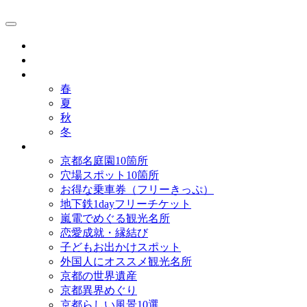
京都観光研究所ブログ！
グルメ
歴史
歳時記
春
夏
秋
冬
まとめ
京都名庭園10箇所
穴場スポット10箇所
お得な乗車券（フリーきっぷ）
地下鉄1dayフリーチケット
嵐電でめぐる観光名所
恋愛成就・縁結び
子どもお出かけスポット
外国人にオススメ観光名所
京都の世界遺産
京都異界めぐり
京都らしい風景10選