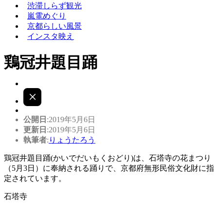
渋滞しらず観光
嵐電めぐり
京都らしい風景
インスタ映え
鶏冠井題目踊
公開日
:2019年5月6日
更新日
:2019年5月6日
執筆者
:
りょうたろう
鶏冠井題目踊(かいでだいもくおどり)は、石塔寺の花まつり
（5月3日）に奉納される踊りで、京都府無形民俗文化財に指
定されています。
石塔寺