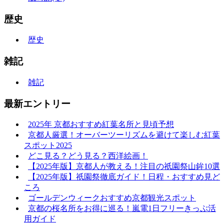
歴史
歴史
雑記
雑記
最新エントリー
2025年 京都おすすめ紅葉名所と見頃予想
京都人厳選！オーバーツーリズムを避けて楽しむ紅葉
スポット2025
どこ見る？どう見る？西洋絵画！
【2025年版】京都人が教える！注目の祇園祭山鉾10選
【2025年版】祇園祭徹底ガイド！日程・おすすめ見ど
ころ
ゴールデンウィークおすすめ京都観光スポット
京都の桜名所をお得に巡る！嵐電1日フリーきっぷ活
用ガイド