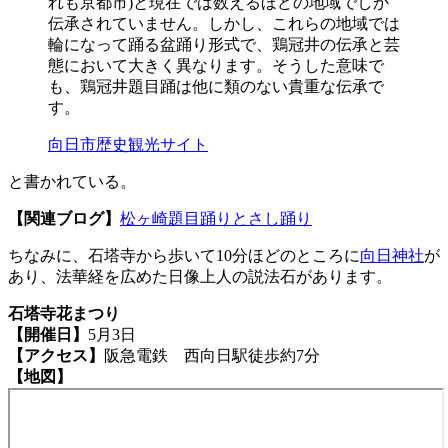
れも京都市)と現在では数えるほどの地域でしか
伝承されていません。しかし、これらの地域では
輪になって踊る盆踊り形式で、鶏冠井の伝承と芸
態において大きく異なります。そうした意味で
も、鶏冠井題目踊は他に類のない貴重な伝承で
す。
向日市歴史観光サイト
と書かれている。
【関連ブログ】
松ヶ崎題目踊りとさし踊り
ちなみに、石塔寺から歩いて10分ほどのところに
向日神社
が
あり、法華経を広めた日像上人の説法石があります。
石塔寺花まつり
【開催日】
5月3日
【アクセス】
阪急電鉄 西向日駅徒歩約7分
【地図】