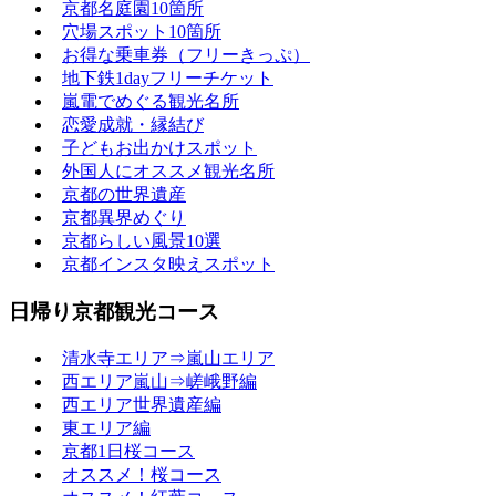
京都名庭園10箇所
穴場スポット10箇所
お得な乗車券（フリーきっぷ）
地下鉄1dayフリーチケット
嵐電でめぐる観光名所
恋愛成就・縁結び
子どもお出かけスポット
外国人にオススメ観光名所
京都の世界遺産
京都異界めぐり
京都らしい風景10選
京都インスタ映えスポット
日帰り京都観光コース
清水寺エリア⇒嵐山エリア
西エリア嵐山⇒嵯峨野編
西エリア世界遺産編
東エリア編
京都1日桜コース
オススメ！桜コース