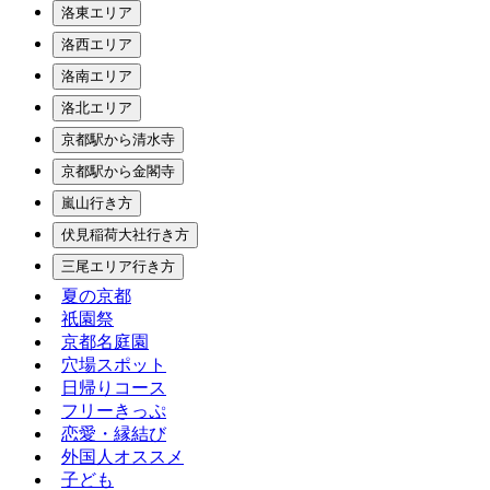
洛東エリア
洛西エリア
洛南エリア
洛北エリア
京都駅から清水寺
京都駅から金閣寺
嵐山行き方
伏見稲荷大社行き方
三尾エリア行き方
夏の京都
祇園祭
京都名庭園
穴場スポット
日帰りコース
フリーきっぷ
恋愛・縁結び
外国人オススメ
子ども