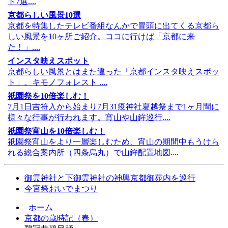
ト7選....
京都らしい風景10選
京都を特集したテレビ番組なんかで冒頭に出てくる京都ら
しい風景を10ヶ所ご紹介。ココに行けば「京都に来
た！」....
インスタ映えスポット
京都らしい風景とはまた違った「京都インスタ映えスポッ
ト」。キモノフォレスト ....
祇園祭を10倍楽しむ！
7月1日吉符入から始まり7月31疫神社夏越祭まで1ヶ月間に
様々な行事が行われます。宵山や山鉾巡行....
祇園祭宵山を10倍楽しむ！
祇園祭宵山をより一層楽しむため、宵山の期間中もうけら
れる総合案内所（四条烏丸）で山鉾配置地図....
御霊神社と下御霊神社の神輿京都御苑内を巡行
今宮祭おいでまつり
ホーム
京都の歳時記（春）