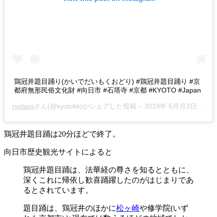
鶏冠井題目踊り(かいでだいもくおどり) #鶏冠井題目踊り #京
都府無形民俗文化財 #向日市 #石塔寺 #京都 #KYOTO #Japan
ryotaro
さん(@kyotokk)がシェアした投稿 –
2019年 5月月3日午前5時56分PDT
鶏冠井題目踊は20分ほどで終了。
向日市歴史観光サイトによると
鶏冠井題目踊は、法華経の尊さを知るとともに、
深くこれに帰依し歓喜踊躍したのがはじまりであ
るとされています。
題目踊は、鶏冠井のほかに
松ヶ崎
や修学院(いず