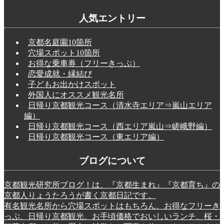
人気エントリー
京都名庭園10箇所
穴場スポット10箇所
お得な乗車券（フリーきっぷ）
恋愛成就・縁結び
子どもお出かけスポット
外国人にオススメ観光名所
日帰り京都観光コース（清水寺エリア⇒嵐山エリア
編）
日帰り京都観光コース（西エリア嵐山⇒嵯峨野編）
日帰り京都観光コース（東エリア編）
ブログについて
京都観光研究所ブログ！は、『京都生まれ』『京都育ち』の
京都人りょうたろうが書く京都日記です。
有名観光名所から穴場スポットはもちろん、お得なフリーき
っぷ、日帰り京都観光、お手頃価格でおいしいランチ、桜・