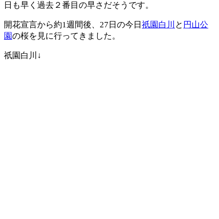
日も早く過去２番目の早さだそうです。
開花宣言から約1週間後、27日の今日
祇園白川
と
円山公
園
の桜を見に行ってきました。
祇園白川↓