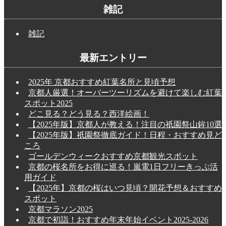
雑記
雑記
最新エントリー
2025年 京都おすすめ紅葉名所と見頃予想
京都人厳選！オーバーツーリズムを避けて楽しむ紅葉
スポット2025
どこ見る？どう見る？西洋絵画！
【2025年版】京都人が教える！注目の祇園祭山鉾10選
【2025年版】祇園祭徹底ガイド！日程・おすすめ見ど
ころ
ゴールデンウィークおすすめ京都観光スポット
京都の桜名所をお得に巡る！嵐電1日フリーきっぷ活
用ガイド
【2025年】京都の桜はいつ見頃？開花予想＆おすすめ
スポット
京都マラソン2025
京都で初詣！おすすめ年末年始イベント2025-2026