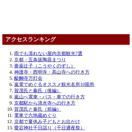
アクセスランキング
雨でも濡れない屋内京都観光7選
京都・五条坂陶器まつり
膏薬辻子（こうやくのずし）
神護寺・西明寺・高山寺への行き方
醍醐寺万灯会
嵐電でめぐるオススメ観光名所10箇所
賀茂氏と秦氏（後編）
嵐山へ電車・バス・車での行き方
京都駅から清水寺への行き方
賀茂氏と秦氏（前編）
電車で六地蔵めぐり
京都で夏休み子どもとお出かけ
愛宕神社千日詣り（千日通夜祭）