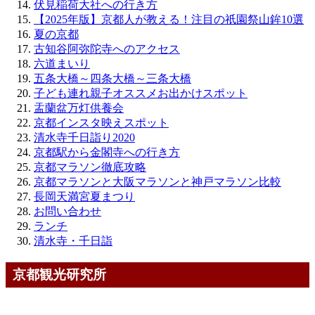
伏見稲荷大社への行き方
【2025年版】京都人が教える！注目の祇園祭山鉾10選
夏の京都
古知谷阿弥陀寺へのアクセス
六道まいり
五条大橋～四条大橋～三条大橋
子ども連れ親子オススメお出かけスポット
盂蘭盆万灯供養会
京都インスタ映えスポット
清水寺千日詣り2020
京都駅から金閣寺への行き方
京都マラソン徹底攻略
京都マラソンと大阪マラソンと神戸マラソン比較
長岡天満宮夏まつり
お問い合わせ
ランチ
清水寺・千日詣
京都観光研究所