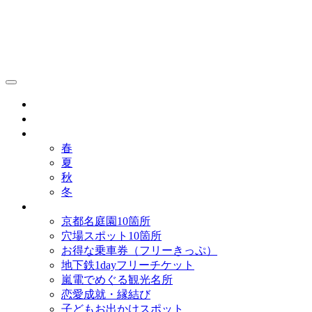
京都観光研究所ブログ！
グルメ
歴史
歳時記
春
夏
秋
冬
まとめ
京都名庭園10箇所
穴場スポット10箇所
お得な乗車券（フリーきっぷ）
地下鉄1dayフリーチケット
嵐電でめぐる観光名所
恋愛成就・縁結び
子どもお出かけスポット