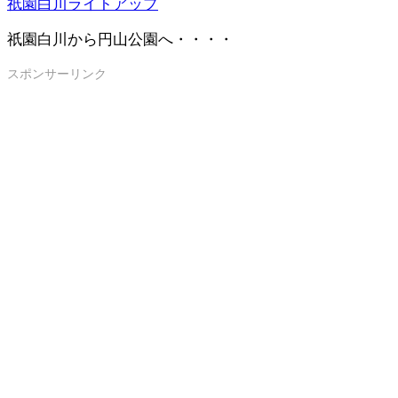
祇園白川ライトアップ
祇園白川から円山公園へ・・・・
スポンサーリンク