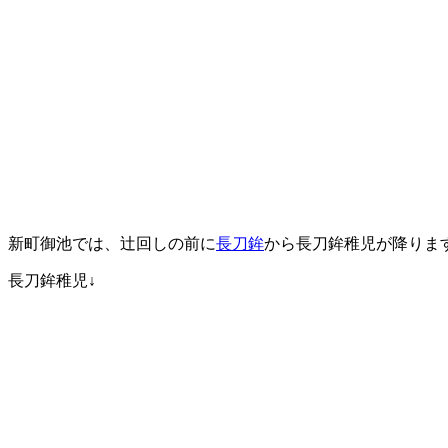
新町御池では、辻回しの前に
長刀鉾
から長刀鉾稚児が降りま
長刀鉾稚児↓