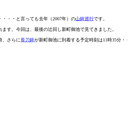
・・・と言っても去年（2007年）の
山鉾巡行
です。
れます。今回は、最後の辻回し新町御池で見てきました。
時、さらに
長刀鉾
が新町御池に到着する予定時刻は11時35分