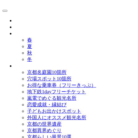
京都観光研究所ブログ！
グルメ
歴史
歳時記
春
夏
秋
冬
まとめ
京都名庭園10箇所
穴場スポット10箇所
お得な乗車券（フリーきっぷ）
地下鉄1dayフリーチケット
嵐電でめぐる観光名所
恋愛成就・縁結び
子どもお出かけスポット
外国人にオススメ観光名所
京都の世界遺産
京都異界めぐり
京都らしい風景10選