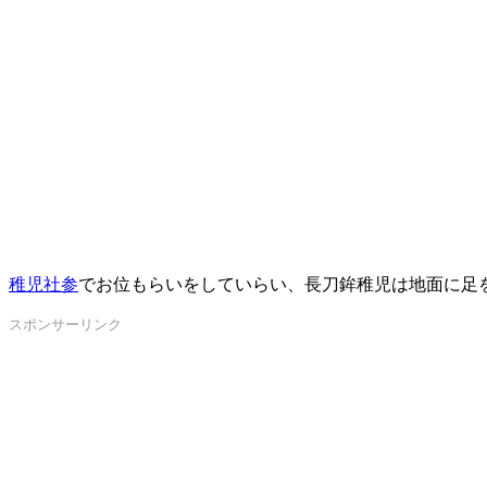
稚児社参
でお位もらいをしていらい、長刀鉾稚児は地面に足
スポンサーリンク