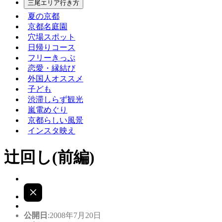
三尾エリア行き方
夏の京都
京都名庭園
穴場スポット
日帰りコース
フリーきっぷ
恋愛・縁結び
外国人オススメ
子ども
渋滞しらず観光
嵐電めぐり
京都らしい風景
インスタ映え
辻回し(前編)
公開日
:2008年7月20日