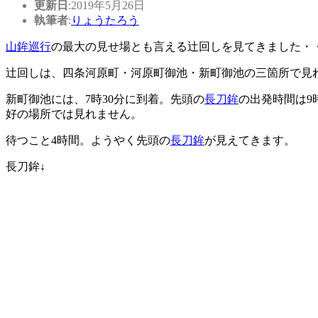
更新日
:2019年5月26日
執筆者
:
りょうたろう
山鉾巡行
の最大の見せ場とも言える辻回しを見てきました・・
辻回しは、四条河原町・河原町御池・新町御池の三箇所で見
新町御池には、7時30分に到着。先頭の
長刀鉾
の出発時間は9
好の場所では見れません。
待つこと4時間。ようやく先頭の
長刀鉾
が見えてきます。
長刀鉾↓