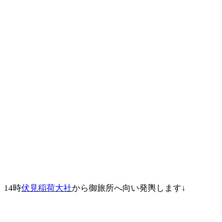
14時
伏見稲荷大社
から御旅所へ向い発輿します↓