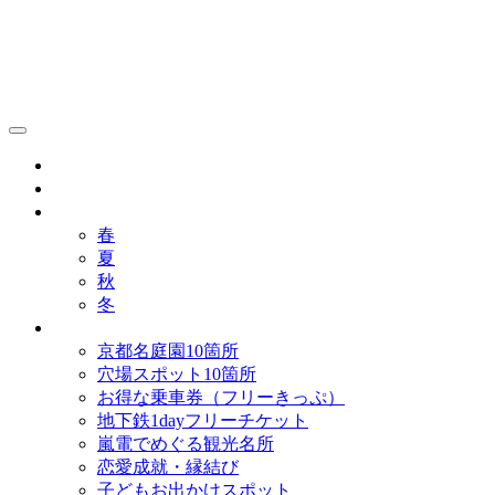
京都観光研究所ブログ！
グルメ
歴史
歳時記
春
夏
秋
冬
まとめ
京都名庭園10箇所
穴場スポット10箇所
お得な乗車券（フリーきっぷ）
地下鉄1dayフリーチケット
嵐電でめぐる観光名所
恋愛成就・縁結び
子どもお出かけスポット