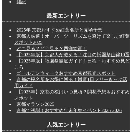
雑記
最新エントリー
2025年 京都おすすめ紅葉名所と見頃予想
京都人厳選！オーバーツーリズムを避けて楽しむ紅葉
スポット2025
どこ見る？どう見る？西洋絵画！
【2025年版】京都人が教える！注目の祇園祭山鉾10選
【2025年版】祇園祭徹底ガイド！日程・おすすめ見ど
ころ
ゴールデンウィークおすすめ京都観光スポット
京都の桜名所をお得に巡る！嵐電1日フリーきっぷ活
用ガイド
【2025年】京都の桜はいつ見頃？開花予想＆おすすめ
スポット
京都マラソン2025
京都で初詣！おすすめ年末年始イベント2025-2026
人気エントリー