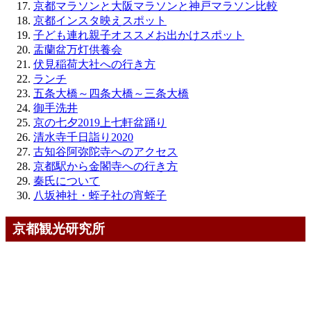
京都マラソンと大阪マラソンと神戸マラソン比較
京都インスタ映えスポット
子ども連れ親子オススメお出かけスポット
盂蘭盆万灯供養会
伏見稲荷大社への行き方
ランチ
五条大橋～四条大橋～三条大橋
御手洗井
京の七夕2019上七軒盆踊り
清水寺千日詣り2020
古知谷阿弥陀寺へのアクセス
京都駅から金閣寺への行き方
秦氏について
八坂神社・蛭子社の宵蛭子
京都観光研究所