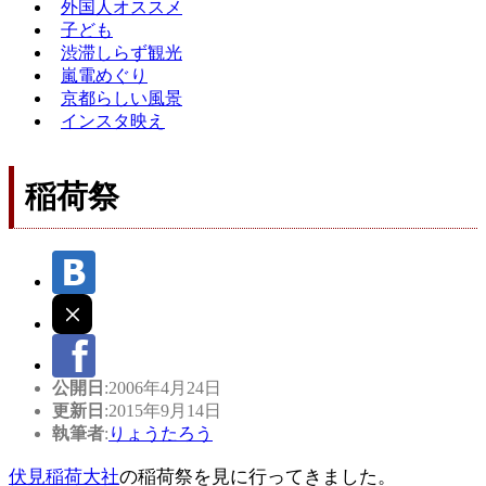
外国人オススメ
子ども
渋滞しらず観光
嵐電めぐり
京都らしい風景
インスタ映え
稲荷祭
公開日
:2006年4月24日
更新日
:2015年9月14日
執筆者
:
りょうたろう
伏見稲荷大社
の稲荷祭を見に行ってきました。