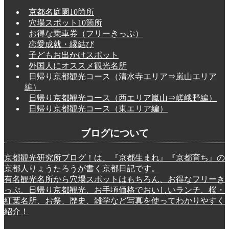
京都名庭園10箇所
穴場スポット10箇所
お得な乗車券（フリーきっぷ）
恋愛成就・縁結び
子どもお出かけスポット
外国人にオススメ観光名所
日帰り京都観光コース（清水寺エリア⇒嵐山エリア
編）
日帰り京都観光コース（西エリア嵐山⇒嵯峨野編）
日帰り京都観光コース（東エリア編）
ブログについて
京都観光研究所ブログ！は、『京都生まれ』『京都育ち』の
京都人りょうたろうが書く京都日記です。
有名観光名所から穴場スポットはもちろん、お得なフリーき
っぷ、日帰り京都観光、お手頃価格でおいしいランチ、桜・
紅葉名所、お祭、歴史、雑学など写真を使ってわかりやすく
紹介！