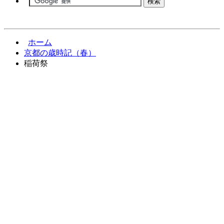
ホーム
京都の歳時記（春）
稲荷祭