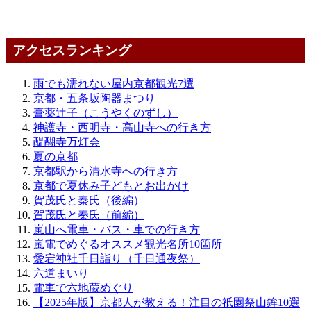
アクセスランキング
雨でも濡れない屋内京都観光7選
京都・五条坂陶器まつり
膏薬辻子（こうやくのずし）
神護寺・西明寺・高山寺への行き方
醍醐寺万灯会
夏の京都
京都駅から清水寺への行き方
京都で夏休み子どもとお出かけ
賀茂氏と秦氏（後編）
賀茂氏と秦氏（前編）
嵐山へ電車・バス・車での行き方
嵐電でめぐるオススメ観光名所10箇所
愛宕神社千日詣り（千日通夜祭）
六道まいり
電車で六地蔵めぐり
【2025年版】京都人が教える！注目の祇園祭山鉾10選