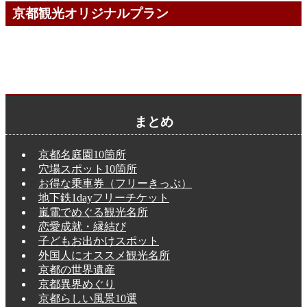
京都観光オリジナルプラン
まとめ
京都名庭園10箇所
穴場スポット10箇所
お得な乗車券（フリーきっぷ）
地下鉄1dayフリーチケット
嵐電でめぐる観光名所
恋愛成就・縁結び
子どもお出かけスポット
外国人にオススメ観光名所
京都の世界遺産
京都異界めぐり
京都らしい風景10選