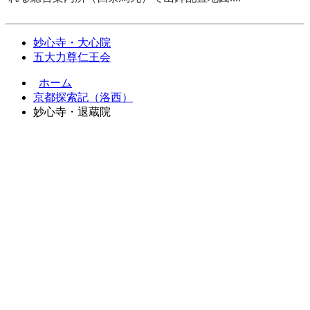
妙心寺・大心院
五大力尊仁王会
ホーム
京都探索記（洛西）
妙心寺・退蔵院