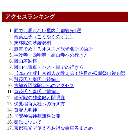
アクセスランキング
雨でも濡れない屋内京都観光7選
膏薬辻子（こうやくのずし）
東林院の沙羅双樹
嵐電でめぐるオススメ観光名所10箇所
神護寺・西明寺・高山寺への行き方
嵐山若鮎祭
嵐山へ電車・バス・車での行き方
【2025年版】京都人が教える！注目の祇園祭山鉾10選
賀茂氏と秦氏（後編）
古知谷阿弥陀寺へのアクセス
賀茂氏と秦氏（前編）
瑞峯院の独坐庭と閑眠庭
伏見稲荷大社への行き方
首塚大明神
平安神宮神苑無料公開
秦氏について
京都観光で使えるお得な乗車券まとめ