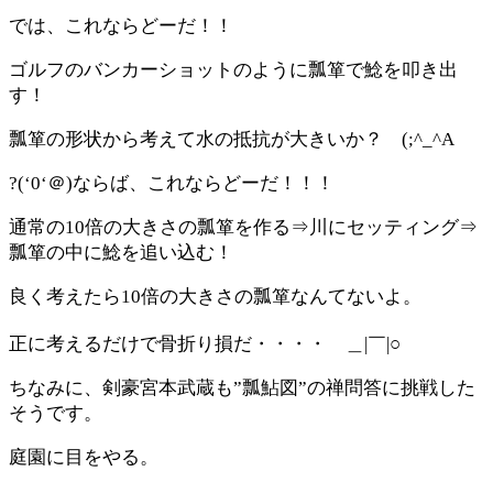
では、これならどーだ！！
ゴルフのバンカーショットのように瓢箪で鯰を叩き出
す！
瓢箪の形状から考えて水の抵抗が大きいか？ (;^_^A
?(‘0‘＠)ならば、これならどーだ！！！
通常の10倍の大きさの瓢箪を作る⇒川にセッティング⇒
瓢箪の中に鯰を追い込む！
良く考えたら10倍の大きさの瓢箪なんてないよ。
正に考えるだけで骨折り損だ・・・・ ＿|￣|○
ちなみに、剣豪宮本武蔵も”瓢鮎図”の禅問答に挑戦した
そうです。
庭園に目をやる。