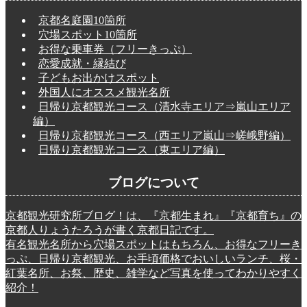
京都名庭園10箇所
穴場スポット10箇所
お得な乗車券（フリーきっぷ）
恋愛成就・縁結び
子どもお出かけスポット
外国人にオススメ観光名所
日帰り京都観光コース（清水寺エリア⇒嵐山エリア
編）
日帰り京都観光コース（西エリア嵐山⇒嵯峨野編）
日帰り京都観光コース（東エリア編）
ブログについて
京都観光研究所ブログ！は、『京都生まれ』『京都育ち』の
京都人りょうたろうが書く京都日記です。
有名観光名所から穴場スポットはもちろん、お得なフリーき
っぷ、日帰り京都観光、お手頃価格でおいしいランチ、桜・
紅葉名所、お祭、歴史、雑学など写真を使ってわかりやすく
紹介！