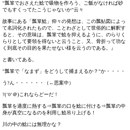
”瓢箪でおさえた鯰で吸物を作ろう、ご飯がなければ砂
でもすくってたこうじゃないか”云々
故事にある「瓢箪鯰」仰々の発想は、この瓢鮎図によっ
て名詞化されたもので、ことわざとして世俗的に解釈す
ると、その意味は、瓢箪で鯰を抑えるように、のらりく
らりとして要領を得ないと云うこと、又、骨折って功な
く到底その目的を果たせない様を云うのである。』
と書いてある。
”瓢箪で「なまず」をどうして捕まえるか？”か・・・・
う?ん・・・・・・（←思案中）
?(‘0‘＠)これならどーだ！
瓢箪を適度に熱する⇒瓢箪の口を鯰に付ける⇒瓢箪の中
身が真空になるのを利用し鯰吊り上げる！
川の中の鯰には無理かな？