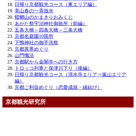
日帰り京都観光コース（東エリア編）
美山春の一斉放水
蟷螂山のかまきりおみくじ
あがた祭宇治神社御旅所（前編）
五条大橋～四条大橋～三条大橋
京都名庭園10箇所
下鴨神社の御手洗祭
京都異界めぐり
山門懺法
京都駅から金閣寺への行き方
トロッコ列車と保津川下り（後編）
日帰り京都観光コース（清水寺エリア⇒嵐山エリア
編）
京都ご利益めぐり（恋愛成就・縁結び）
京都観光研究所