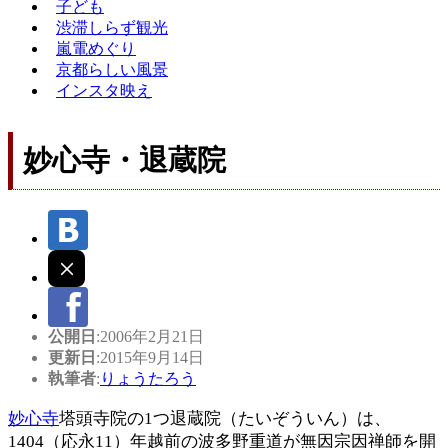
子ども
渋滞しらず観光
嵐電めぐり
京都らしい風景
インスタ映え
妙心寺・退蔵院
公開日
:2006年2月21日
更新日
:2015年9月14日
執筆者
:
りょうたろう
妙心寺
塔頭寺院の1つ退蔵院（たいぞういん）は、
1404（応永11）年越前の波多野重道が無因宗因禅師を開