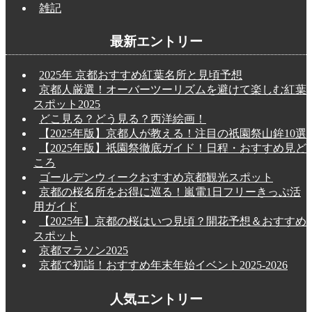
雑記
最新エントリー
2025年 京都おすすめ紅葉名所と見頃予想
京都人厳選！オーバーツーリズムを避けて楽しむ紅葉
スポット2025
どこ見る？どう見る？西洋絵画！
【2025年版】京都人が教える！注目の祇園祭山鉾10選
【2025年版】祇園祭徹底ガイド！日程・おすすめ見ど
ころ
ゴールデンウィークおすすめ京都観光スポット
京都の桜名所をお得に巡る！嵐電1日フリーきっぷ活
用ガイド
【2025年】京都の桜はいつ見頃？開花予想＆おすすめ
スポット
京都マラソン2025
京都で初詣！おすすめ年末年始イベント2025-2026
人気エントリー