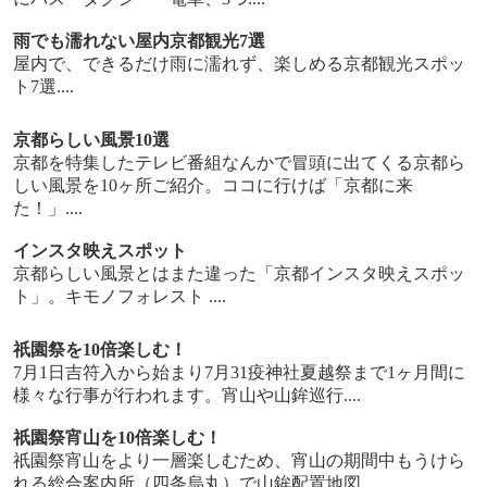
雨でも濡れない屋内京都観光7選
屋内で、できるだけ雨に濡れず、楽しめる京都観光スポッ
ト7選....
京都らしい風景10選
京都を特集したテレビ番組なんかで冒頭に出てくる京都ら
しい風景を10ヶ所ご紹介。ココに行けば「京都に来
た！」....
インスタ映えスポット
京都らしい風景とはまた違った「京都インスタ映えスポッ
ト」。キモノフォレスト ....
祇園祭を10倍楽しむ！
7月1日吉符入から始まり7月31疫神社夏越祭まで1ヶ月間に
様々な行事が行われます。宵山や山鉾巡行....
祇園祭宵山を10倍楽しむ！
祇園祭宵山をより一層楽しむため、宵山の期間中もうけら
れる総合案内所（四条烏丸）で山鉾配置地図....