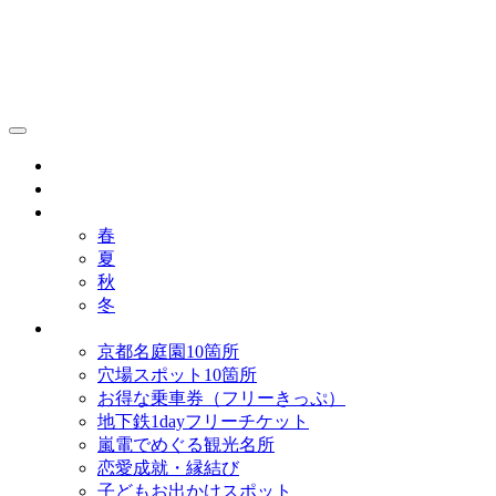
京都観光研究所ブログ！
グルメ
歴史
歳時記
春
夏
秋
冬
まとめ
京都名庭園10箇所
穴場スポット10箇所
お得な乗車券（フリーきっぷ）
地下鉄1dayフリーチケット
嵐電でめぐる観光名所
恋愛成就・縁結び
子どもお出かけスポット