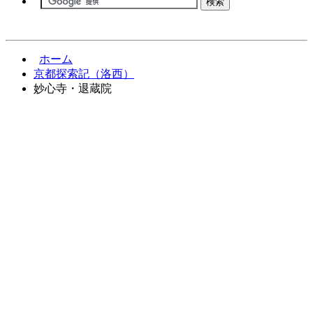
ホーム
京都探索記（洛西）
妙心寺・退蔵院