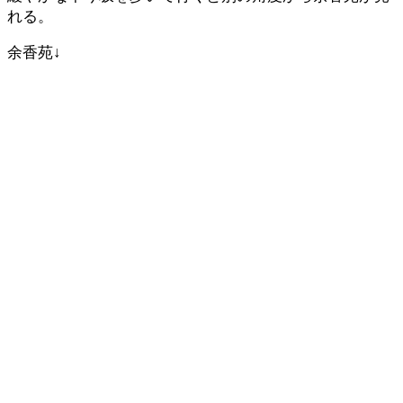
れる。
余香苑↓