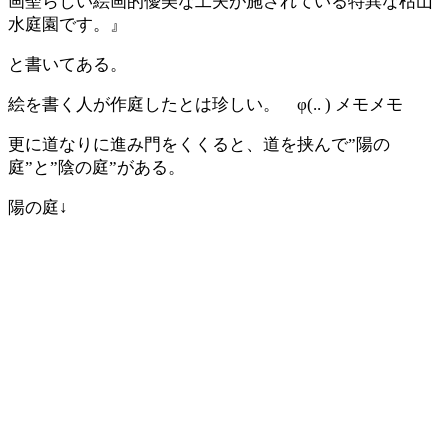
画聖らしい絵画的優美な工夫が施されている特異な枯山
水庭園です。』
と書いてある。
絵を書く人が作庭したとは珍しい。 φ(.. ) メモメモ
更に道なりに進み門をくくると、道を挟んで”陽の
庭”と”陰の庭”がある。
陽の庭↓