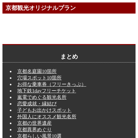
京都観光オリジナルプラン
まとめ
京都名庭園10箇所
穴場スポット10箇所
お得な乗車券（フリーきっぷ）
地下鉄1dayフリーチケット
嵐電でめぐる観光名所
恋愛成就・縁結び
子どもお出かけスポット
外国人にオススメ観光名所
京都の世界遺産
京都異界めぐり
京都らしい風景10選