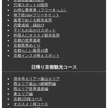
穴場スポット10箇所
お得な乗車券（フリーきっぷ）
地下鉄1dayフリーチケット
嵐電でめぐる観光名所
恋愛成就・縁結び
子どもお出かけスポット
外国人にオススメ観光名所
京都の世界遺産
京都異界めぐり
京都らしい風景10選
京都インスタ映えスポット
日帰り京都観光コース
清水寺エリア⇒嵐山エリア
西エリア嵐山⇒嵯峨野編
西エリア世界遺産編
東エリア編
京都1日桜コース
オススメ！桜コース