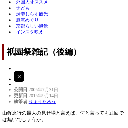
外国人オススメ
子ども
渋滞しらず観光
嵐電めぐり
京都らしい風景
インスタ映え
祇園祭雑記（後編）
公開日
:2005年7月31日
更新日
:2015年9月14日
執筆者
:
りょうたろう
山鉾巡行の最大の見せ場と言えば、何と言っても辻回で
は無いでしょうか。