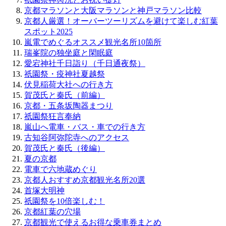
京都マラソンと大阪マラソンと神戸マラソン比較
京都人厳選！オーバーツーリズムを避けて楽しむ紅葉
スポット2025
嵐電でめぐるオススメ観光名所10箇所
瑞峯院の独坐庭と閑眠庭
愛宕神社千日詣り（千日通夜祭）
祇園祭・疫神社夏越祭
伏見稲荷大社への行き方
賀茂氏と秦氏（前編）
京都・五条坂陶器まつり
祇園祭狂言奉納
嵐山へ電車・バス・車での行き方
古知谷阿弥陀寺へのアクセス
賀茂氏と秦氏（後編）
夏の京都
電車で六地蔵めぐり
京都人おすすめ京都観光名所20選
首塚大明神
祇園祭を10倍楽しむ！
京都紅葉の穴場
京都観光で使えるお得な乗車券まとめ