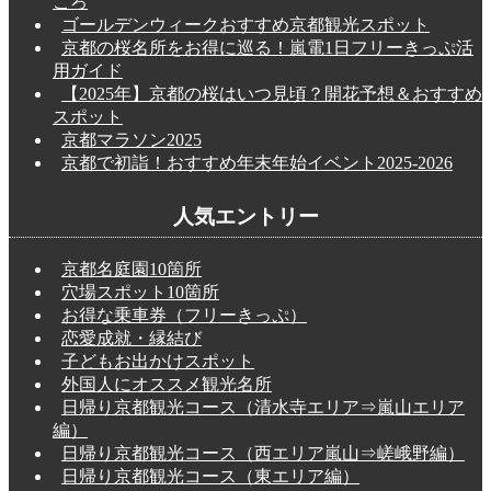
ころ
ゴールデンウィークおすすめ京都観光スポット
京都の桜名所をお得に巡る！嵐電1日フリーきっぷ活
用ガイド
【2025年】京都の桜はいつ見頃？開花予想＆おすすめ
スポット
京都マラソン2025
京都で初詣！おすすめ年末年始イベント2025-2026
人気エントリー
京都名庭園10箇所
穴場スポット10箇所
お得な乗車券（フリーきっぷ）
恋愛成就・縁結び
子どもお出かけスポット
外国人にオススメ観光名所
日帰り京都観光コース（清水寺エリア⇒嵐山エリア
編）
日帰り京都観光コース（西エリア嵐山⇒嵯峨野編）
日帰り京都観光コース（東エリア編）