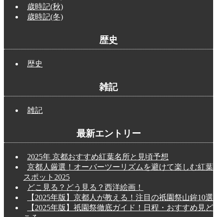
歳時記(秋)
歳時記(冬)
歴史
歴史
雑記
雑記
最新エントリー
2025年 京都おすすめ紅葉名所と見頃予想
京都人厳選！オーバーツーリズムを避けて楽しむ紅葉
スポット2025
どこ見る？どう見る？西洋絵画！
【2025年版】京都人が教える！注目の祇園祭山鉾10選
【2025年版】祇園祭徹底ガイド！日程・おすすめ見ど