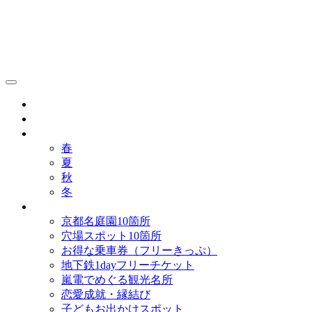
京都観光研究所ブログ！
グルメ
歴史
歳時記
春
夏
秋
冬
まとめ
京都名庭園10箇所
穴場スポット10箇所
お得な乗車券（フリーきっぷ）
地下鉄1dayフリーチケット
嵐電でめぐる観光名所
恋愛成就・縁結び
子どもお出かけスポット