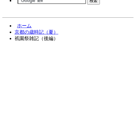
ホーム
京都の歳時記（夏）
祇園祭雑記（後編）