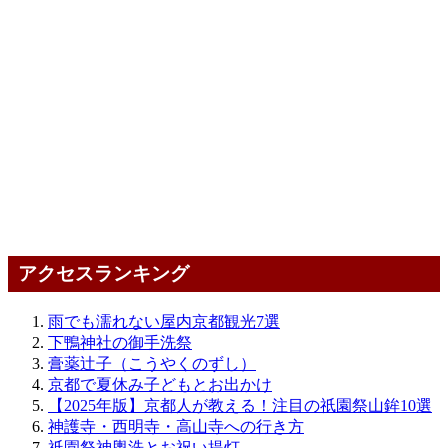
アクセスランキング
雨でも濡れない屋内京都観光7選
下鴨神社の御手洗祭
膏薬辻子（こうやくのずし）
京都で夏休み子どもとお出かけ
【2025年版】京都人が教える！注目の祇園祭山鉾10選
神護寺・西明寺・高山寺への行き方
祇園祭神輿洗とお祝い提灯