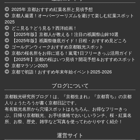
2025年 京都おすすめ紅葉名所と見頃予想
京都人厳選！オーバーツーリズムを避けて楽しむ紅葉スポット
2025
どこ見る？どう見る？西洋絵画！
【2025年版】京都人が教える！注目の祇園祭山鉾10選
【2025年版】祇園祭徹底ガイド！日程・おすすめ見どころ
ゴールデンウィークおすすめ京都観光スポット
京都の桜名所をお得に巡る！嵐電1日フリーきっぷ活用ガイド
【2025年】京都の桜はいつ見頃？開花予想＆おすすめスポット
京都マラソン2025
京都で初詣！おすすめ年末年始イベント2025-2026
ブログについて
京都観光研究所ブログ！は、『京都生まれ』『京都育ち』の京都
人りょうたろうが書く京都日記です。
有名観光名所から穴場スポットはもちろん、お得なフリーきっ
ぷ、日帰り京都観光、お手頃価格でおいしいランチ、桜・紅葉名
所、お祭、歴史、雑学など写真を使ってわかりやすく紹介！
運営サイト