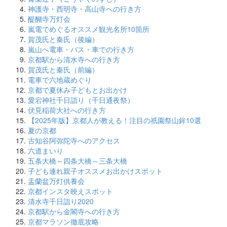
神護寺・西明寺・高山寺への行き方
醍醐寺万灯会
嵐電でめぐるオススメ観光名所10箇所
賀茂氏と秦氏（後編）
嵐山へ電車・バス・車での行き方
京都駅から清水寺への行き方
賀茂氏と秦氏（前編）
電車で六地蔵めぐり
京都で夏休み子どもとお出かけ
愛宕神社千日詣り（千日通夜祭）
伏見稲荷大社への行き方
【2025年版】京都人が教える！注目の祇園祭山鉾10選
夏の京都
古知谷阿弥陀寺へのアクセス
六道まいり
五条大橋～四条大橋～三条大橋
子ども連れ親子オススメお出かけスポット
盂蘭盆万灯供養会
京都インスタ映えスポット
清水寺千日詣り2020
京都駅から金閣寺への行き方
京都マラソン徹底攻略