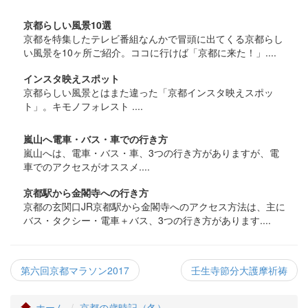
京都らしい風景10選
京都を特集したテレビ番組なんかで冒頭に出てくる京都らし
い風景を10ヶ所ご紹介。ココに行けば「京都に来た！」....
インスタ映えスポット
京都らしい風景とはまた違った「京都インスタ映えスポッ
ト」。キモノフォレスト ....
嵐山へ電車・バス・車での行き方
嵐山へは、電車・バス・車、3つの行き方がありますが、電
車でのアクセスがオススメ....
京都駅から金閣寺への行き方
京都の玄関口JR京都駅から金閣寺へのアクセス方法は、主に
バス・タクシー・電車＋バス、3つの行き方があります....
第六回京都マラソン2017
壬生寺節分大護摩祈祷
ホーム
京都の歳時記（冬）