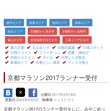
洛中エリア
洛東エリア
洛西エリア
洛南エリア
洛北エリア
京都駅から清水寺
京都駅から金閣寺
嵐山行き方
伏見稲荷大社行き方
三尾エリア行き方
夏の京都
五山送り火
京都名庭園
穴場スポット
日帰りコース
フリーきっぷ
恋愛・縁結び
外国人オススメ
子ども
渋滞しらず観光
嵐電めぐり
京都らしい風景
インスタ映え
京都マラソン2017ランナー受付
公開日
:2017年2月18日
更新日
:2022年6月4日
執筆者
:
りょうたろう
京都マラソン2017のランナー受付をしに、みやこめっ