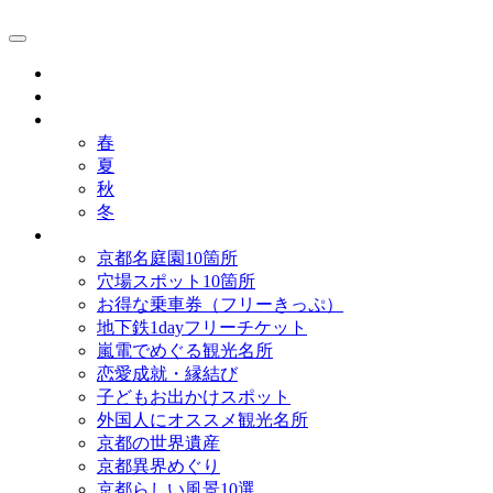
京都観光研究所ブログ！
グルメ
歴史
歳時記
春
夏
秋
冬
まとめ
京都名庭園10箇所
穴場スポット10箇所
お得な乗車券（フリーきっぷ）
地下鉄1dayフリーチケット
嵐電でめぐる観光名所
恋愛成就・縁結び
子どもお出かけスポット
外国人にオススメ観光名所
京都の世界遺産
京都異界めぐり
京都らしい風景10選