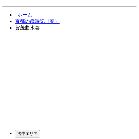
ホーム
京都の歳時記（春）
賀茂曲水宴
洛中エリア