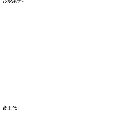
お茶菓子↓
斎王代↓