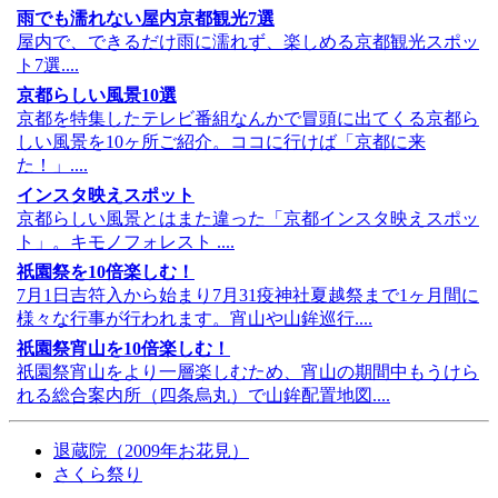
雨でも濡れない屋内京都観光7選
屋内で、できるだけ雨に濡れず、楽しめる京都観光スポッ
ト7選....
京都らしい風景10選
京都を特集したテレビ番組なんかで冒頭に出てくる京都ら
しい風景を10ヶ所ご紹介。ココに行けば「京都に来
た！」....
インスタ映えスポット
京都らしい風景とはまた違った「京都インスタ映えスポッ
ト」。キモノフォレスト ....
祇園祭を10倍楽しむ！
7月1日吉符入から始まり7月31疫神社夏越祭まで1ヶ月間に
様々な行事が行われます。宵山や山鉾巡行....
祇園祭宵山を10倍楽しむ！
祇園祭宵山をより一層楽しむため、宵山の期間中もうけら
れる総合案内所（四条烏丸）で山鉾配置地図....
退蔵院（2009年お花見）
さくら祭り