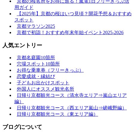
京都の桜名所をお得に巡る！嵐電1日フリーきっぷ活
用ガイド
【2025年】京都の桜はいつ見頃？開花予想＆おすすめ
スポット
京都マラソン2025
京都で初詣！おすすめ年末年始イベント2025-2026
人気エントリー
京都名庭園10箇所
穴場スポット10箇所
お得な乗車券（フリーきっぷ）
恋愛成就・縁結び
子どもお出かけスポット
外国人にオススメ観光名所
日帰り京都観光コース（清水寺エリア⇒嵐山エリア
編）
日帰り京都観光コース（西エリア嵐山⇒嵯峨野編）
日帰り京都観光コース（東エリア編）
ブログについて