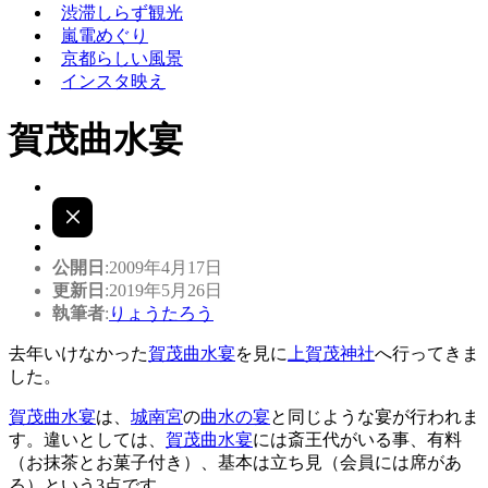
渋滞しらず観光
嵐電めぐり
京都らしい風景
インスタ映え
賀茂曲水宴
公開日
:2009年4月17日
更新日
:2019年5月26日
執筆者
:
りょうたろう
去年いけなかった
賀茂曲水宴
を見に
上賀茂神社
へ行ってきま
した。
賀茂曲水宴
は、
城南宮
の
曲水の宴
と同じような宴が行われま
す。違いとしては、
賀茂曲水宴
には斎王代がいる事、有料
（お抹茶とお菓子付き）、基本は立ち見（会員には席があ
る）という3点です。