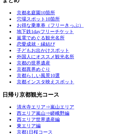
まとめ
京都名庭園10箇所
穴場スポット10箇所
お得な乗車券（フリーきっぷ）
地下鉄1dayフリーチケット
嵐電でめぐる観光名所
恋愛成就・縁結び
子どもお出かけスポット
外国人にオススメ観光名所
京都の世界遺産
京都異界めぐり
京都らしい風景10選
京都インスタ映えスポット
日帰り京都観光コース
清水寺エリア⇒嵐山エリア
西エリア嵐山⇒嵯峨野編
西エリア世界遺産編
東エリア編
京都1日桜コース