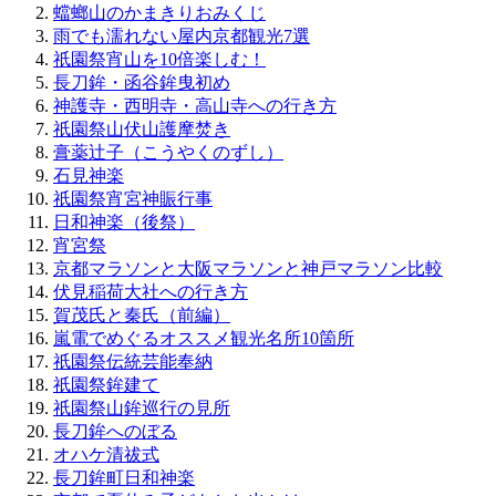
蟷螂山のかまきりおみくじ
雨でも濡れない屋内京都観光7選
祇園祭宵山を10倍楽しむ！
長刀鉾・函谷鉾曳初め
神護寺・西明寺・高山寺への行き方
祇園祭山伏山護摩焚き
膏薬辻子（こうやくのずし）
石見神楽
祇園祭宵宮神賑行事
日和神楽（後祭）
宵宮祭
京都マラソンと大阪マラソンと神戸マラソン比較
伏見稲荷大社への行き方
賀茂氏と秦氏（前編）
嵐電でめぐるオススメ観光名所10箇所
祇園祭伝統芸能奉納
祇園祭鉾建て
祇園祭山鉾巡行の見所
長刀鉾へのぼる
オハケ清祓式
長刀鉾町日和神楽