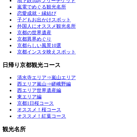
地下鉄1dayフリーチケット
嵐電でめぐる観光名所
恋愛成就・縁結び
子どもお出かけスポット
外国人にオススメ観光名所
京都の世界遺産
京都異界めぐり
京都らしい風景10選
京都インスタ映えスポット
日帰り京都観光コース
清水寺エリア⇒嵐山エリア
西エリア嵐山⇒嵯峨野編
西エリア世界遺産編
東エリア編
京都1日桜コース
オススメ！桜コース
オススメ！紅葉コース
観光名所