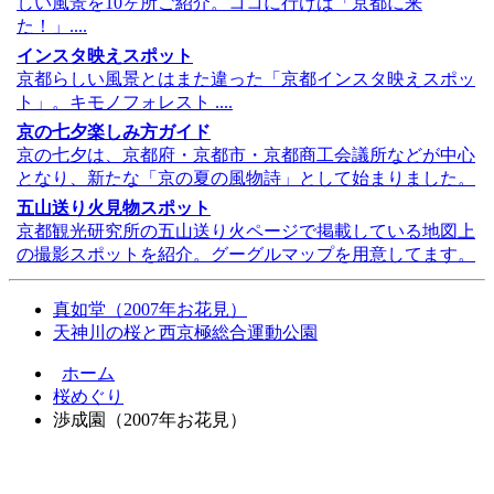
しい風景を10ヶ所ご紹介。ココに行けば「京都に来
た！」....
インスタ映えスポット
京都らしい風景とはまた違った「京都インスタ映えスポッ
ト」。キモノフォレスト ....
京の七夕楽しみ方ガイド
京の七夕は、京都府・京都市・京都商工会議所などが中心
となり、新たな「京の夏の風物詩」として始まりました。
五山送り火見物スポット
京都観光研究所の五山送り火ページで掲載している地図上
の撮影スポットを紹介。グーグルマップを用意してます。
真如堂（2007年お花見）
天神川の桜と西京極総合運動公園
ホーム
桜めぐり
渉成園（2007年お花見）