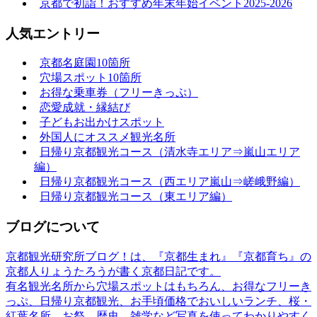
京都で初詣！おすすめ年末年始イベント2025-2026
人気エントリー
京都名庭園10箇所
穴場スポット10箇所
お得な乗車券（フリーきっぷ）
恋愛成就・縁結び
子どもお出かけスポット
外国人にオススメ観光名所
日帰り京都観光コース（清水寺エリア⇒嵐山エリア
編）
日帰り京都観光コース（西エリア嵐山⇒嵯峨野編）
日帰り京都観光コース（東エリア編）
ブログについて
京都観光研究所ブログ！は、『京都生まれ』『京都育ち』の
京都人りょうたろうが書く京都日記です。
有名観光名所から穴場スポットはもちろん、お得なフリーき
っぷ、日帰り京都観光、お手頃価格でおいしいランチ、桜・
紅葉名所、お祭、歴史、雑学など写真を使ってわかりやすく