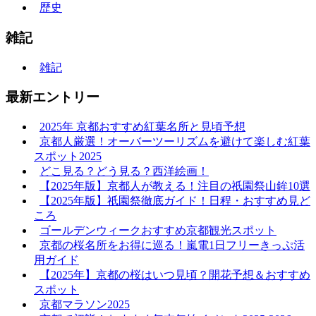
歴史
雑記
雑記
最新エントリー
2025年 京都おすすめ紅葉名所と見頃予想
京都人厳選！オーバーツーリズムを避けて楽しむ紅葉
スポット2025
どこ見る？どう見る？西洋絵画！
【2025年版】京都人が教える！注目の祇園祭山鉾10選
【2025年版】祇園祭徹底ガイド！日程・おすすめ見ど
ころ
ゴールデンウィークおすすめ京都観光スポット
京都の桜名所をお得に巡る！嵐電1日フリーきっぷ活
用ガイド
【2025年】京都の桜はいつ見頃？開花予想＆おすすめ
スポット
京都マラソン2025