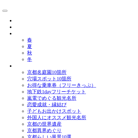
京都観光研究所ブログ！
グルメ
歴史
歳時記
春
夏
秋
冬
まとめ
京都名庭園10箇所
穴場スポット10箇所
お得な乗車券（フリーきっぷ）
地下鉄1dayフリーチケット
嵐電でめぐる観光名所
恋愛成就・縁結び
子どもお出かけスポット
外国人にオススメ観光名所
京都の世界遺産
京都異界めぐり
京都らしい風景10選