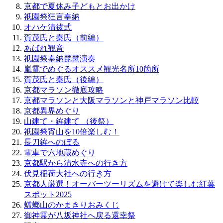
京都で夏休み子どもとお出かけ
祇園祭狂言奉納
オハケ清祓式
賀茂氏と秦氏（前編）
あばれ観音
祇園祭奉納琵琶演奏
嵐電でめぐるオススメ観光名所10箇所
賀茂氏と秦氏（後編）
京都マラソン徹底攻略
京都マラソンと大阪マラソンと神戸マラソン比較
京都異界めぐり
山建て・鉾建て （後祭）
祇園祭宵山を10倍楽しむ！
長刀鉾へのぼる
電車で六地蔵めぐり
京都駅から清水寺への行き方
伏見稲荷大社への行き方
京都人厳選！オーバーツーリズムを避けて楽しむ紅葉
スポット2025
蟷螂山のかまきりおみくじ
御神霊が八坂神社へ戻る還幸祭