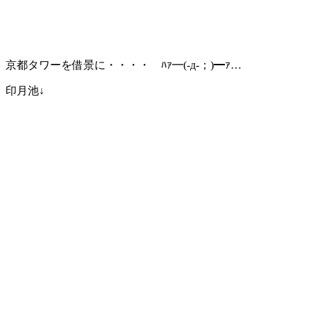
京都タワーを借景に・・・・ ﾊｧ━(-д-；)━ｧ…
印月池↓