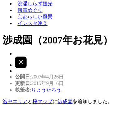
渋滞しらず観光
嵐電めぐり
京都らしい風景
インスタ映え
渉成園（2007年お花見）
公開日
:2007年4月26日
更新日
:2015年9月16日
執筆者
:
りょうたろう
洛中エリア
と
桜マップ
に
渉成園
を追加しました。