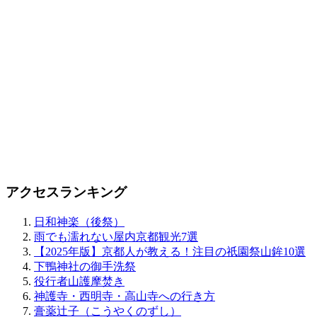
アクセスランキング
日和神楽（後祭）
雨でも濡れない屋内京都観光7選
【2025年版】京都人が教える！注目の祇園祭山鉾10選
下鴨神社の御手洗祭
役行者山護摩焚き
神護寺・西明寺・高山寺への行き方
膏薬辻子（こうやくのずし）