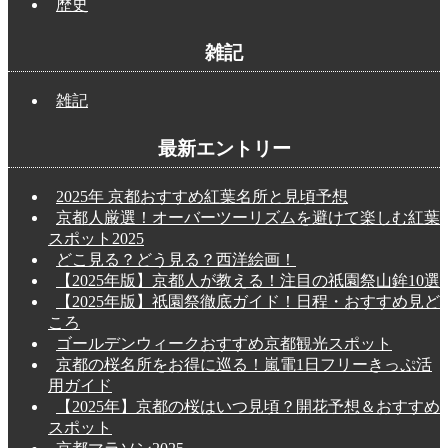
歴史
雑記
雑記
最新エントリー
2025年 京都おすすめ紅葉名所と見頃予想
京都人厳選！オーバーツーリズムを避けて楽しむ紅葉
スポット2025
どこ見る？どう見る？西洋絵画！
【2025年版】京都人が教える！注目の祇園祭山鉾10選
【2025年版】祇園祭徹底ガイド！日程・おすすめ見ど
ころ
ゴールデンウィークおすすめ京都観光スポット
京都の桜名所をお得に巡る！嵐電1日フリーきっぷ活
用ガイド
【2025年】京都の桜はいつ見頃？開花予想＆おすすめ
スポット