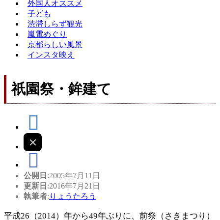
外国人オススメ
子ども
渋滞しらず観光
嵐電めぐり
京都らしい風景
インスタ映え
祇園祭・鉾建て
公開日
:2005年7月11日
更新日
:2016年7月21日
執筆者
:
りょうたろう
平成26（2014）年から49年ぶりに、前祭（さきまつり）