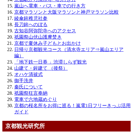
嵐山へ電車・バス・車での行き方
京都マラソンと大阪マラソンと神戸マラソン比較
綾傘鉾稚児社参
長刀鉾へのぼる
古知谷阿弥陀寺へのアクセス
祇園祭山伏山護摩焚き
京都で夏休み子どもとお出かけ
日帰り京都観光コース（清水寺エリア⇒嵐山エリア
編）
「地下鉄一日券 」渋滞しらず観光
山建て・鉾建て （後祭）
オハケ清祓式
御手洗井
秦氏について
祇園祭狂言奉納
電車で六地蔵めぐり
京都の桜名所をお得に巡る！嵐電1日フリーきっぷ活用
ガイド
京都観光研究所