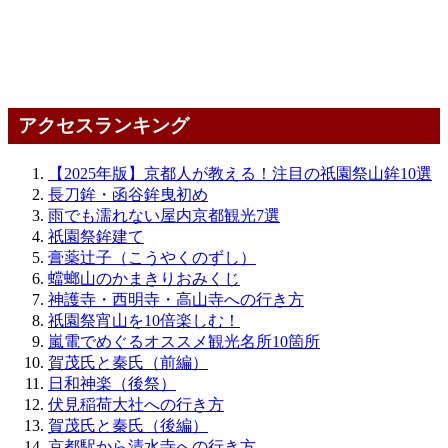
アクセスランキング
【2025年版】京都人が教える！注目の祇園祭山鉾10選
長刀鉾・函谷鉾曳初め
雨でも濡れない屋内京都観光7選
祇園祭鉾建て
膏薬辻子（こうやくのずし）
蟷螂山のかまきりおみくじ
神護寺・西明寺・高山寺への行き方
祇園祭宵山を10倍楽しむ！
嵐電でめぐるオススメ観光名所10箇所
賀茂氏と秦氏（前編）
日和神楽（後祭）
伏見稲荷大社への行き方
賀茂氏と秦氏（後編）
京都駅から清水寺への行き方