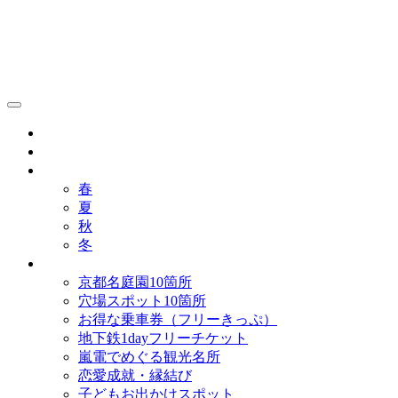
京都観光研究所ブログ！
グルメ
歴史
歳時記
春
夏
秋
冬
まとめ
京都名庭園10箇所
穴場スポット10箇所
お得な乗車券（フリーきっぷ）
地下鉄1dayフリーチケット
嵐電でめぐる観光名所
恋愛成就・縁結び
子どもお出かけスポット