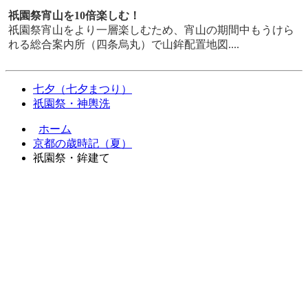
祇園祭宵山を10倍楽しむ！
祇園祭宵山をより一層楽しむため、宵山の期間中もうけら
れる総合案内所（四条烏丸）で山鉾配置地図....
七夕（七夕まつり）
祇園祭・神輿洗
ホーム
京都の歳時記（夏）
祇園祭・鉾建て