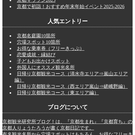
京都マラソン2025
京都で初詣！おすすめ年末年始イベント2025-2026
人気エントリー
京都名庭園10箇所
穴場スポット10箇所
お得な乗車券（フリーきっぷ）
恋愛成就・縁結び
子どもお出かけスポット
外国人にオススメ観光名所
日帰り京都観光コース（清水寺エリア⇒嵐山エリア
編）
日帰り京都観光コース（西エリア嵐山⇒嵯峨野編）
日帰り京都観光コース（東エリア編）
ブログについて
京都観光研究所ブログ！は、『京都生まれ』『京都育ち』の
京都人りょうたろうが書く京都日記です。
有名観光名所から穴場スポットはもちろん、お得なフリーき