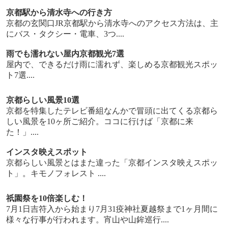
京都駅から清水寺への行き方
京都の玄関口JR京都駅から清水寺へのアクセス方法は、主
にバス・タクシー・電車、3つ....
雨でも濡れない屋内京都観光7選
屋内で、できるだけ雨に濡れず、楽しめる京都観光スポッ
ト7選....
京都らしい風景10選
京都を特集したテレビ番組なんかで冒頭に出てくる京都ら
しい風景を10ヶ所ご紹介。ココに行けば「京都に来
た！」....
インスタ映えスポット
京都らしい風景とはまた違った「京都インスタ映えスポッ
ト」。キモノフォレスト ....
祇園祭を10倍楽しむ！
7月1日吉符入から始まり7月31疫神社夏越祭まで1ヶ月間に
様々な行事が行われます。宵山や山鉾巡行....